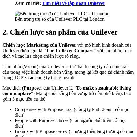
Xem chi tiết:
Tìm hiểu về tập đoàn Unilever
Bên trong trụ sở của Unilever PLC tại London
2. Chiến lược sản phẩm của Unilever
Chiến lược Marketing của Unilever
với mô hình kinh doanh của
Unilever được gọi là
“The Unilever Compass”
với tầm nhìn, mục
đích và các lựa chọn chiến lược rõ ràng.
Tầm nhìn (
Vision
) của Unilever là trở thành công ty dẫn đầu toàn
cầu trong việc kinh doanh bền vững, mang lại kết quả tài chính nằm
trong TOP 3 các công ty trong ngành.
Mục đích (
Purpose
) của Unilever là “
To make sustainable living
commonplace
” (Mang cuộc sống bền vững trở nên phổ biến), bao
gồm 3 mục tiêu cụ thể:
Companies with Purpose Last (Công ty kinh doanh có mục
đích)
People with Purpose Thrive (Con người phát triển có mục
đích)
Brands with Purpose Grow (Thương hiệu tăng trưởng có mục
đích)