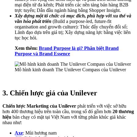
mại điện tử đa kênh; Phát triển các nền tảng bán hàng B2B
trực tuyến; Dẫn đầu ngành hàng bằng Shopper Insight.
Xây dựng một tổ chức có mục đích, phù hợp với xu thế và
văn hóa phát triển
(Build a purpose-led, future-fit
organisation and growth culture): Thúc đẩy chuyển đổi số;
Lãnh đạo dựa trên giá trị; Xây dựng năng lực bằng việc liên
tục học hỏi.
Xem thêm:
Brand Purpose là gì? Phân biệt Brand
Purpose và Brand Essence
Mô hình kinh doanh The Unilever Compass của Unilever
3. Chiến lược giá của Unilever
Chiến lược Marketing của Unilever
phát triển với việc sở hữu
hơn 400 thương hiệu trên toàn cầu, trong số đó gồm hơn
20 thương
hiệu
bán chạy có mặt tại Việt Nam với từng phân khúc giá khác
nhau như:
Axe
: Mùi hương nam