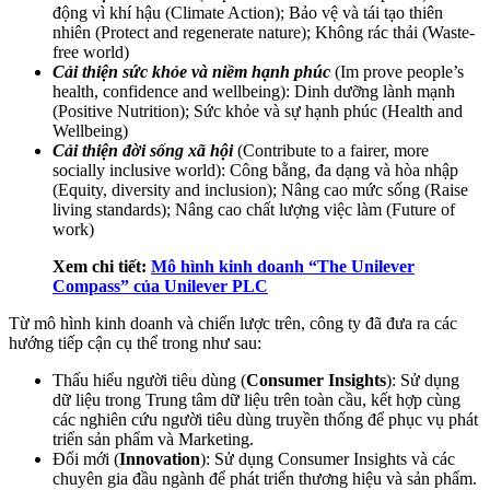
động vì khí hậu (Climate Action); Bảo vệ và tái tạo thiên
nhiên (Protect and regenerate nature); Không rác thải (Waste-
free world)
Cải thiện sức khỏe và niềm hạnh phúc
(Im prove people’s
health, confidence and wellbeing): Dinh dưỡng lành mạnh
(Positive Nutrition); Sức khỏe và sự hạnh phúc (Health and
Wellbeing)
Cải thiện đời sống xã hội
(Contribute to a fairer, more
socially inclusive world): Công bằng, đa dạng và hòa nhập
(Equity, diversity and inclusion); Nâng cao mức sống (Raise
living standards); Nâng cao chất lượng việc làm (Future of
work)
Xem chi tiết:
Mô hình kinh doanh “The Unilever
Compass” của Unilever PLC
Từ mô hình kinh doanh và chiến lược trên, công ty đã đưa ra các
hướng tiếp cận cụ thể trong
như sau:
Thấu hiểu người tiêu dùng (
Consumer Insights
): Sử dụng
dữ liệu trong Trung tâm dữ liệu trên toàn cầu, kết hợp cùng
các nghiên cứu người tiêu dùng truyền thống để phục vụ phát
triển sản phẩm và Marketing.
Đổi mới (
Innovation
): Sử dụng Consumer Insights và các
chuyên gia đầu ngành để phát triển thương hiệu và sản phẩm.