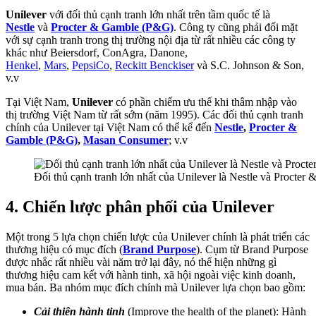
Unilever
với đối thủ cạnh tranh lớn nhất trên tầm quốc tế là
Nestle
và
Procter & Gamble (P&G)
. Công ty cũng phải đối mặt
với sự cạnh tranh trong thị trường nội địa từ rất nhiều các công ty
khác như Beiersdorf, ConAgra, Danone,
Henkel
,
Mars
,
PepsiCo
,
Reckitt Benckiser
và S.C. Johnson & Son,
v.v
Tại Việt Nam,
Unilever
có phần chiếm ưu thế khi thâm nhập vào
thị trường Việt Nam từ rất sớm (năm 1995). Các đối thủ cạnh tranh
chính của Unilever tại Việt Nam có thể kể đến
Nestle
,
Procter &
Gamble (P&G)
,
Masan Consumer
; v.v
Đối thủ cạnh tranh lớn nhất của Unilever là Nestle và Procte
4. Chiến lược phân phối của Unilever
Một trong 5 lựa chọn chiến lược của Unilever chính là phát triển các
thương hiệu có mục đích (
Brand Purpose
). Cụm từ Brand Purpose
được nhắc rất nhiều vài năm trở lại đây, nó thể hiện những gì
thương hiệu cam kết với hành tinh, xã hội ngoài việc kinh doanh,
mua bán. Ba nhóm mục đích chính mà Unilever lựa chọn bao gồm:
Cải thiện hành tinh
(Improve the health of the planet): Hành