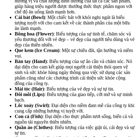
hương vị và chất lượng dinh dưỡng của tất cả các sản phẩm,
giúp hàng triệu người được thưởng thức thực phẩm ngon với
chế độ ăn uống lành mạnh hơn.
Cái bát (Bowl)
: Một chiếc bát với khói nghi ngút là biểu
tượng tuyệt vời cho cam kết về các thành phần của một bữa
ăn lành mạnh.
Bông hoa (Flower)
: Biểu tượng của sự tinh tế, chăm sóc và
yêu thương đối với vẻ đẹp – vẻ đẹp của người tiêu dùng và vẻ
đẹp của thiên nhiên.
Que kem (Ice Cream)
: Một sự chiêu đãi, tận hưởng và niêm
vui.
Bàn tay (Hand)
: Biểu tượng của sự ân cần và chăm sóc. Nó
đại diện cho cam kết giúp mọi người cải thiện thói quen vệ
sinh và sức khỏe hàng ngày thông qua việc sử dụng các sản
phẩm cũng như các chương trình cải thiện sức khỏe cộng
đồng của công ty.
Mái tóc (Hair)
: Biểu tượng của vẻ đẹp và sự tự tin.
Đôi môi (Lips)
: Biểu tượng của giao tiếp, cởi mở và sự minh
bạch.
Lốc xoáy (Swirl)
: Đại diện cho niềm đam mê của công ty khi
cung cấp những hương vị tuyệt vời.
Con cá (Fish)
: Đại diện cho thực phẩm tươi sống, biển cả và
nguồn tài nguyên thiên nhiên.
Quần áo (Clothes)
: Biểu tượng của việc giặt ủi, cái đẹp và sự
tự tin.