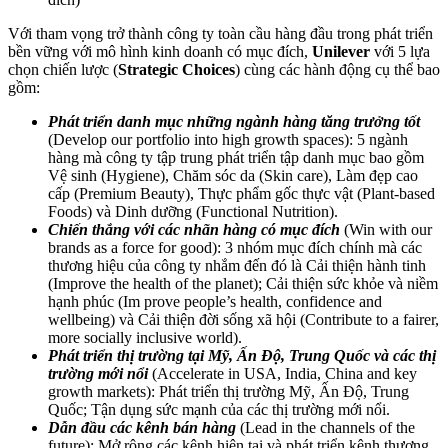
Với tham vọng trở thành công ty toàn cầu hàng đầu trong phát triển
bền vững với mô hình kinh doanh có mục đích,
Unilever
với 5 lựa
chọn chiến lược (
Strategic Choices
) cùng các hành động cụ thể bao
gồm:
Phát triển danh mục những ngành hàng tăng trưởng tốt
(Develop our portfolio into high growth spaces): 5 ngành
hàng mà công ty tập trung phát triển tập danh mục bao gồm
Vệ sinh (Hygiene), Chăm sóc da (Skin care), Làm đẹp cao
cấp (Premium Beauty), Thực phẩm gốc thực vật (Plant-based
Foods) và Dinh dưỡng (Functional Nutrition).
Chiến thắng với các nhãn hàng có mục đích
(Win with our
brands as a force for good): 3 nhóm mục đích chính mà các
thương hiệu của công ty nhắm đến đó là Cải thiện hành tinh
(Improve the health of the planet); Cải thiện sức khỏe và niềm
hạnh phúc (Im prove people’s health, confidence and
wellbeing) và Cải thiện đời sống xã hội (Contribute to a fairer,
more socially inclusive world).
Phát triển thị trường tại Mỹ, Ấn Độ, Trung Quốc và các thị
trường mới nổi
(Accelerate in USA, India, China and key
growth markets): Phát triển thị trường Mỹ, Ấn Độ, Trung
Quốc; Tận dụng sức mạnh của các thị trường mới nổi.
Dẫn đầu các kênh bán hàng
(Lead in the channels of the
future): Mở rộng các kênh hiện tại và phát triển kênh thương