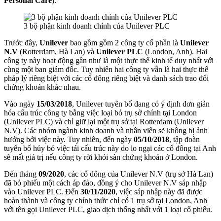
Personal Care
).
3 bộ phận kinh doanh chính của Unilever PLC
Trước đây,
Unilever
bao gồm gồm 2 công ty cổ phần là
Unilever
N.V
(Rotterdam, Hà Lan) và
Unilever PLC
(London, Anh). Hai
công ty này hoạt động gần như là một thực thể kinh tế duy nhất với
cùng một ban giám đốc. Tuy nhiên hai công ty vẫn là hai thực thể
pháp lý riêng biệt với các cổ đông riêng biệt và danh sách trao đổi
chứng khoán khác nhau.
Vào ngày
15/03/2018
, Unilever tuyên bố đang có ý định đơn giản
hóa cấu trúc công ty bằng việc loại bỏ trụ sở chính tại London
(Unilever PLC) và chỉ giữ lại một trụ sở tại Rotterdam (Unilever
N.V). Các nhóm ngành kinh doanh và nhân viên sẽ không bị ảnh
hưởng bởi việc này. Tuy nhiên, đến ngày
05/10/2018
, tập đoàn
tuyên bố hủy bỏ việc tái cấu trúc này do lo ngại các cổ đông tại Anh
sẽ mất giá trị nếu công ty rời khỏi sàn chứng khoán ở London.
Đến tháng
09/2020
, các cổ đông của Unilever N.V (trụ sở Hà Lan)
đã bỏ phiếu một cách áp đảo, đồng ý cho Unilever N.V sáp nhập
vào Unilever PLC. Đến
30/11/2020
, việc sáp nhập này đã được
hoàn thành và công ty chính thức chỉ có 1 trụ sở tại London, Anh
với tên gọi Unilever PLC, giao dịch thống nhất với 1 loại cổ phiếu.