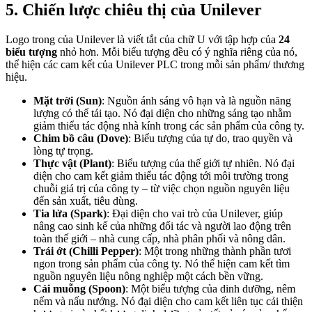
5. Chiến lược chiêu thị của Unilever
Logo trong của Unilever là viết tắt của chữ U với tập hợp của
24
biểu tượng
nhỏ hơn. Mỗi biểu tượng đều có ý nghĩa riêng của nó,
thể hiện các cam kết của Unilever PLC trong mỗi sản phẩm/ thương
hiệu.
Mặt trời (Sun)
: Nguồn ánh sáng vô hạn và là nguồn năng
lượng có thể tái tạo. Nó đại diện cho những sáng tạo nhằm
giảm thiểu tác động nhà kính trong các sản phẩm của công ty.
Chim bồ câu (Dove)
: Biểu tượng của tự do, trao quyền và
lòng tự trọng.
Thực vật (Plant)
: Biểu tượng của thế giới tự nhiên. Nó đại
diện cho cam kết giảm thiểu tác động tới môi trường trong
chuỗi giá trị của công ty – từ việc chọn nguồn nguyên liệu
đến sản xuất, tiêu dùng.
Tia lửa (Spark)
: Đại diện cho vai trò của Unilever, giúp
nâng cao sinh kế của những đối tác và người lao động trên
toàn thế giới – nhà cung cấp, nhà phân phối và nông dân.
Trái ớt (Chilli Pepper)
: Một trong những thành phần tươi
ngon trong sản phẩm của công ty. Nó thể hiện cam kết tìm
nguồn nguyên liệu nông nghiệp một cách bền vững.
Cái muỗng (Spoon)
: Một biểu tượng của dinh dưỡng, nêm
nếm và nấu nướng. Nó đại diện cho cam kết liên tục cải thiện