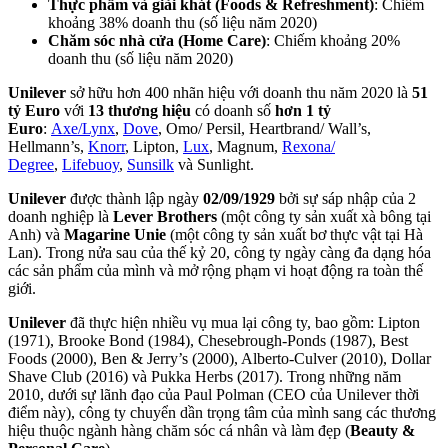
Thực phẩm và giải khát (Foods & Refreshment)
: Chiếm
khoảng 38% doanh thu (số liệu năm 2020)
Chăm sóc nhà cửa (Home Care)
: Chiếm khoảng 20%
doanh thu (số liệu năm 2020)
Unilever
sở hữu hơn 400 nhãn hiệu với doanh thu năm 2020 là
51
tỷ Euro
với
13 thương hiệu
có doanh số
hơn 1 tỷ
Euro
:
Axe/Lynx
,
Dove
, Omo/ Persil, Heartbrand/ Wall’s,
Hellmann’s,
Knorr
, Lipton,
Lux
, Magnum,
Rexona/
Degree
,
Lifebuoy
,
Sunsilk
và Sunlight.
Unilever
được thành lập ngày
02/09/1929
bởi sự sáp nhập của 2
doanh nghiệp là
Lever Brothers
(một công ty sản xuất xà bông tại
Anh) và
Magarine Unie
(một công ty sản xuất bơ thực vật tại Hà
Lan). Trong nửa sau của thế kỷ 20, công ty ngày càng đa dạng hóa
các sản phẩm của mình và mở rộng phạm vi hoạt động ra toàn thế
giới.
Unilever
đã thực hiện nhiều vụ mua lại công ty, bao gồm: Lipton
(1971), Brooke Bond (1984), Chesebrough-Ponds (1987), Best
Foods (2000), Ben & Jerry’s (2000), Alberto-Culver (2010), Dollar
Shave Club (2016) và Pukka Herbs (2017). Trong những năm
2010, dưới sự lãnh đạo của Paul Polman (CEO của Unilever thời
điểm này), công ty chuyển dần trọng tâm của mình sang các thương
hiệu thuộc ngành hàng chăm sóc cá nhân và làm đẹp (
Beauty &