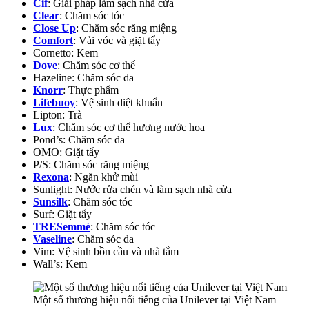
Cif
: Giải pháp làm sạch nhà cửa
Clear
: Chăm sóc tóc
Close Up
: Chăm sóc răng miệng
Comfort
: Vải vóc và giặt tẩy
Cornetto: Kem
Dove
: Chăm sóc cơ thể
Hazeline: Chăm sóc da
Knorr
: Thực phẩm
Lifebuoy
: Vệ sinh diệt khuẩn
Lipton: Trà
Lux
: Chăm sóc cơ thể hương nước hoa
Pond’s: Chăm sóc da
OMO: Giặt tẩy
P/S: Chăm sóc răng miệng
Rexona
: Ngăn khử mùi
Sunlight: Nước rửa chén và làm sạch nhà cửa
Sunsilk
: Chăm sóc tóc
Surf: Giặt tẩy
TRESemmé
: Chăm sóc tóc
Vaseline
: Chăm sóc da
Vim: Vệ sinh bồn cầu và nhà tắm
Wall’s: Kem
Một số thương hiệu nổi tiếng của Unilever tại Việt Nam