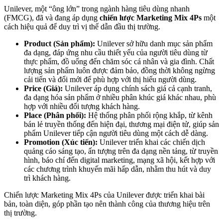
Unilever, một “ông lớn” trong ngành hàng tiêu dùng nhanh
(FMCG), đã và đang áp dụng
chiến lược Marketing Mix 4Ps
một
cách hiệu quả để duy trì vị thế dẫn đầu thị trường.
Product (Sản phẩm):
Unilever sở hữu danh mục sản phẩm
đa dạng, đáp ứng nhu cầu thiết yếu của người tiêu dùng từ
thực phẩm, đồ uống đến chăm sóc cá nhân và gia đình. Chất
lượng sản phẩm luôn được đảm bảo, đồng thời không ngừng
cải tiến và đổi mới để phù hợp với thị hiếu người dùng.
Price (Giá):
Unilever áp dụng chính sách giá cả cạnh tranh,
đa dạng hóa sản phẩm ở nhiều phân khúc giá khác nhau, phù
hợp với nhiều đối tượng khách hàng.
Place (Phân phối):
Hệ thống phân phối rộng khắp, từ kênh
bán lẻ truyền thống đến hiện đại, thương mại điện tử, giúp sản
phẩm Unilever tiếp cận người tiêu dùng một cách dễ dàng.
Promotion (Xúc tiến):
Unilever triển khai các chiến dịch
quảng cáo sáng tạo, ấn tượng trên đa dạng nền tảng, từ truyền
hình, báo chí đến digital marketing, mạng xã hội, kết hợp với
các chương trình khuyến mãi hấp dẫn, nhằm thu hút và duy
trì khách hàng.
Chiến lược Marketing Mix 4Ps của Unilever được triển khai bài
bản, toàn diện, góp phần tạo nên thành công của thương hiệu trên
thị trường.