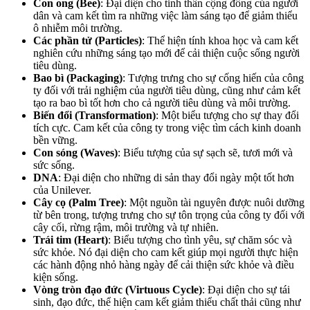
Con ong (Bee)
: Đại diện cho tinh thần cộng đồng của người
dân và cam kết tìm ra những việc làm sáng tạo để giảm thiểu
ô nhiễm môi trường.
Các phần tử (Particles)
: Thể hiện tính khoa học và cam kết
nghiên cứu những sáng tạo mới để cải thiện cuộc sống người
tiêu dùng.
Bao bì (Packaging)
: Tượng trưng cho sự cống hiến của công
ty đối với trải nghiệm của người tiêu dùng, cũng như cảm kết
tạo ra bao bì tốt hơn cho cả người tiêu dùng và môi trường.
Biến đổi (Transformation)
: Một biểu tượng cho sự thay đổi
tích cực. Cam kết của công ty trong việc tìm cách kinh doanh
bền vững.
Con sóng (Waves)
: Biểu tượng của sự sạch sẽ, tươi mới và
sức sống.
DNA
: Đại diện cho những di sản thay đổi ngày một tốt hơn
của Unilever.
Cây cọ (Palm Tree)
: Một nguồn tài nguyên được nuôi dưỡng
từ bên trong, tượng trưng cho sự tôn trọng của công ty đối với
cây cối, rừng rậm, môi trường và tự nhiên.
Trái tim (Heart)
: Biểu tượng cho tình yêu, sự chăm sóc và
sức khỏe. Nó đại diện cho cam kết giúp mọi người thực hiện
các hành động nhỏ hàng ngày để cải thiện sức khỏe và điều
kiện sống.
Vòng tròn đạo đức (Virtuous Cycle)
: Đại diện cho sự tái
sinh, đạo đức, thể hiện cam kết giảm thiểu chất thải cũng như