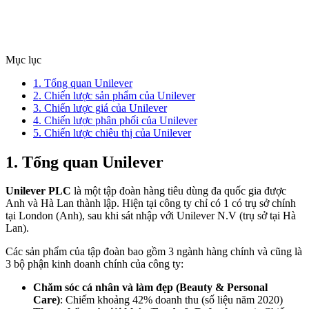
Mục lục
1. Tổng quan Unilever
2. Chiến lược sản phẩm của Unilever
3. Chiến lược giá của Unilever
4. Chiến lược phân phối của Unilever
5. Chiến lược chiêu thị của Unilever
1. Tổng quan Unilever
Unilever PLC
là một tập đoàn hàng tiêu dùng đa quốc gia được
Anh và Hà Lan thành lập. Hiện tại công ty chỉ có 1 có trụ sở chính
tại London (Anh), sau khi sát nhập với Unilever N.V (trụ sở tại Hà
Lan).
Các sản phẩm của tập đoàn bao gồm 3 ngành hàng chính và cũng là
3 bộ phận kinh doanh chính của công ty:
Chăm sóc cá nhân và làm đẹp (Beauty & Personal
Care)
: Chiếm khoảng 42% doanh thu (số liệu năm 2020)