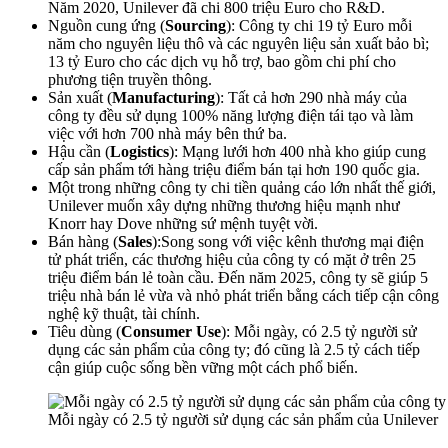
Năm 2020, Unilever đã chi 800 triệu Euro cho R&D.
Nguồn cung ứng (
Sourcing
): Công ty chi 19 tỷ Euro mỗi
năm cho nguyên liệu thô và các nguyên liệu sản xuất bảo bì;
13 tỷ Euro cho các dịch vụ hỗ trợ, bao gồm chi phí cho
phương tiện truyền thông.
Sản xuất (
Manufacturing
): Tất cả hơn 290 nhà máy của
công ty đều sử dụng 100% năng lượng điện tái tạo và làm
việc với hơn 700 nhà máy bên thứ ba.
Hậu cần (
Logistics
): Mạng lưới hơn 400 nhà kho giúp cung
cấp sản phẩm tới hàng triệu điểm bán tại hơn 190 quốc gia.
Một trong những công ty chi tiền quảng cáo lớn nhất thế giới,
Unilever muốn xây dựng những thương hiệu mạnh như
Knorr hay Dove những sứ mệnh tuyệt vời.
Bán hàng (
Sales
):Song song với việc kênh thương mại điện
tử phát triển, các thương hiệu của công ty có mặt ở trên 25
triệu điểm bán lẻ toàn cầu. Đến năm 2025, công ty sẽ giúp 5
triệu nhà bán lẻ vừa và nhỏ phát triển bằng cách tiếp cận công
nghệ kỹ thuật, tài chính.
Tiêu dùng (
Consumer Use
): Mỗi ngày, có 2.5 tỷ người sử
dụng các sản phẩm của công ty; đó cũng là 2.5 tỷ cách tiếp
cận giúp cuộc sống bền vững một cách phổ biến.
Mỗi ngày có 2.5 tỷ người sử dụng các sản phẩm của Unilever