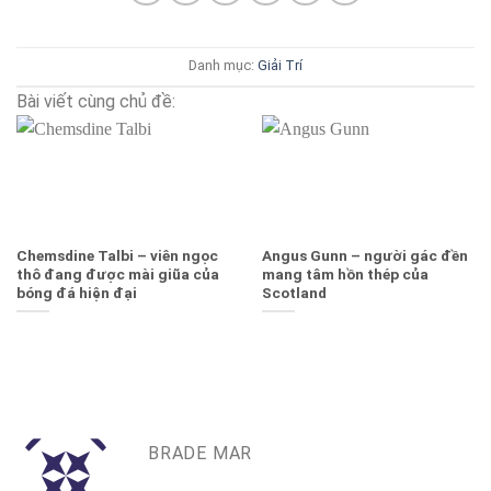
Danh mục:
Giải Trí
Bài viết cùng chủ đề:
Chemsdine Talbi – viên ngọc
Angus Gunn – người gác đền
thô đang được mài giũa của
mang tâm hồn thép của
bóng đá hiện đại
Scotland
BRADE MAR