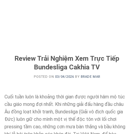
Review Trải Nghiệm Xem Trực Tiếp
Bundesliga Cakhia TV
POSTED ON
03/04/2026
BY
BRADE MAR
Cuối tuần luôn là khoảng thời gian được người hâm mộ túc
cầu giáo mong đợi nhất. Khi những giải đấu hàng đầu châu
Âu đồng loạt khởi tranh, Bundesliga (Giải vô địch quốc gia
Đức) luôn giữ cho mình một vị thế độc tôn với lối chơi
pressing tầm cao, những cơn mưa bàn thắng và bầu không