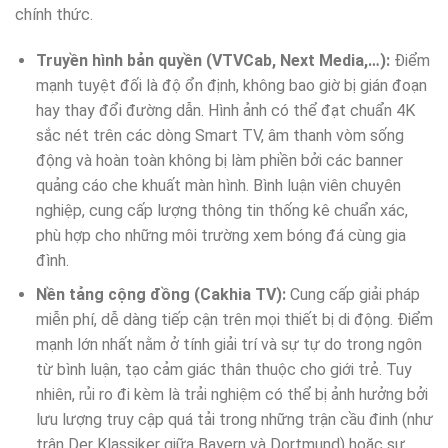
chính thức.
Truyền hình bản quyền (VTVCab, Next Media,…):
Điểm
mạnh tuyệt đối là độ ổn định, không bao giờ bị gián đoạn
hay thay đổi đường dẫn. Hình ảnh có thể đạt chuẩn 4K
sắc nét trên các dòng Smart TV, âm thanh vòm sống
động và hoàn toàn không bị làm phiền bởi các banner
quảng cáo che khuất màn hình. Bình luận viên chuyên
nghiệp, cung cấp lượng thông tin thống kê chuẩn xác,
phù hợp cho những môi trường xem bóng đá cùng gia
đình.
Nền tảng cộng đồng (Cakhia TV):
Cung cấp giải pháp
miễn phí, dễ dàng tiếp cận trên mọi thiết bị di động. Điểm
mạnh lớn nhất nằm ở tính giải trí và sự tự do trong ngôn
từ bình luận, tạo cảm giác thân thuộc cho giới trẻ. Tuy
nhiên, rủi ro đi kèm là trải nghiệm có thể bị ảnh hưởng bởi
lưu lượng truy cập quá tải trong những trận cầu đinh (như
trận Der Klassiker giữa Bayern và Dortmund) hoặc sự