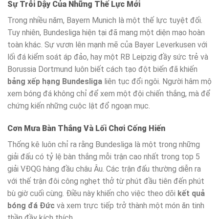
Sự Trỗi Dậy Của Những Thế Lực Mới
Trong nhiều năm, Bayern Munich là một thế lực tuyệt đối.
Tuy nhiên, Bundesliga hiện tại đã mang một diện mạo hoàn
toàn khác. Sự vươn lên mạnh mẽ của Bayer Leverkusen với
lối đá kiểm soát áp đảo, hay một RB Leipzig đầy sức trẻ và
Borussia Dortmund luôn biết cách tạo đột biến đã khiến
bảng xếp hạng Bundesliga
liên tục đổi ngôi. Người hâm mộ
xem bóng đá không chỉ để xem một đội chiến thắng, mà để
chứng kiến những cuộc lật đổ ngoạn mục.
Cơn Mưa Bàn Thắng Và Lối Chơi Cống Hiến
Thống kê luôn chỉ ra rằng Bundesliga là một trong những
giải đấu có tỷ lệ bàn thắng mỗi trận cao nhất trong top 5
giải VĐQG hàng đầu châu Âu. Các trận đấu thường diễn ra
với thế trận đôi công nghẹt thở từ phút đầu tiên đến phút
bù giờ cuối cùng. Điều này khiến cho việc theo dõi
kết quả
bóng đá Đức
và xem trực tiếp trở thành một món ăn tinh
thần đầy kích thích.