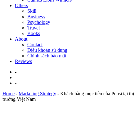
Others
Skill
Business
Psychology
Travel
Books
About
Contact
Điều khoản sử dụng
Chính sách bảo mật
Reviews
-
-
Home
-
Marketing Strategy
-
Khách hàng mục tiêu của Pepsi tại thị
trường Việt Nam