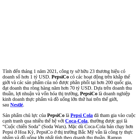
Tính đến tháng 1 năm 2021, công ty sở hữu 23 thương hiệu có
doanh số hơn 1 tỷ USD.
PepsiCo
có các hoạt động trên khắp thế
giới và các sản phẩm của nó được phân phối tại hơn 200 quốc gia,
đạt doanh thu ròng hàng năm hơn 70 tỷ USD. Dựa trên doanh thu
thuần, lợi nhuận và vốn hóa thị trường,
PepsiCo
là doanh nghiệp
kinh doanh thực phẩm và đồ uống lớn thứ hai trên thế giới,
sau
Nestlé
.
Sản phẩm chủ lực của
PepsiCo
là
Pepsi Cola
đã tham gia vào cuộc
cạnh tranh qua nhiều thế hệ với
Coca-Cola
, thường được gọi là
“Cuộc chiến Soda” (Soda Wars). Mặc dù Coca-Cola bán chạy hơn
Pepsi ở Hoa Kỳ, PepsiCo ở thị trường Bắc Mỹ vẫn là công ty thực
phẩm và đồ uống lớn nhất tính theo doanh thu thuần. Ramon