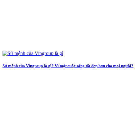
Sứ mệnh của Vingroup là gì? Vì một cuộc sống tốt đẹp hơn cho mọi người?