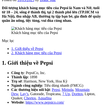
Đối tượng khách hàng mục tiêu của Pepsi là Nam và Nữ, tuổi
từ 18 – 24, sống ở thành thị, tại 2 thành phố lớn (TP.HCM và
Hà Nội), thu nhập AB, thường tụ tập bạn bè, gia đình để quây
quần ăn uống, tiệc tùng, vui đùa cùng nhau.
Khách hàng mục tiêu của Pepsi
Mục lục
1. Giới thiệu về Pepsi
2. Khách hàng mục tiêu của Pepsi
1. Giới thiệu về Pepsi
Công ty
: PepsiCo, Inc.
Thành lập
: 1898
Trụ sở
: Harrison, New York, Hoa Kỳ
Ngành công nghiệp
: Tiêu dùng nhanh (FMCG)
Các thương hiệu nổi bật
:
Pepsi
,
Mirinda
,
Mountain
Dew
,
Lay’s
, Gatorade, Tropicana,
7 Up
,
Doritos
, Lipton,
Quaker,
Cheetos
,
Aquafina
Website
:
https://www.pepsico.com/