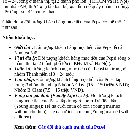
18 – 24, sống ở thành thị, tại 2 thành phố lớn (TP.HCM và Hà Nội),
thu nhập AB, thường tụ tập bạn bè, gia đình để quây quần ăn uống,
tiệc tùng, vui đùa cùng nhau.
Chân dung đối tượng khách hàng mục tiêu của Pepsi có thể mô tả
như sau:
Nhân khẩu học:
Giới tính
: Đối tượng khách hàng mục tiêu của Pepsi là cả
Nam và Nữ.
Vị trí địa lý
: Đối tượng khách hàng mục tiêu của Pepsi sống ở
thành thị, tại 2 thành phố lớn (TP.HCM và Hà Nội).
Tuổi
: Đối tượng khách hàng mục tiêu của Pepsi tập trung ở
nhóm Thanh niên (18 – 24 tuổi).
Thu nhập
: Đối tượng khách hàng mục tiêu của Pepsi tập
trung ở nhóm thu nhập Nhóm A Class (15 – 150 triệu VND);
Nhóm B Class (7.5 – 15 triệu VND).
Vòng đời gia đình (Family Life Cycle)
: Đối tượng khách
hàng mục tiêu của Pepsi tập trung ở nhóm Trẻ độc thân
(Young single); Trẻ đã cưới chưa có con (Young married
without children); Trẻ đã cưới đã có con (Young married with
children).
Xem thêm:
Các đối thủ cạnh tranh của Pepsi