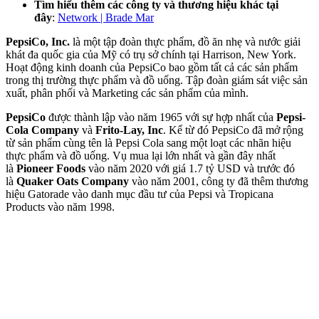
Tìm hiểu thêm các công ty và thương hiệu khác tại
đây
:
Network | Brade Mar
PepsiCo, Inc.
là một tập đoàn thực phẩm, đồ ăn nhẹ và nước giải
khát đa quốc gia của Mỹ có trụ sở chính tại Harrison, New York.
Hoạt động kinh doanh của PepsiCo bao gồm tất cả các sản phẩm
trong thị trường thực phẩm và đồ uống. Tập đoàn giám sát việc sản
xuất, phân phối và Marketing các sản phẩm của mình.
PepsiCo
được thành lập vào năm 1965 với sự hợp nhất của
Pepsi-
Cola Company
và
Frito-Lay, Inc
. Kể từ đó PepsiCo đã mở rộng
từ sản phẩm cùng tên là Pepsi Cola sang một loạt các nhãn hiệu
thực phẩm và đồ uống. Vụ mua lại lớn nhất và gần đây nhất
là
Pioneer Foods
vào năm 2020 với giá 1.7 tỷ USD và trước đó
là
Quaker Oats Company
vào năm 2001, công ty đã thêm thương
hiệu Gatorade vào danh mục đầu tư của Pepsi và Tropicana
Products vào năm 1998.