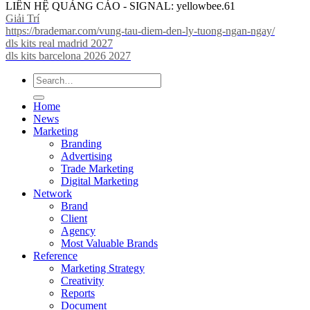
LIÊN HỆ QUẢNG CÁO - SIGNAL: yellowbee.61
Giải Trí
https://brademar.com/vung-tau-diem-den-ly-tuong-ngan-ngay/
dls kits real madrid 2027
dls kits barcelona 2026 2027
Home
News
Marketing
Branding
Advertising
Trade Marketing
Digital Marketing
Network
Brand
Client
Agency
Most Valuable Brands
Reference
Marketing Strategy
Creativity
Reports
Document