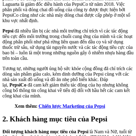
Laguarta là giám đốc điều hành của PepsiCo từ năm 2018. Việc
phân phối và đóng chai đồ uống của công ty được thực hiện bởi
PepsiCo cũng như các nhà máy đóng chai được cấp phép ở một số
khu vực nhất định.
Pepsi
đã nhiều lần bị các nhà môi trường chỉ trích vì các tác động
tiêu cực đến môi trường trong chuỗi cung ứng của mình và các hoạt
động phân phối như phá rừng liên quan đến dầu cọ và sử dụng
thuốc trừ sâu, sử dụng tài nguyên nước và các tác động tiêu cực của
bao bì – luôn là một trong những nguồn gây ô nhiễm nhựa hàng đầu
trên toàn cầu.
Tương tự, những người ủng hộ sức khỏe cộng đồng đã chỉ trích các
dòng sản phẩm giàu calo, kém dinh dưỡng của Pepsi cùng với các
nhà sản xuất đồ uống và đồ ăn nhẹ phổ biến khác. Đáp
lại,
PepsiCo
đã cam kết giảm thiểu tác động của họ nhưng không
công bố thông tin công khai về tiến độ đối với hầu hết các cam kết
công khai của mình.
Xem thêm:
Chiến lược Marketing của Pepsi
2. Khách hàng mục tiêu của Pepsi
Đối tượng khách hàng mục tiêu của Pepsi
là Nam và Nữ, tuổi từ