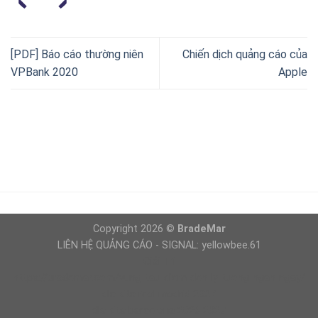
[PDF] Báo cáo thường niên
Chiến dịch quảng cáo của
VPBank 2020
Apple
Copyright 2026 ©
BradeMar
LIÊN HỆ QUẢNG CÁO - SIGNAL: yellowbee.61
Giải Trí
https://brademar.com/vung-tau-diem-den-ly-tuong-ngan-ngay/
dls kits real madrid 2027
dls kits barcelona 2026 2027