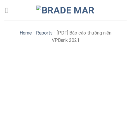
Skip
to
content
Home
-
Reports
-
[PDF] Báo cáo thường niên
VPBank 2021