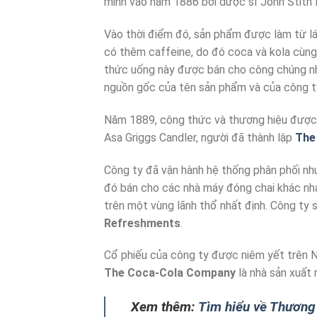
minh vào năm 1886 bởi dược sĩ John Stith
Vào thời điểm đó, sản phẩm được làm từ lá
có thêm caffeine, do đó coca và kola cùng t
thức uống này được bán cho công chúng như
nguồn gốc của tên sản phẩm và của công t
Năm 1889, công thức và thương hiệu được b
Asa Griggs Candler, người đã thành lập
The
Công ty đã vận hành hệ thống phân phối nh
đó bán cho các nhà máy đóng chai khác nha
trên một vùng lãnh thổ nhất định. Công ty 
Refreshments
.
Cổ phiếu của công ty được niêm yết trên 
The Coca-Cola Company
là nhà sản xuất r
Xem thêm:
Tìm hiểu về Thương