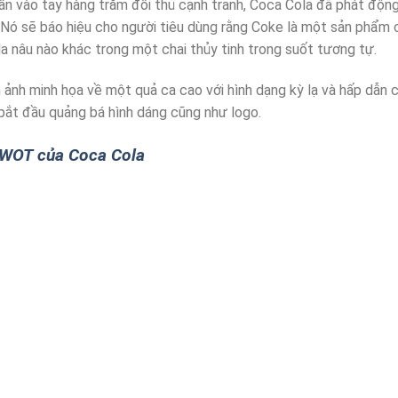
ần vào tay hàng trăm đối thủ cạnh tranh, Coca Cola đã phát độn
. Nó sẽ báo hiệu cho người tiêu dùng rằng Coke là một sản phẩm 
la nâu nào khác trong một chai thủy tinh trong suốt tương tự.
 ảnh minh họa về một quả ca cao với hình dạng kỳ lạ và hấp dẫn 
 bắt đầu quảng bá hình dáng cũng như logo.
SWOT của Coca Cola