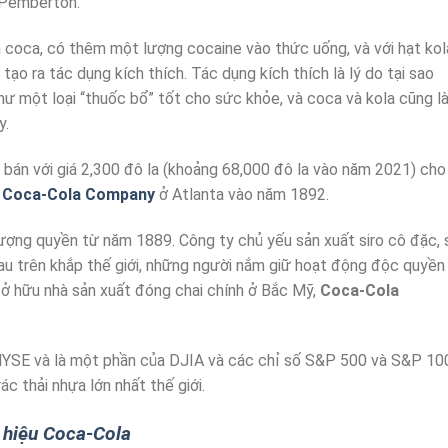
 Pemberton.
 coca, có thêm một lượng cocaine vào thức uống, và với hạt kol
ạo ra tác dụng kích thích. Tác dụng kích thích là lý do tại sao
 một loại “thuốc bổ” tốt cho sức khỏe, và coca và kola cũng l
y.
án với giá 2,300 đô la (khoảng 68,000 đô la vào năm 2021) cho
 Coca-Cola Company
ở Atlanta vào năm 1892.
ượng quyền từ năm 1889. Công ty chủ yếu sản xuất siro cô đặc, 
u trên khắp thế giới, những người nắm giữ hoạt động độc quyền
sở hữu nhà sản xuất đóng chai chính ở Bắc Mỹ,
Coca-Cola
NYSE và là một phần của DJIA và các chỉ số S&P 500 và S&P 10
ác thải nhựa lớn nhất thế giới.
 hiệu Coca-Cola