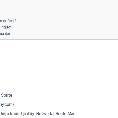
ểm quốc tế
 người
âu dài
,
Sprite
ny.com/
hiệu khác tại đây
:
Network | Brade Mar