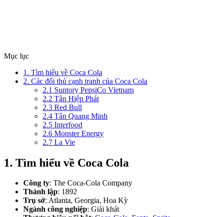
Mục lục
1. Tìm hiểu về Coca Cola
2. Các đối thủ cạnh tranh của Coca Cola
2.1 Suntory PepsiCo Vietnam
2.2 Tân Hiệp Phát
2.3 Red Bull
2.4 Tân Quang Minh
2.5 Interfood
2.6 Monster Energy
2.7 La Vie
1. Tìm hiểu về Coca Cola
Công ty
: The Coca-Cola Company
Thành lập
: 1892
Trụ sở
: Atlanta, Georgia, Hoa Kỳ
Ngành công nghiệp
: Giải khát