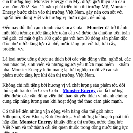
của thương hiệu Monster Energy của Mỹ, được giới thiệu lần đầu
vào năm 2002. Sau 12 năm phát triển trên thị trường Mỹ, Monster
Energy bước chân vào thị trường Việt Nam, gây nên cơn sốt với
người tiêu dùng Việt với hương vị thơm ngon, dễ uống.
Đến nay đối thủ cạnh tranh của Coca Cola –
Monster
đã trở thành
một biểu tượng nước tăng lực toàn cầu và được ưa chuộng trên toàn
thế giới, có mặt ở gần 100 quốc gia với hơn 30 dòng sản phẩm độc
đáo như nước tăng lực cà phê, nước tăng lực với trà, trái cây,
protein, v.v.
Là loại nước uống được ưa thích bởi các vận động viên, nghệ sĩ, các
ban nhạc trẻ, sinh viên và những người yêu thích mạo hiểm – khám
phá. Monster Energy luôn mang lại trải nghiệm mới về các sản
phẩm nước tăng lực khi đến thị trường Việt Nam.
Không chỉ nổi tiếng bởi hương vị và chất lượng sản phẩm tốt, đối
thủ cạnh tranh của Coca Cola –
Monster Energy
còn là thương
hiệu được các vận động viên thể thao rất yêu thích vì nhanh chóng
cung cấp năng lượng sau khi hoạt động thể thao cảm giác mạnh.
Có thể kể đến những vận động viên hàng đầu thế giới như:
Villopoto, Ken Block, Rob Dyrdek,.. Với những kế hoạch phát triển
hấp dẫn,
Monster Energy
khuấy động thị trường nước tăng lực
Việt Nam và trở thành cái tên quen thuộc trong dòng nước tăng lực
hiện nay.