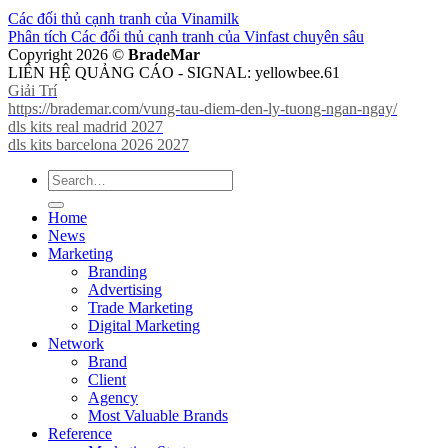
Các đối thủ cạnh tranh của Vinamilk
Phân tích Các đối thủ cạnh tranh của Vinfast chuyên sâu
Copyright 2026 ©
BradeMar
LIÊN HỆ QUẢNG CÁO - SIGNAL: yellowbee.61
Giải Trí
https://brademar.com/vung-tau-diem-den-ly-tuong-ngan-ngay/
dls kits real madrid 2027
dls kits barcelona 2026 2027
Home
News
Marketing
Branding
Advertising
Trade Marketing
Digital Marketing
Network
Brand
Client
Agency
Most Valuable Brands
Reference