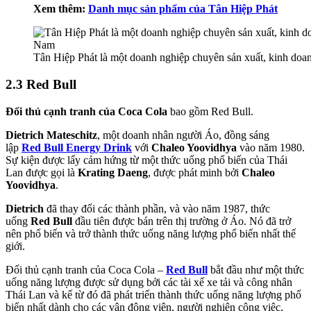
Xem thêm:
Danh mục sản phẩm của Tân Hiệp Phát
Tân Hiệp Phát là một doanh nghiệp chuyên sản xuất, kinh doan
2.3 Red Bull
Đối thủ cạnh tranh của Coca Cola
bao gồm Red Bull.
Dietrich Mateschitz
, một doanh nhân người Áo, đồng sáng
lập
Red Bull Energy Drink
với
Chaleo Yoovidhya
vào năm 1980.
Sự kiện được lấy cảm hứng từ một thức uống phổ biến của Thái
Lan được gọi là
Krating Daeng
, được phát minh bởi
Chaleo
Yoovidhya
.
Dietrich
đã thay đổi các thành phần, và vào năm 1987, thức
uống
Red Bull
đầu tiên được bán trên thị trường ở Áo. Nó đã trở
nên phổ biến và trở thành thức uống năng lượng phổ biến nhất thế
giới.
Đối thủ cạnh tranh của Coca Cola –
Red Bull
bắt đầu như một thức
uống năng lượng được sử dụng bởi các tài xế xe tải và công nhân
Thái Lan và kể từ đó đã phát triển thành thức uống năng lượng phổ
biến nhất dành cho các vận động viên, người nghiện công việc,