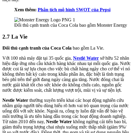
Xem thêm:
Phân tích mô hình SWOT của Pepsi
Đối thủ cạnh tranh của Coca Cola bao gồm Monster Energy
2.7 La Vie
Đối thủ cạnh tranh của Coca Cola
bao gồm La Vie.
Với 100 nhà máy đặt tại 35 quốc gia,
Nestlé Water
sở hữu 52 nhãn
hiệu đáp ứng nhu cầu khách hàng khác nhau tại mỗi quốc gia. Nước
được coi là sự lựa chọn cho việc bù chất hàng ngày cho cơ thể vì nó
không thêm bất kỳ calo trong khẩu phần ăn, đặc biệt là tình trạng
béo phì trên thế giới đang ngày càng gia tăng. Nước đóng chai là
nước giải khát tốt cho sức khỏe do không chứa calo, nguồn gốc
nước được kiểm soát, chất lượng vượt trội, mùi vị và sự tiện lợi.
Nestle Water
thường xuyên triển khai các hoạt động nghiên cứu
nhằm giúp người tiêu dùng hiểu rõ hơn vai trò quan trọng của nước
uống đối với sức khỏe. Ngoài ra, công ty luôn đặt vấn đề bảo vệ
môi trường là ưu tiên hàng đầu trong các hoạt động doanh nghiệp.
Từ năm 2010 đến nay,
Nestle Water
không ngừng cải tiến bao bì,
giảm thiểu trọng lượng chai nhựa xuống mức thấp nhất (giảm 9%/
lít so với trước đây). Đồng thời, thu gom và tái sự dụng nguyên liệu,