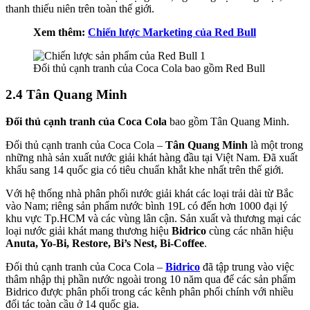
thanh thiếu niên trên toàn thế giới.
Xem thêm:
Chiến lược Marketing của Red Bull
Đối thủ cạnh tranh của Coca Cola bao gồm Red Bull
2.4 Tân Quang Minh
Đối thủ cạnh tranh của Coca Cola
bao gồm Tân Quang Minh.
Đối thủ cạnh tranh của Coca Cola –
Tân Quang Minh
là một trong
những nhà sản xuất nước giải khát hàng đầu tại Việt Nam. Đã xuất
khẩu sang 14 quốc gia có tiêu chuẩn khắt khe nhất trên thế giới.
Với hệ thống nhà phân phối nước giải khát các loại trải dài từ Bắc
vào Nam; riêng sản phẩm nước bình 19L có đến hơn 1000 đại lý
khu vực Tp.HCM và các vùng lân cận. Sản xuất và thương mại các
loại nước giải khát mang thương hiệu
Bidrico
cùng các nhãn hiệu
Anuta, Yo-Bi, Restore, Bi’s Nest, Bi-Coffee
.
Đối thủ cạnh tranh của Coca Cola –
Bidrico
đã tập trung vào việc
thâm nhập thị phần nước ngoài trong 10 năm qua để các sản phẩm
Bidrico được phân phối trong các kênh phân phối chính với nhiều
đối tác toàn cầu ở 14 quốc gia.