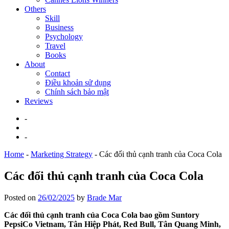
Others
Skill
Business
Psychology
Travel
Books
About
Contact
Điều khoản sử dụng
Chính sách bảo mật
Reviews
-
-
Home
-
Marketing Strategy
-
Các đối thủ cạnh tranh của Coca Cola
Các đối thủ cạnh tranh của Coca Cola
Posted on
26/02/2025
by
Brade Mar
Các đối thủ cạnh tranh của Coca Cola bao gồm Suntory
PepsiCo Vietnam, Tân Hiệp Phát, Red Bull, Tân Quang Minh,