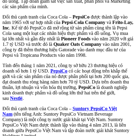
đồ uống. Tập đoàn giám sát việc sản xuất, phân phối và Marketing
các sản phẩm của mình.
Đối thủ cạnh tranh của Coca Cola –
PepsiCo
được thành lập vào
năm 1965 với sự hợp nhất của
Pepsi-Cola Company
và
Frito-Lay,
Inc
. Kể từ đó PepsiCo đã mở rộng từ sản phẩm cùng tên là Pepsi
Cola sang một loạt các nhãn hiệu thực phẩm và đồ uống. Vụ mua
lại lớn nhất và gần đây nhất là
Pioneer Foods
vào năm 2020 với giá
1.7 tỷ USD và trước đó là
Quaker Oats Company
vào năm 2001,
công ty đã thêm thương hiệu Gatorade vào danh mục đầu tư của
Pepsi và Tropicana Products vào năm 1998.
Tính đến tháng 1 năm 2021, công ty sở hữu 23 thương hiệu có
doanh số hơn 1 tỷ USD.
PepsiCo
có các hoạt động trên khắp thế
giới và các sản phẩm của nó được phân phối tại hơn 200 quốc gia,
đạt doanh thu ròng hàng năm hơn 70 tỷ USD. Dựa trên doanh thu
thuần, lợi nhuận và vốn hóa thị trường,
PepsiCo
là doanh nghiệp
kinh doanh thực phẩm và đồ uống lớn thứ hai trên thế giới,
sau
Nestlé
.
Đối thủ cạnh tranh của Coca Cola –
Suntory PepsiCo Việt
Nam
(tên tiếng Anh: Suntory PepsiCo Vietnam Beverage
Company) là một công ty nước giải khát tại Việt Nam. Suntory
PepsiCo Việt Nam được thành lập vào tháng 4 năm 2013, là liên
doanh giữa PepsiCo Việt Nam và tập đoàn nước giải khát Suntory
Holdings Limited.