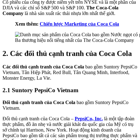
Cổ phiếu của công ty được niêm yết trên NYSE và là một phần của
DJIA và các chỉ số S&P 500 và S&P 100.
The Coca-Cola
Company
là nhà sản xuất rác thải nhựa lớn nhất thế giới.
Xem thêm:
Chiến lược Marketing của Coca Cola
Ba thương hiệu nổi tiếng nhất của The Coca-Cola Company
2. Các đối thủ cạnh tranh của Coca Cola
Các đối thủ cạnh tranh của Coca Cola
bao gồm Suntory PepsiCo
Vietnam, Tân Hiệp Phát, Red Bull, Tân Quang Minh, Interfood,
Monster Energy, La Vie.
2.1 Suntory PepsiCo Vietnam
Đối thủ cạnh tranh của Coca Cola
bao gồm Suntory PepsiCo
Vietnam.
Đối thủ cạnh tranh của Coca Cola –
PepsiCo, Inc.
là một tập đoàn
thực phẩm, đồ ăn nhẹ và nước giải khát đa quốc gia của Mỹ có trụ
sở chính tại Harrison, New York. Hoạt động kinh doanh của
PepsiCo bao gồm tất cả các sản phẩm trong thị trường thực phẩm và