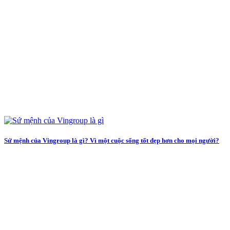
Sứ mệnh của Vingroup là gì? Vì một cuộc sống tốt đẹp hơn cho mọi người?