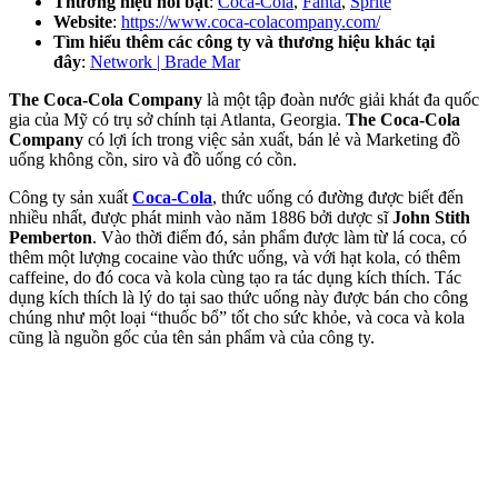
Thương hiệu nổi bật
:
Coca-Cola
,
Fanta
,
Sprite
Website
:
https://www.coca-colacompany.com/
Tìm hiểu thêm các công ty và thương hiệu khác tại
đây
:
Network | Brade Mar
The Coca-Cola Company
là một tập đoàn nước giải khát đa quốc
gia của Mỹ có trụ sở chính tại Atlanta, Georgia.
The Coca-Cola
Company
có lợi ích trong việc sản xuất, bán lẻ và Marketing đồ
uống không cồn, siro và đồ uống có cồn.
Công ty sản xuất
Coca-Cola
, thức uống có đường được biết đến
nhiều nhất, được phát minh vào năm 1886 bởi dược sĩ
John Stith
Pemberton
. Vào thời điểm đó, sản phẩm được làm từ lá coca, có
thêm một lượng cocaine vào thức uống, và với hạt kola, có thêm
caffeine, do đó coca và kola cùng tạo ra tác dụng kích thích. Tác
dụng kích thích là lý do tại sao thức uống này được bán cho công
chúng như một loại “thuốc bổ” tốt cho sức khỏe, và coca và kola
cũng là nguồn gốc của tên sản phẩm và của công ty.