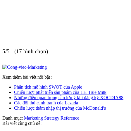
5/5 - (17 bình chọn)
Xem thêm bài viết nổi bật :
Phân tích mô hình SWOT của Apple
Chiến lược phát triển sản phẩm của TH True Milk
Những điều quan trọng cần lưu ý khi đăng ký XOCDIA88
Các đối thủ cạnh tranh của Lazada
Chiến lược thâm nhập thị trường của McDonald’s
Danh mục:
Marketing Strategy
Reference
Bài viết cùng chủ đề: