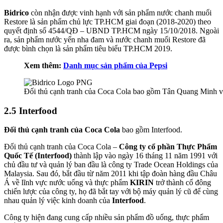
Bidrico
còn nhận được vinh hạnh với sản phẩm nước chanh muối
Restore là sản phẩm chủ lực TP.HCM giai đoạn (2018-2020) theo
quyết định số 4544/QĐ – UBND TP.HCM ngày 15/10/2018. Ngoài
ra, sản phẩm nước yến nha đam và nước chanh muối Restore đã
được bình chọn là sản phẩm tiêu biểu TP.HCM 2019.
Xem thêm:
Danh mục sản phẩm của Pepsi
Đối thủ cạnh tranh của Coca Cola bao gồm Tân Quang Minh vớ
2.5 Interfood
Đối thủ cạnh tranh của Coca Cola
bao gồm Interfood.
Đối thủ cạnh tranh của Coca Cola –
Công ty cổ phần Thực Phẩm
Quốc Tế (Interfood)
thành lập vào ngày 16 tháng 11 năm 1991 với
chủ đầu tư và quản lý ban đầu là công ty Trade Ocean Holdings của
Malaysia. Sau đó, bắt đầu từ năm 2011 khi tập đoàn hàng đầu Châu
Á về lĩnh vực nước uống và thực phẩm
KIRIN
trở thành cổ đông
chiến lược của công ty, họ đã bắt tay với bộ máy quản lý cũ để cùng
nhau quản lý việc kinh doanh của
Interfood
.
Công ty hiện đang cung cấp nhiều sản phẩm đồ uống, thực phẩm