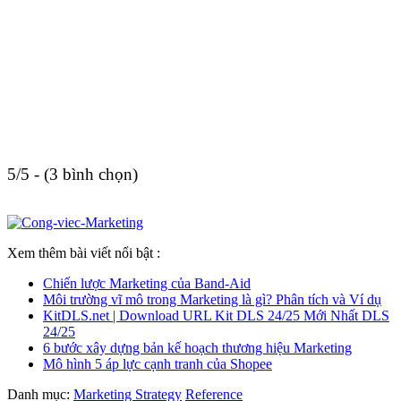
5/5 - (3 bình chọn)
Xem thêm bài viết nổi bật :
Chiến lược Marketing của Band-Aid
Môi trường vĩ mô trong Marketing là gì? Phân tích và Ví dụ
KitDLS.net | Download URL Kit DLS 24/25 Mới Nhất DLS
24/25
6 bước xây dựng bản kế hoạch thương hiệu Marketing
Mô hình 5 áp lực cạnh tranh của Shopee
Danh mục:
Marketing Strategy
Reference