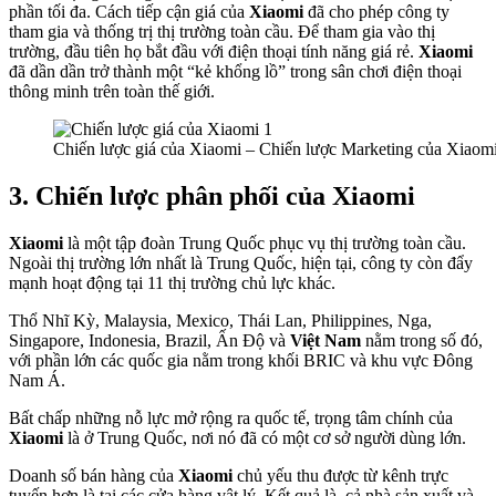
phần tối đa. Cách tiếp cận giá của
Xiaomi
đã cho phép công ty
tham gia và thống trị thị trường toàn cầu. Để tham gia vào thị
trường, đầu tiên họ bắt đầu với điện thoại tính năng giá rẻ.
Xiaomi
đã dần dần trở thành một “kẻ khổng lồ” trong sân chơi điện thoại
thông minh trên toàn thế giới.
Chiến lược giá của Xiaomi – Chiến lược Marketing của Xiaom
3. Chiến lược phân phối của Xiaomi
Xiaomi
là một tập đoàn Trung Quốc phục vụ thị trường toàn cầu.
Ngoài thị trường lớn nhất là Trung Quốc, hiện tại, công ty còn đẩy
mạnh hoạt động tại 11 thị trường chủ lực khác.
Thổ Nhĩ Kỳ, Malaysia, Mexico, Thái Lan, Philippines, Nga,
Singapore, Indonesia, Brazil, Ấn Độ và
Việt Nam
nằm trong số đó,
với phần lớn các quốc gia nằm trong khối BRIC và khu vực Đông
Nam Á.
Bất chấp những nỗ lực mở rộng ra quốc tế, trọng tâm chính của
Xiaomi
là ở Trung Quốc, nơi nó đã có một cơ sở người dùng lớn.
Doanh số bán hàng của
Xiaomi
chủ yếu thu được từ kênh trực
tuyến hơn là tại các cửa hàng vật lý. Kết quả là, cả nhà sản xuất và