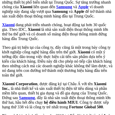
những thiết bị phổ biến nhất tại Trung Quốc. Sự tăng trưởng nhanh
chóng của
Xiaomi
liên quan đến
Samsung
và
Apple
vì doanh
nghiệp này đang sắp vượt qua
Samsung
và
Apple
để trở thành nhà
sản xuất điện thoại thông minh hàng đầu tại Trung Quốc.
Xiaomi
đang phát triển nhanh chóng, hoạt động tại hơn 30 quốc
gia. Theo IDC,
Xiaomi
là nhà sản xuất điện thoại thông minh lớn
thứ ba thế giới và có doanh số mảng điện thoại thông minh đứng
hàng đầu Trung Quốc.
Theo giá trị hiện tại của công ty, đây cũng là một trong bảy công ty
khởi nghiệp công nghệ hàng đầu trên thế giới.
Xiaomi
có một ý
tưởng độc đáo trong việc thực hiện cải tiến sản phẩm dựa trên ý
kiến của khách hàng. Điều này đã cho phép nó tiếp cận khách hàng
theo những cách mà các doanh nghiệp khác không thể làm được, và
nó đang trên con đường trở thành một thương hiệu hàng đầu trên
toàn thế giới.
Xiaomi Corporation
, được đăng ký tại Châu Á với tên
Xiaomi
Inc.
, là nhà thiết kế và sản xuất thiết bị điện tử tiêu dùng và phần
mềm liên quan, thiết bị gia dụng và đồ gia dụng của Trung Quốc.
Đứng sau
Samsung
, đây là nhà sản xuất điện thoại thông minh lớn
thứ hai, hầu hết đều chạy
hệ điều hành MIUI
. Công ty được xếp
hạng thứ 338 và là công ty trẻ nhất trong
Fortune Global 500
.