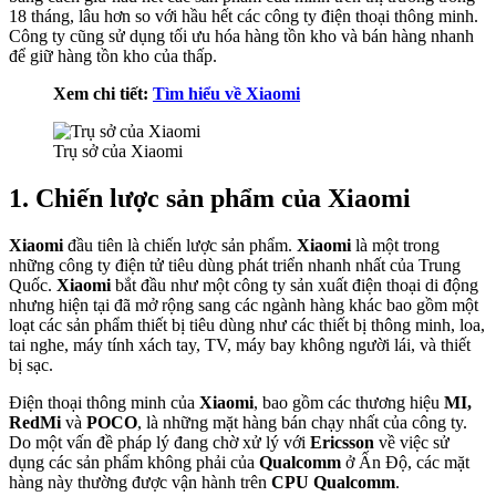
18 tháng, lâu hơn so với hầu hết các công ty điện thoại thông minh.
Công ty cũng sử dụng tối ưu hóa hàng tồn kho và bán hàng nhanh
để giữ hàng tồn kho của thấp.
Xem chi tiết:
Tìm hiểu về Xiaomi
Trụ sở của Xiaomi
1. Chiến lược sản phẩm của Xiaomi
Xiaomi
đầu tiên là chiến lược sản phẩm.
Xiaomi
là một trong
những công ty điện tử tiêu dùng phát triển nhanh nhất của Trung
Quốc.
Xiaomi
bắt đầu như một công ty sản xuất điện thoại di động
nhưng hiện tại đã mở rộng sang các ngành hàng khác bao gồm một
loạt các sản phẩm thiết bị tiêu dùng như các thiết bị thông minh, loa,
tai nghe, máy tính xách tay, TV, máy bay không người lái, và thiết
bị sạc.
Điện thoại thông minh của
Xiaomi
, bao gồm các thương hiệu
MI,
RedMi
và
POCO
, là những mặt hàng bán chạy nhất của công ty.
Do một vấn đề pháp lý đang chờ xử lý với
Ericsson
về việc sử
dụng các sản phẩm không phải của
Qualcomm
ở Ấn Độ, các mặt
hàng này thường được vận hành trên
CPU Qualcomm
.