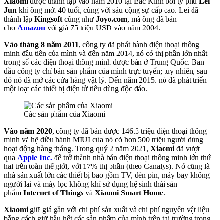
Xiaomi
được thành lập vào năm 2010 tại Bắc Kinh bởi tỷ phú
Lei
Jun
khi ông mới 40 tuổi, cùng với sáu cộng sự cấp cao. Lei đã
thành lập
Kingsoft
cũng như
Joyo.com
, mà ông đã bán
cho
Amazon
với giá 75 triệu USD vào năm 2004.
Vào tháng 8 năm 2011
, công ty đã phát hành điện thoại thông
minh đầu tiên của mình và đến năm 2014, nó có thị phần lớn nhất
trong số các điện thoại thông minh được bán ở Trung Quốc. Ban
đầu công ty chỉ bán sản phẩm của mình trực tuyến; tuy nhiên, sau
đó nó đã mở các cửa hàng vật lý. Đến năm 2015, nó đã phát triển
một loạt các thiết bị điện tử tiêu dùng
độc đáo.
Các sản phẩm của Xiaomi
Vào năm 2020
, công ty đã bán được 146.3 triệu điện thoại thông
minh và hệ điều hành MIUI của nó có hơn 500 triệu người dùng
hoạt động hàng tháng. Trong quý 2 năm 2021,
Xiaomi
đã vượt
qua
Apple Inc.
để trở thành nhà bán điện thoại thông minh lớn thứ
hai trên toàn thế giới, với 17% thị phần (theo Canalys). Nó cũng là
nhà sản xuất lớn các thiết bị bao gồm TV, đèn pin, máy bay không
người lái và máy lọc không khí sử dụng hệ sinh thái sản
phẩm
Internet of Things
và
Xiaomi Smart Home
.
Xiaomi
giữ giá gần với chi phí sản xuất và chi phí nguyên vật liệu
bằng cách giữ hầu hết các sản phẩm của mình trên thị trường trong