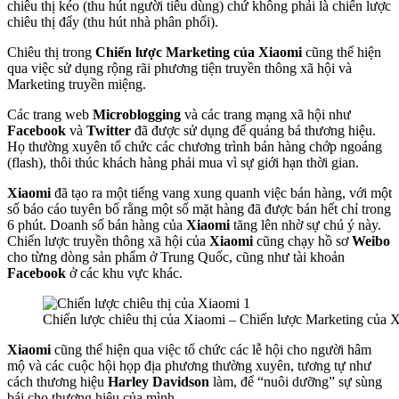
chiêu thị kéo (thu hút người tiêu dùng) chứ không phải là chiến lược
chiêu thị đẩy (thu hút nhà phân phối).
Chiêu thị trong
Chiến lược Marketing của Xiaomi
cũng thể hiện
qua việc sử dụng rộng rãi phương tiện truyền thông xã hội và
Marketing truyền miệng.
Các trang web
Microblogging
và các trang mạng xã hội như
Facebook
và
Twitter
đã được sử dụng để quảng bá thương hiệu.
Họ thường xuyên tổ chức các chương trình bán hàng chớp ngoáng
(flash), thôi thúc khách hàng phải mua vì sự giới hạn thời gian.
Xiaomi
đã tạo ra một tiếng vang xung quanh việc bán hàng, với một
số báo cáo tuyên bố rằng một số mặt hàng đã được bán hết chỉ trong
6 phút. Doanh số bán hàng của
Xiaomi
tăng lên nhờ sự chú ý này.
Chiến lược truyền thông xã hội của
Xiaomi
cũng chạy hồ sơ
Weibo
cho từng dòng sản phẩm ở Trung Quốc, cũng như tài khoản
Facebook
ở các khu vực khác.
Chiến lược chiêu thị của Xiaomi – Chiến lược Marketing của 
Xiaomi
cũng thể hiện qua việc tổ chức các lễ hội cho người hâm
mộ và các cuộc hội họp địa phương thường xuyên, tương tự như
cách thương hiệu
Harley Davidson
làm, để “nuôi dưỡng” sự sùng
bái cho thương hiệu của mình.