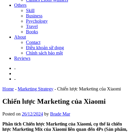
Others
Skill
Business
Psychology
Travel
Books
About
Contact
Điều khoản sử dụng
Chính sách bảo mật
Reviews
-
-
Home
-
Marketing Strategy
-
Chiến lược Marketing của Xiaomi
Chiến lược Marketing của Xiaomi
Posted on
26/12/2024
by
Brade Mar
Phân tích Chiến lược Marketing của Xiaomi, cụ thể là chiến
lược Marketing Mix của Xiaomi liên quan đến 4Ps (Sản phẩm,