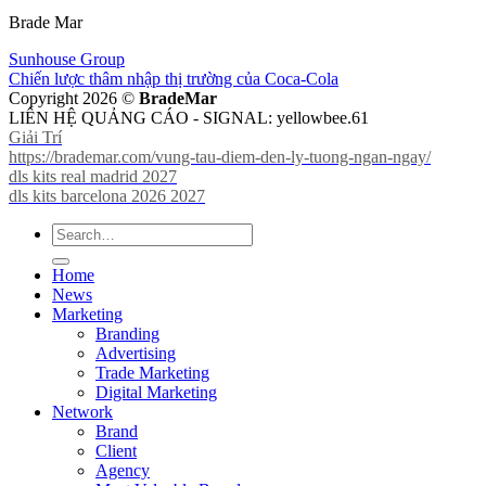
Brade Mar
Sunhouse Group
Chiến lược thâm nhập thị trường của Coca-Cola
Copyright 2026 ©
BradeMar
LIÊN HỆ QUẢNG CÁO - SIGNAL: yellowbee.61
Giải Trí
https://brademar.com/vung-tau-diem-den-ly-tuong-ngan-ngay/
dls kits real madrid 2027
dls kits barcelona 2026 2027
Home
News
Marketing
Branding
Advertising
Trade Marketing
Digital Marketing
Network
Brand
Client
Agency