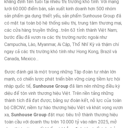
khẳng định tên tuổi tại nhiều thị trường khó tính. Với mạng
lưới 60.000 điểm bán, sản xuất kinh doanh hơn 500 nhóm
sản phẩm gia dụng thiết yếu, sản phẩm Sunhouse Group đã
có mặt tại toàn bộ hệ thống siêu thị, trung tâm thương mại,
các cửa hàng truyền thống…trên 63 tỉnh thành Việt Nam;
bước đầu đã vươn ra các thị trường nước ngoài như
Campuchia, Lào, Myanmar, Ai Cập, Thổ Nhĩ Kỳ và thậm chí
ngay cả các thị trường khó tính như Hong Kong, Brazil và
Canada, Mexico…
Được đánh giá là một trong những Tập đoàn tư nhân lớn
mạnh, có chiến lược phát triển bền vững cùng tiềm lực hội
nhập quốc tế,
Sunhouse Group
đã làm nên những điều kỳ
diệu để tôn vinh thương hiệu Việt. Trên nền tảng những
thành tích đã đạt được; bằng sự đoàn kết, nỗ lực của toàn
bộ CBCNV; niềm tự hào thương hiệu Việt và khát vọng vươn
xa,
Sunhouse Group
đặt mục tiêu trở thành thương hiệu
toàn cầu với doanh thu trên 10.000 tỷ vào năm 2025, mở