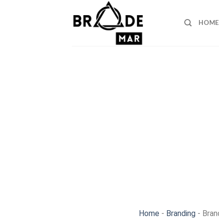
Skip
to
HOME
content
Home
-
Branding
-
Bran