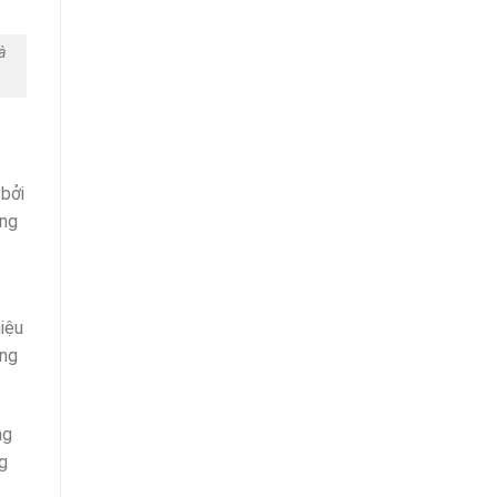
à
bởi
ng
iệu
ừng
ng
g