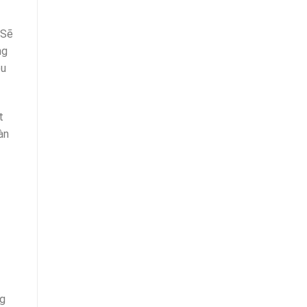
 Sẽ
ng
ệu
t
àn