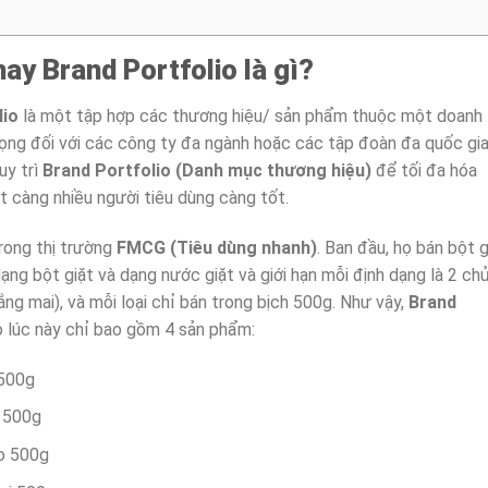
ay Brand Portfolio là gì?
lio
là một tập hợp các thương hiệu/ sản phẩm thuộc một doanh
rọng đối với các công ty đa ngành hoặc các tập đoàn đa quốc gia
uy trì
Brand Portfolio (Danh mục thương hiệu)
để tối đa hóa
t càng nhiều người tiêu dùng càng tốt.
rong thị trường
FMCG (Tiêu dùng nhanh)
. Ban đầu, họ bán bột g
ạng bột giặt và dạng nước giặt và giới hạn mỗi định dạng là 2 ch
g mai), và mỗi loại chỉ bán trong bịch 500g. Như vậy,
Brand
 lúc này chỉ bao gồm 4 sản phẩm:
 500g
i 500g
o 500g