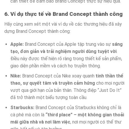
cần thiết để đảm bảo Brand Concept thực sự hiệu quả.
6. Ví dụ thực tế về Brand Concept thành công
Hãy cùng xem xét một vài ví dụ về các thương hiệu đã xây
dựng Brand Concept thành công:
Apple:
Brand Concept của Apple tập trung vào sự
sáng
tạo, đơn giản và trải nghiệm người dùng tuyệt vời
.
Điều này được thể hiện rõ ràng trong thiết kế sản phẩm,
giao diện phần mềm và cách họ truyền thông.
Nike:
Brand Concept của Nike xoay quanh
tinh thần thể
thao, sự quyết tâm và truyền cảm hứng
cho mọi người
vượt qua giới hạn của bản thân. Thông điệp “Just Do It”
đã trở thành một biểu tượng toàn cầu.
Starbucks:
Brand Concept của Starbucks không chỉ là
cà phê mà còn là
“third place” – một không gian thoải
mái giữa nhà và nơi làm việc
, nơi mọi người có thể thư