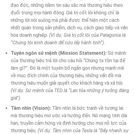
đạo đức, những niềm tin sâu sắc mà thương hiệu theo
đuổi trong mọi hành động. Giá trị cốt lõi không chỉ là
những lời nói suông mà phải được thể hiện một cách
nhất quán trong sản phẩm, dịch vụ, cách giao tiếp và văn
hóa doanh nghiệp.
(Ví dụ: Giá trị cốt lõi của Patagonia là
“Chúng tôi kinh doanh để cứu lấy hành tinh”).
Tuyên ngôn sứ mệnh (Mission Statement):
Sứ mệnh
của thương hiệu trả lời cho câu hỏi “Chúng ta tồn tại để
làm gì?”. Đó là một tuyên bố ngắn gọn nhưng mạnh mẽ
về mục đích chính của thương hiệu, những vấn đề mà
thương hiệu muốn giải quyết cho khách hàng và xã hội.
(Ví dụ: Sứ mệnh của TED là “Lan tỏa những ý tưởng đáng
giá”).
Tầm nhìn (Vision):
Tầm nhìn là bức tranh về tương lai
mà thương hiệu mơ ước và hướng đến. Nó mang tính dài
hạn, truyền cảm hứng và định hướng cho mọi nỗ lực của
thương hiệu.
(Ví dụ: Tầm nhìn của Tesla là “Đẩy nhanh sự