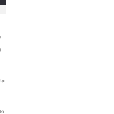
u
).
tại
yền