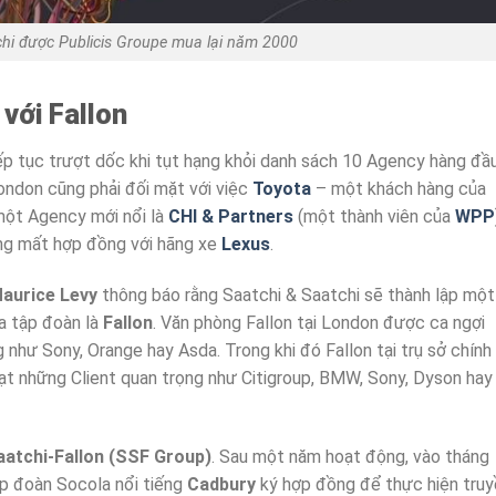
chi được Publicis Groupe mua lại năm 2000
 với Fallon
p tục trượt dốc khi tụt hạng khỏi danh sách 10 Agency hàng đầ
ondon cũng phải đối mặt với việc
Toyota
– một khách hàng của
một Agency mới nổi là
CHI & Partners
(một thành viên của
WPP
g mất hợp đồng với hãng xe
Lexus
.
aurice Levy
thông báo rằng Saatchi & Saatchi sẽ thành lập một
a tập đoàn là
Fallon
. Văn phòng Fallon tại London được ca ngợi
 như Sony, Orange hay Asda. Trong khi đó Fallon tại trụ sở chính 
loạt những Client quan trọng như Citigroup, BMW, Sony, Dyson hay
aatchi-Fallon (SSF Group)
. Sau một năm hoạt động, vào tháng
p đoàn Socola nổi tiếng
Cadbury
ký hợp đồng để thực hiện tru