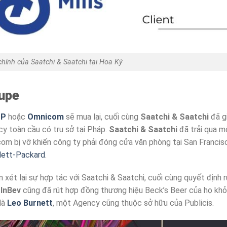
chính của Saatchi & Saatchi tại Hoa Kỳ
oupe
P
hoặc
Omnicom
sẽ mua lại, cuối cùng
Saatchi & Saatchi
đã g
y toàn cầu có trụ sở tại Pháp.
Saatchi & Saatchi
đã trải qua m
com bị vỡ khiến công ty phải đóng cửa văn phòng tại San Francis
ett-Packard
.
xét lại sự hợp tác với Saatchi & Saatchi, cuối cùng quyết định r
a
InBev
cũng đã rút hợp đồng thương hiệu Beck’s Beer của họ khỏ
là
Leo Burnett
, một Agency cũng thuộc sở hữu của Publicis.