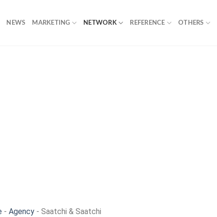
NEWS
MARKETING
NETWORK
REFERENCE
OTHERS
e
-
Agency
-
Saatchi & Saatchi