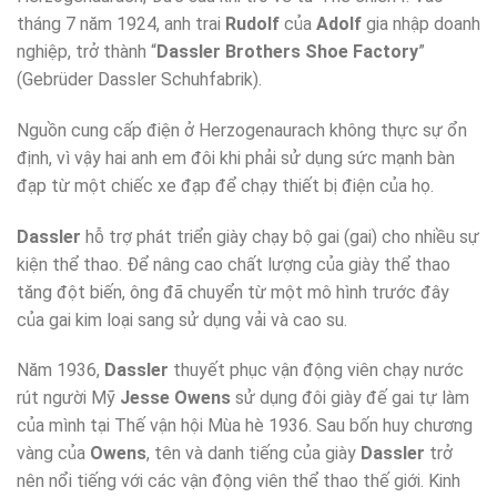
tháng 7 năm 1924, anh trai
Rudolf
của
Adolf
gia nhập doanh
nghiệp, trở thành “
Dassler Brothers Shoe Factory
”
(Gebrüder Dassler Schuhfabrik).
Nguồn cung cấp điện ở Herzogenaurach không thực sự ổn
định, vì vậy hai anh em đôi khi phải sử dụng sức mạnh bàn
đạp từ một chiếc xe đạp để chạy thiết bị điện của họ.
Dassler
hỗ trợ phát triển giày chạy bộ gai (gai) cho nhiều sự
kiện thể thao. Để nâng cao chất lượng của giày thể thao
tăng đột biến, ông đã chuyển từ một mô hình trước đây
của gai kim loại sang sử dụng vải và cao su.
Năm 1936,
Dassler
thuyết phục vận động viên chạy nước
rút người Mỹ
Jesse Owens
sử dụng đôi giày đế gai tự làm
của mình tại Thế vận hội Mùa hè 1936. Sau bốn huy chương
vàng của
Owens
, tên và danh tiếng của giày
Dassler
trở
nên nổi tiếng với các vận động viên thể thao thế giới. Kinh