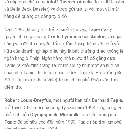
và gặp con cháu của
Adolf Dassler
(Amelia Randall Dassler
và Bella Beck Dassler) và được gửi trở lại với một vài mặt
hàng để quảng bá công ty ở đó.
Năm 1992, không thể trả lãi suất cho vay,
Tapie
đã ủy
quyền cho ngân hàng
Crédit Lyonnais
bán
Adidas
, và ngân
hàng sau đó đã chuyển đổi nợ tồn đọng thành vốn chủ sở
hữu của doanh nghiệp, điều này là bất thường theo thông lệ
ngân hàng ở Pháp. Ngân hàng nhà nước đã cố gắng đưa
Tapie ra khỏi tình trạng tài chính tồi tệ như một ân huệ cá
nhân cho Tapie, được báo cáo, bởi vì Tapie là Bộ trưởng Bộ
Đô thị (ministre de la Ville) trong chính phủ Pháp vào thời
điểm đó.
Robert Louis-Dreyfus
, một người bạn của
Bernard Tapie
,
trở thành CEO mới của công ty vào năm 1994. Ông cũng là
chủ tịch của
Olympique de Marseille
, một đội bóng mà
Tapie
đã sở hữu cho đến năm 1993. Tapie nộp đơn xin phá