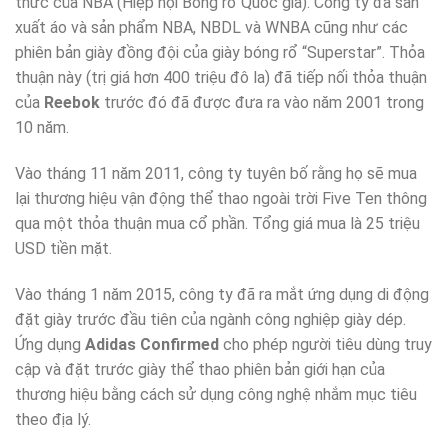
thức của NBA (Hiệp hội Bóng rổ Quốc gia). Công ty đã sản
xuất áo và sản phẩm NBA, NBDL và WNBA cũng như các
phiên bản giày đồng đội của giày bóng rổ “Superstar”. Thỏa
thuận này (trị giá hơn 400 triệu đô la) đã tiếp nối thỏa thuận
của
Reebok
trước đó đã được đưa ra vào năm 2001 trong
10 năm.
Vào tháng 11 năm 2011, công ty tuyên bố rằng họ sẽ mua
lại thương hiệu vận động thể thao ngoài trời Five Ten thông
qua một thỏa thuận mua cổ phần. Tổng giá mua là 25 triệu
USD tiền mặt.
Vào tháng 1 năm 2015, công ty đã ra mắt ứng dụng di động
đặt giày trước đầu tiên của ngành công nghiệp giày dép.
Ứng dụng
Adidas Confirmed
cho phép người tiêu dùng truy
cập và đặt trước giày thể thao phiên bản giới hạn của
thương hiệu bằng cách sử dụng công nghệ nhắm mục tiêu
theo địa lý.