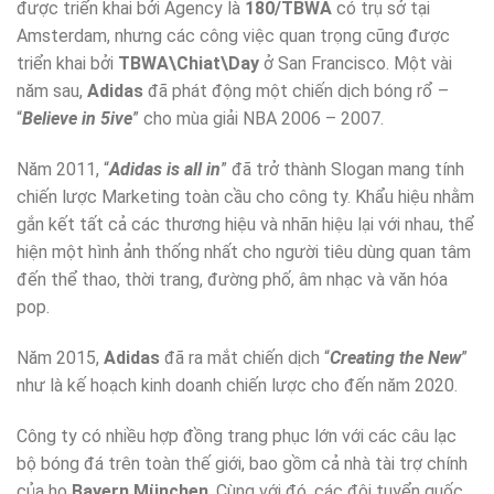
được triển khai bởi Agency là
180/TBWA
có trụ sở tại
Amsterdam, nhưng các công việc quan trọng cũng được
triển khai bởi
TBWA\Chiat\Day
ở San Francisco. Một vài
năm sau,
Adidas
đã phát động một chiến dịch bóng rổ –
“
Believe in 5ive
” cho mùa giải NBA 2006 – 2007.
Năm 2011, “
Adidas is all in
” đã trở thành Slogan mang tính
chiến lược Marketing toàn cầu cho công ty. Khẩu hiệu nhằm
gắn kết tất cả các thương hiệu và nhãn hiệu lại với nhau, thể
hiện một hình ảnh thống nhất cho người tiêu dùng quan tâm
đến thể thao, thời trang, đường phố, âm nhạc và văn hóa
pop.
Năm 2015,
Adidas
đã ra mắt chiến dịch “
Creating the New
”
như là kế hoạch kinh doanh chiến lược cho đến năm 2020.
Công ty có nhiều hợp đồng trang phục lớn với các câu lạc
bộ bóng đá trên toàn thế giới, bao gồm cả nhà tài trợ chính
của họ
Bayern München
. Cùng với đó, các đội tuyển quốc