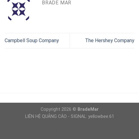
BRADE MAR
Campbell Soup Company
The Hershey Company
Copyright 2026 ©
BradeMar
LIÊN HỆ QUẢNG CÁO - SIGNAL: yellowbee.61
Giải Trí
https://brademar.com/vung-tau-diem-den-ly-tuong-ngan-ngay/
dls kits real madrid 2027