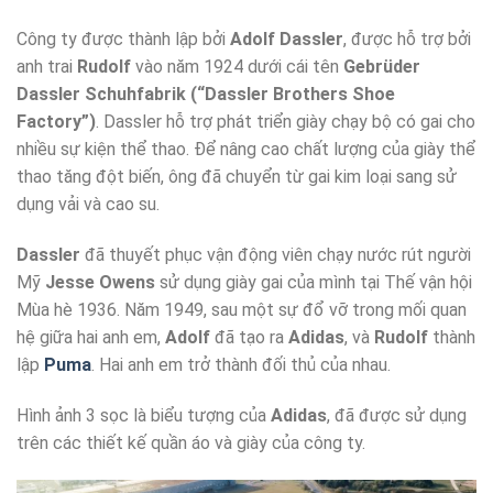
Công ty được thành lập bởi
Adolf Dassler
, được hỗ trợ bởi
anh trai
Rudolf
vào năm 1924 dưới cái tên
Gebrüder
Dassler Schuhfabrik (“Dassler Brothers Shoe
Factory”)
. Dassler hỗ trợ phát triển giày chạy bộ có gai cho
nhiều sự kiện thể thao. Để nâng cao chất lượng của giày thể
thao tăng đột biến, ông đã chuyển từ gai kim loại sang sử
dụng vải và cao su.
Dassler
đã thuyết phục vận động viên chạy nước rút người
Mỹ
Jesse Owens
sử dụng giày gai của mình tại Thế vận hội
Mùa hè 1936. Năm 1949, sau một sự đổ vỡ trong mối quan
hệ giữa hai anh em,
Adolf
đã tạo ra
Adidas
, và
Rudolf
thành
lập
Puma
. Hai anh em trở thành đối thủ của nhau.
Hình ảnh 3 sọc là biểu tượng của
Adidas
, đã được sử dụng
trên các thiết kế quần áo và giày của công ty.