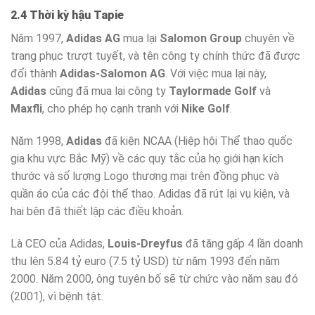
2.4 Thời kỳ hậu Tapie
Năm 1997,
Adidas AG
mua lại
Salomon Group
chuyên về
trang phục trượt tuyết, và tên công ty chính thức đã được
đổi thành
Adidas-Salomon AG
. Với việc mua lại này,
Adidas
cũng đã mua lại công ty
Taylormade Golf
và
Maxfli
, cho phép họ cạnh tranh với
Nike Golf
.
Năm 1998,
Adidas
đã kiện NCAA (Hiệp hội Thể thao quốc
gia khu vực Bắc Mỹ) về các quy tắc của họ giới hạn kích
thước và số lượng Logo thương mại trên đồng phục và
quần áo của các đội thể thao. Adidas đã rút lại vụ kiện, và
hai bên đã thiết lập các điều khoản.
Là CEO của Adidas,
Louis-Dreyfus
đã tăng gấp 4 lần doanh
thu lên 5.84 tỷ euro (7.5 tỷ USD) từ năm 1993 đến năm
2000. Năm 2000, ông tuyên bố sẽ từ chức vào năm sau đó
(2001), vì bệnh tật.