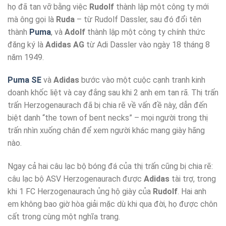
họ đã tan vỡ bằng việc
Rudolf
thành lập một công ty mới
mà ông gọi là
Ruda
– từ Rudolf Dassler, sau đó đổi tên
thành
Puma
, và
Adolf
thành lập một công ty chính thức
đăng ký là
Adidas AG
từ Adi Dassler vào ngày 18 tháng 8
năm 1949.
Puma SE
và
Adidas
bước vào một cuộc cạnh tranh kinh
doanh khốc liệt và cay đắng sau khi 2 anh em tan rã. Thị trấn
trấn Herzogenaurach đã bị chia rẽ về vấn đề này, dẫn đến
biệt danh “the town of bent necks” – mọi người trong thị
trấn nhìn xuống chân để xem người khác mang giày hãng
nào.
Ngay cả hai câu lạc bộ bóng đá của thị trấn cũng bị chia rẽ:
câu lạc bộ ASV Herzogenaurach được
Adidas
tài trợ, trong
khi 1 FC Herzogenaurach ủng hộ giày của
Rudolf
. Hai anh
em không bao giờ hòa giải mặc dù khi qua đời, họ được chôn
cất trong cùng một nghĩa trang.