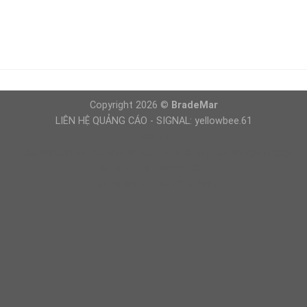
Copyright 2026 ©
BradeMar
LIÊN HỆ QUẢNG CÁO - SIGNAL: yellowbee.61
Giải Trí
https://brademar.com/vung-tau-diem-den-ly-tuong-ngan-ngay/
dls kits real madrid 2027
dls kits barcelona 2026 2027