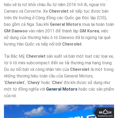
hiệu sẽ bị rút khỏi châu Âu từ năm 2016 trở đi, ngoại trừ
Camaro và Corvette. Xe
Chevrolet
sẽ tiếp tục được bán
trên thị trường ở Cộng đồng các Quốc gia Độc lập (CIS),
bao gồm cả Nga. Sau khi
General Motors
mua lại hoàn toàn
GM Daewoo
vào năm 2011 để thành lập
GM Korea
, việc
sử dụng của thương hiệu ô tô Daewoo đã bị ngừng tại quê
hương Hàn Quốc và tiếp nối bởi
Chevrolet
.
Tại Bắc Mỹ,
Chevrolet
sản xuất và bán một loạt các loại xe,
từ ô tô mini subcompact đến xe tải thương mại hạng trung.
Do sự nổi bật và công nhận tên của
Chevrolet
là một trong
những thương hiệu toàn cầu của General Motors,
‘
Chevrolet
‘, ‘
Chevy
‘ hoặc ‘
Chev
‘ đôi khi được sử dụng như
một từ đồng nghĩa với
General Motors
hoặc các sản phẩm
của nó.