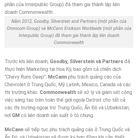
Năm 2012, Goodby, Silverstein and Partners (một phần của
Omnicom Group) và McCann Erickson Worldwide (một phần của
Interpublic Group) đã tham gia thành lập liên doanh
Commonwealth
Trước khi liên doanh,
Goodby, Silverstein và Partners
đã
thực hiện Marketing tại Hoa Kỳ, bao gồm cả chiến dịch
“Chevy Runs Deep”;
McCann
phụ trách quảng cáo của
Chevrolet ở Trung Quốc, Mỹ Latinh, Mexico, Canada và các
thị trường khác.
Commonwealth
sẽ xử lý và giám sát công
việc sáng tạo trên toàn thế giới ngoài Detroit cho tất cả
các thị trường ngoại trừ Trung Quốc, Ấn Độ và Uzbekistan,
nơi
GM
có liên doanh sản xuất ô tô chung.
McCann
sẽ tiếp tục phụ trách quảng cáo ở Trung Quốc và
Ấn Độ, và Uzbekistan sẽ được ký hợp đồng khi cần thiết.