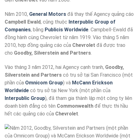
Năm 2010,
General Motors
đã thay thế Agency quảng cáo
Campbell Ewald
, cũng thuộc
Interpublic Group of
Companies
, bằng
Publicis Worldwide
. Campbell-Ewald đã
đồng hành cùng Chevrolet từ năm 1919. Vào tháng 5 năm
2010, hợp đồng quảng cáo của
Chevrolet
đã được trao
cho
Goodby, Silverstein and Partners
.
Vào tháng 3 năm 2012, hai Agency cạnh tranh,
Goodby,
Silverstein and Partners
có trụ sở tại San Francisco (một
phần của
Omnicom Group
) và
McCann Erickson
Worldwide
có trụ sở tại New York (một phần của
Interpublic Group
), đã tham gia thành lập một công ty liên
doanh bình đẳng có tên
Commonwealth
để thực thi hầu
hết các quảng cáo của
Chevrolet
.