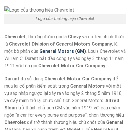
Logo của thương hiệu Chevrolet
Chevrolet
, thường được gọi là
Chevy
và có tên chính thức
là
Chevrolet Division of General Motors Company
, là
một bộ phận của
General Motors (GM)
. Louis Chevrolet và
William C. Durant bắt đầu công ty vào ngày 3 tháng 11 năm
1911 với tên gọi
Chevrolet Motor Car Company
.
Durant
đã sử dụng
Chevrolet Motor Car Company
để
mua lại cổ phần kiểm soát trong
General Motors
với một
vụ sáp nhập ngược lại xảy ra vào ngày 2 tháng 5 năm 1918,
và đẩy mình trở lại chức chủ tịch General Motors.
Alfred
Sloan
trở thành chủ tịch GM vào năm 1919, với câu châm
ngôn “a car for every purse and purpose”, chọn thương hiệu
Chevrolet
để trở thành thương hiệu chủ chốt của
General
Motors
, bán xe cạnh tranh với
Model T
của
Henry Ford