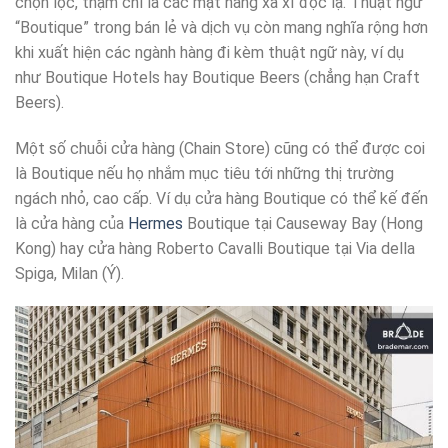
chọn lọc, thậm chí là các mặt hàng xa xỉ độc lạ. Thuật ngữ
“Boutique” trong bán lẻ và dịch vụ còn mang nghĩa rộng hơn
khi xuất hiện các ngành hàng đi kèm thuật ngữ này, ví dụ
như Boutique Hotels hay Boutique Beers (chẳng hạn Craft
Beers).
Một số chuỗi cửa hàng (Chain Store) cũng có thể được coi
là Boutique nếu họ nhắm mục tiêu tới những thị trường
ngách nhỏ, cao cấp. Ví dụ cửa hàng Boutique có thể kế đến
là cửa hàng của
Hermes
Boutique tại Causeway Bay (Hong
Kong) hay cửa hàng Roberto Cavalli Boutique tại Via della
Spiga, Milan (Ý).