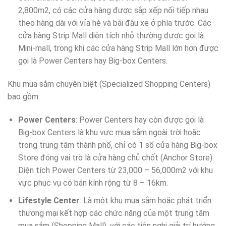
2,800m2, có các cửa hàng được sắp xếp nối tiếp nhau
theo hàng dài với vỉa hè và bãi đậu xe ở phía trước. Các
cửa hàng Strip Mall diện tích nhỏ thường được gọi là
Mini-mall, trong khi các cửa hàng Strip Mall lớn hơn được
gọi là Power Centers hay Big-box Centers.
Khu mua sắm chuyên biệt (Specialized Shopping Centers)
bao gồm:
Power Centers
: Power Centers hay còn được gọi là
Big-box Centers là khu vực mua sắm ngoài trời hoặc
trong trung tâm thành phố, chỉ có 1 số cửa hàng Big-box
Store đóng vai trò là cửa hàng chủ chốt (Anchor Store).
Diện tích Power Centers từ 23,000 – 56,000m2 với khu
vực phục vụ có bán kính rộng từ 8 – 16km.
Lifestyle Center
: Là một khu mua sắm hoặc phát triển
thương mại kết hợp các chức năng của một trung tâm
mua sắm (Shopping Mall), với các tiện nghi giải trí hướng