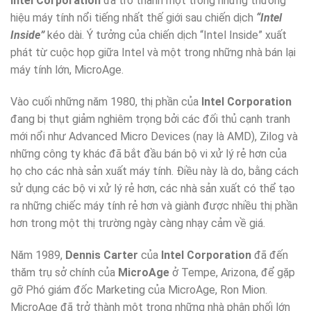
Intel Corporation
đã trở thành một trong những thương
hiệu máy tính nổi tiếng nhất thế giới sau chiến dịch
“Intel
Inside”
kéo dài. Ý tưởng của chiến dịch “Intel Inside” xuất
phát từ cuộc họp giữa Intel và một trong những nhà bán lại
máy tính lớn, MicroAge.
Vào cuối những năm 1980, thị phần của
Intel Corporation
đang bị thụt giảm nghiêm trọng bởi các đối thủ cạnh tranh
mới nổi như Advanced Micro Devices (nay là AMD), Zilog và
những công ty khác đã bắt đầu bán bộ vi xử lý rẻ hơn của
họ cho các nhà sản xuất máy tính. Điều này là do, bằng cách
sử dụng các bộ vi xử lý rẻ hơn, các nhà sản xuất có thể tạo
ra những chiếc máy tính rẻ hơn và giành được nhiều thị phần
hơn trong một thị trường ngày càng nhạy cảm về giá.
Năm 1989,
Dennis Carter
của
Intel Corporation
đã đến
thăm trụ sở chính của
MicroAge
ở Tempe, Arizona, để gặp
gỡ Phó giám đốc Marketing của MicroAge, Ron Mion.
MicroAge đã trở thành một trong những nhà phân phối lớn