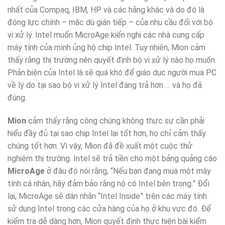
nhất của Compaq, IBM, HP và các hãng khác và do đó là
động lực chính – mặc dù gián tiếp – của nhu cầu đối với bộ
vi xử lý. Intel muốn MicroAge kiến ​​nghị các nhà cung cấp
máy tính của mình ủng hộ chip Intel. Tuy nhiên, Mion cảm
thấy rằng thị trường nên quyết định bộ vi xử lý nào họ muốn.
Phản biện của Intel là sẽ quá khó để giáo dục người mua PC
về lý do tại sao bộ vi xử lý Intel đáng trả hơn … và họ đã
đúng.
Mion
cảm thấy rằng công chúng không thực sự cần phải
hiểu đầy đủ tại sao chip Intel lại tốt hơn, họ chỉ cảm thấy
chúng tốt hơn. Vì vậy, Mion đã đề xuất một cuộc thử
nghiệm thị trường. Intel sẽ trả tiền cho một bảng quảng cáo
MicroAge
ở đâu đó nói rằng, “Nếu bạn đang mua một máy
tính cá nhân, hãy đảm bảo rằng nó có Intel bên trong.” Đổi
lại, MicroAge sẽ dán nhãn “Intel Inside” trên các máy tính
sử dụng Intel trong các cửa hàng của họ ở khu vực đó. Để
kiểm tra dễ dàng hơn, Mion quyết định thực hiện bài kiểm