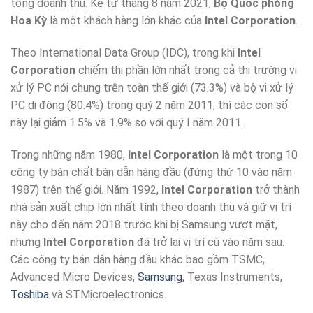
tổng doanh thu. Kể từ tháng 8 năm 2021,
Bộ Quốc phòng
Hoa Kỳ
là một khách hàng lớn khác của
Intel Corporation
.
Theo International Data Group (IDC), trong khi
Intel
Corporation
chiếm thị phần lớn nhất trong cả thị trường vi
xử lý PC nói chung trên toàn thế giới (73.3%) và bộ vi xử lý
PC di động (80.4%) trong quý 2 năm 2011, thì các con số
này lại giảm 1.5% và 1.9% so với quý I năm 2011.
Trong những năm 1980,
Intel Corporation
là một trong 10
công ty bán chất bán dẫn hàng đầu (đứng thứ 10 vào năm
1987) trên thế giới. Năm 1992,
Intel Corporation
trở thành
nhà sản xuất chip lớn nhất tính theo doanh thu và giữ vị trí
này cho đến năm 2018 trước khi bị Samsung vượt mặt,
nhưng
Intel Corporation
đã trở lại vị trí cũ vào năm sau.
Các công ty bán dẫn hàng đầu khác bao gồm TSMC,
Advanced Micro Devices,
Samsung
, Texas Instruments,
Toshiba
và STMicroelectronics.