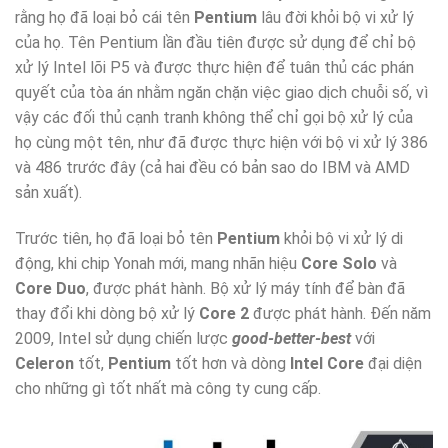
rằng họ đã loại bỏ cái tên
Pentium
lâu đời khỏi bộ vi xử lý
của họ. Tên Pentium lần đầu tiên được sử dụng để chỉ bộ
xử lý Intel lõi P5 và được thực hiện để tuân thủ các phán
quyết của tòa án nhằm ngăn chặn việc giao dịch chuỗi số, vì
vậy các đối thủ cạnh tranh không thể chỉ gọi bộ xử lý của
họ cùng một tên, như đã được thực hiện với bộ vi xử lý 386
và 486 trước đây (cả hai đều có bản sao do IBM và AMD
sản xuất).
Trước tiên, họ đã loại bỏ tên
Pentium
khỏi bộ vi xử lý di
động, khi chip Yonah mới, mang nhãn hiệu
Core Solo
và
Core Duo
, được phát hành. Bộ xử lý máy tính để bàn đã
thay đổi khi dòng bộ xử lý
Core 2
được phát hành. Đến năm
2009, Intel sử dụng chiến lược
good-better-best
với
Celeron
tốt,
Pentium
tốt hơn và dòng
Intel Core
đại diện
cho những gì tốt nhất mà công ty cung cấp.