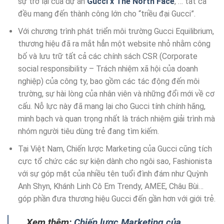
sự trở lại của dự án
Gucci x The North Face
, … tất cả
đều mang đến thành công lớn cho “triều đại Gucci”.
Với chương trình phát triển môi trường Gucci Equilibrium,
thương hiệu đã ra mắt hẳn một website nhỏ nhằm công
bố và lưu trữ tất cả các chính sách CSR (Corporate
social responsibility – Trách nhiệm xã hội của doanh
nghiệp) của công ty, bao gồm các tác động đến môi
trường, sự hài lòng của nhân viên và những đổi mới về cơ
cấu. Nỗ lực này đã mang lại cho Gucci tính chính hãng,
minh bạch và quan trọng nhất là trách nhiệm giải trình mà
nhóm người tiêu dùng trẻ đang tìm kiếm.
Tại Việt Nam, Chiến lược Marketing của Gucci cũng tích
cực tổ chức các sự kiện dành cho ngôi sao, Fashionista
với sự góp mặt của nhiều tên tuổi đình đám như Quỳnh
Anh Shyn, Khánh Linh Cô Em Trendy, AMEE, Châu Bùi…
góp phần đưa thương hiệu Gucci đến gần hơn với giới trẻ.
Xem thêm:
Chiến lược Marketing của