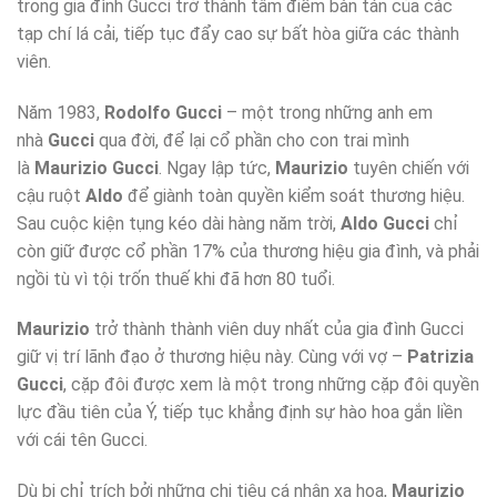
trong gia đình Gucci trở thành tâm điểm bàn tán của các
tạp chí lá cải, tiếp tục đẩy cao sự bất hòa giữa các thành
viên.
Năm 1983,
Rodolfo Gucci
– một trong những anh em
nhà
Gucci
qua đời, để lại cổ phần cho con trai mình
là
Maurizio Gucci
. Ngay lập tức,
Maurizio
tuyên chiến với
cậu ruột
Aldo
để giành toàn quyền kiểm soát thương hiệu.
Sau cuộc kiện tụng kéo dài hàng năm trời,
Aldo Gucci
chỉ
còn giữ được cổ phần 17% của thương hiệu gia đình, và phải
ngồi tù vì tội trốn thuế khi đã hơn 80 tuổi.
Maurizio
trở thành thành viên duy nhất của gia đình Gucci
giữ vị trí lãnh đạo ở thương hiệu này. Cùng với vợ –
Patrizia
Gucci
, cặp đôi được xem là một trong những cặp đôi quyền
lực đầu tiên của Ý, tiếp tục khẳng định sự hào hoa gắn liền
với cái tên Gucci.
Dù bị chỉ trích bởi những chi tiêu cá nhân xa hoa,
Maurizio