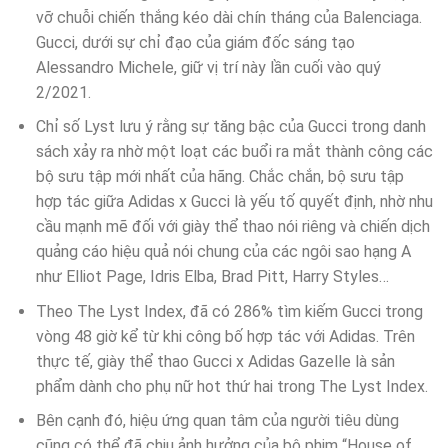
vỡ chuỗi chiến thắng kéo dài chín tháng của Balenciaga.
Gucci, dưới sự chỉ đạo của giám đốc sáng tạo
Alessandro Michele, giữ vị trí này lần cuối vào quý
2/2021.
Chỉ số Lyst lưu ý rằng sự tăng bậc của Gucci trong danh
sách xảy ra nhờ một loạt các buổi ra mắt thành công các
bộ sưu tập mới nhất của hãng. Chắc chắn, bộ sưu tập
hợp tác giữa Adidas x Gucci là yếu tố quyết định, nhờ nhu
cầu mạnh mẽ đối với giày thể thao nói riêng và chiến dịch
quảng cáo hiệu quả nói chung của các ngôi sao hạng A
như Elliot Page, Idris Elba, Brad Pitt, Harry Styles…
Theo The Lyst Index, đã có 286% tìm kiếm Gucci trong
vòng 48 giờ kể từ khi công bố hợp tác với Adidas. Trên
thực tế, giày thể thao Gucci x Adidas Gazelle là sản
phẩm dành cho phụ nữ hot thứ hai trong The Lyst Index.
Bên cạnh đó, hiệu ứng quan tâm của người tiêu dùng
cũng có thể đã chịu ảnh hưởng của bộ phim “House of