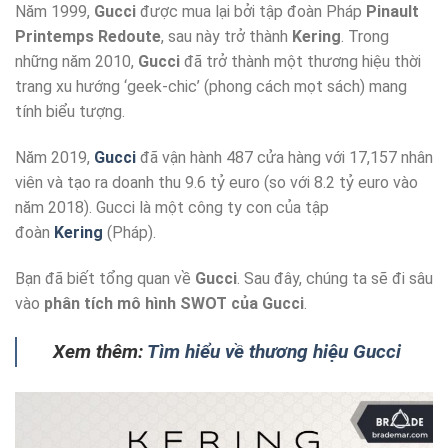
Năm 1999,
Gucci
được mua lại bởi tập đoàn Pháp
Pinault
Printemps Redoute
, sau này trở thành
Kering
. Trong
những năm 2010,
Gucci
đã trở thành một thương hiệu thời
trang xu hướng ‘geek-chic’ (phong cách mọt sách) mang
tính biểu tượng.
Năm 2019,
Gucci
đã vận hành 487 cửa hàng với 17,157 nhân
viên và tạo ra doanh thu 9.6 tỷ euro (so với 8.2 tỷ euro vào
năm 2018). Gucci là một công ty con của tập
đoàn
Kering
(Pháp).
Bạn đã biết tổng quan về
Gucci
. Sau đây, chúng ta sẽ đi sâu
vào
phân tích mô hình SWOT của Gucci
.
Xem thêm:
Tìm hiểu về thương hiệu Gucci