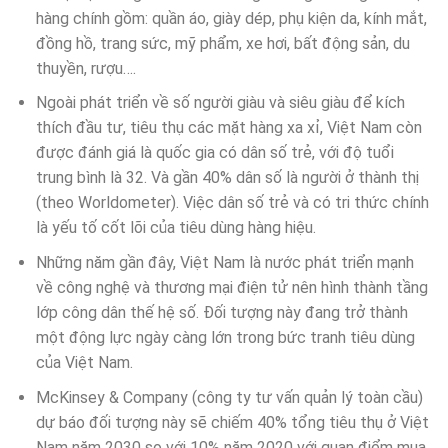
hàng chính gồm: quần áo, giày dép, phụ kiện da, kính mắt,
đồng hồ, trang sức, mỹ phẩm, xe hơi, bất động sản, du
thuyền, rượu….
Ngoài phát triển về số người giàu và siêu giàu để kích
thích đầu tư, tiêu thụ các mặt hàng xa xỉ, Việt Nam còn
được đánh giá là quốc gia có dân số trẻ, với độ tuổi
trung bình là 32. Và gần 40% dân số là người ở thành thị
(theo Worldometer). Việc dân số trẻ và có tri thức chính
là yếu tố cốt lõi của tiêu dùng hàng hiệu.
Những năm gần đây, Việt Nam là nước phát triển mạnh
về công nghệ và thương mại điện tử nên hình thành tầng
lớp công dân thế hệ số. Đối tượng này đang trở thành
một động lực ngày càng lớn trong bức tranh tiêu dùng
của Việt Nam.
McKinsey & Company (công ty tư vấn quản lý toàn cầu)
dự báo đối tượng này sẽ chiếm 40% tổng tiêu thụ ở Việt
Nam năm 2030 so với 10% năm 2020 với quan điểm mua