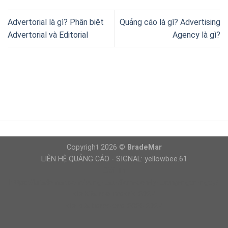
Advertorial là gì? Phân biệt
Quảng cáo là gì? Advertising
Advertorial và Editorial
Agency là gì?
Copyright 2026 ©
BradeMar
LIÊN HỆ QUẢNG CÁO - SIGNAL: yellowbee.61
Giải Trí
https://brademar.com/vung-tau-diem-den-ly-tuong-ngan-ngay/
dls kits real madrid 2027
dls kits barcelona 2026 2027