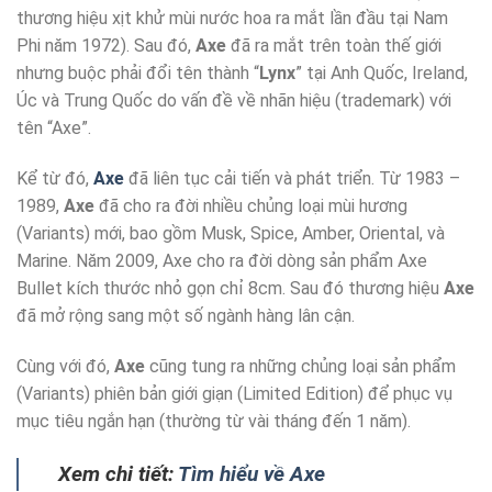
thương hiệu xịt khử mùi nước hoa ra mắt lần đầu tại Nam
Phi năm 1972). Sau đó,
Axe
đã ra mắt trên toàn thế giới
nhưng buộc phải đổi tên thành “
Lynx
” tại Anh Quốc, Ireland,
Úc và Trung Quốc do vấn đề về nhãn hiệu (trademark) với
tên “Axe”.
Kể từ đó,
Axe
đã liên tục cải tiến và phát triển. Từ 1983 –
1989,
Axe
đã cho ra đời nhiều chủng loại mùi hương
(Variants) mới, bao gồm Musk, Spice, Amber, Oriental, và
Marine. Năm 2009, Axe cho ra đời dòng sản phẩm Axe
Bullet kích thước nhỏ gọn chỉ 8cm. Sau đó thương hiệu
Axe
đã mở rộng sang một số ngành hàng lân cận.
Cùng với đó,
Axe
cũng tung ra những chủng loại sản phẩm
(Variants) phiên bản giới giạn (Limited Edition) để phục vụ
mục tiêu ngắn hạn (thường từ vài tháng đến 1 năm).
Xem chi tiết:
Tìm hiểu về Axe