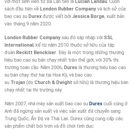
với một sinh viên từ Ba Lan tên là
Lucian Landau
. Cuốn
sách đầu tiên về
London Rubber Company
và lịch sử của
bao cao su
Durex
được viết bởi
Jessica Borge
, xuất bản
vào tháng 9 năm 2020.
London Rubber Company
sau đó sáp nhập với
SSL
International
, kể từ năm 2010 thuộc sở hữu của tập
đoàn
Reckitt Benckiser
. Đây là một trong những thương
hiệu bao cao su bán chạy nhất trên thế giới, với 30% thị
trường toàn cầu. Năm 2006,
Durex
là thương hiệu bao cao
su bán chạy thứ hai tại Hoa Kỳ, và bao cao
su
Trojan
(do
Church & Dwight
sở hữu) là thương hiệu bán
chạy nhất tại thị trường này.
Năm 2007, nhà máy sản xuất bao cao su
Durex
cuối cùng ở
Anh đã ngừng sản xuất và việc sản xuất đã chuyển sang
Trung Quốc, Ấn Độ và Thái Lan. Durex cũng cung cấp các
sản phẩm chất bôi trơn và đồ chơi tình dục.