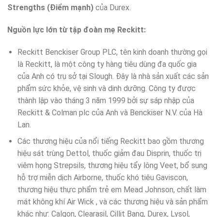
Strengths (Điểm mạnh)
của Durex.
Nguồn lực lớn từ tập đoàn mẹ Reckitt:
Reckitt Benckiser Group PLC, tên kinh doanh thường gọi
là Reckitt, là một công ty hàng tiêu dùng đa quốc gia
của Anh có trụ sở tại Slough. Đây là nhà sản xuất các sản
phẩm sức khỏe, vệ sinh và dinh dưỡng. Công ty được
thành lập vào tháng 3 năm 1999 bởi sự sáp nhập của
Reckitt & Colman plc của Anh và Benckiser N.V. của Hà
Lan.
Các thương hiệu của nổi tiếng Reckitt bao gồm thương
hiệu sát trùng Dettol, thuốc giảm đau Disprin, thuốc trị
viêm họng Strepsils, thương hiệu tẩy lông Veet, bổ sung
hỗ trợ miễn dịch Airborne, thuốc khó tiêu Gaviscon,
thương hiệu thực phẩm trẻ em Mead Johnson, chất làm
mát không khí Air Wick , và các thương hiệu và sản phẩm
khác như: Calgon, Clearasil, Cillit Bang, Durex, Lysol,