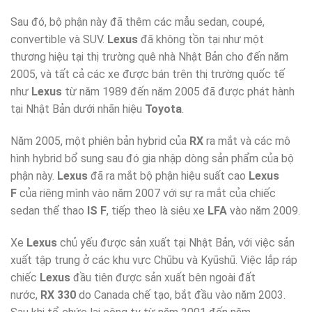
Sau đó, bộ phận này đã thêm các mẫu sedan, coupé,
convertible và SUV.
Lexus
đã không tồn tại như một
thương hiệu tại thị trường quê nhà Nhật Bản cho đến năm
2005, và tất cả các xe được bán trên thị trường quốc tế
như
Lexus
từ năm 1989 đến năm 2005 đã được phát hành
tại Nhật Bản dưới nhãn hiệu
Toyota
.
Năm 2005, một phiên bản hybrid của
RX
ra mắt và các mô
hình hybrid bổ sung sau đó gia nhập dòng sản phẩm của bộ
phận này.
Lexus
đã ra mắt bộ phận hiệu suất cao
Lexus
F
của riêng mình vào năm 2007 với sự ra mắt của chiếc
sedan thể thao
IS F
, tiếp theo là siêu xe
LFA
vào năm 2009.
Xe
Lexus
chủ yếu được sản xuất tại Nhật Bản, với việc sản
xuất tập trung ở các khu vực Chūbu và Kyūshū. Việc lắp ráp
chiếc
Lexus
đầu tiên được sản xuất bên ngoài đất
nước,
RX 330
do Canada chế tạo, bắt đầu vào năm 2003.