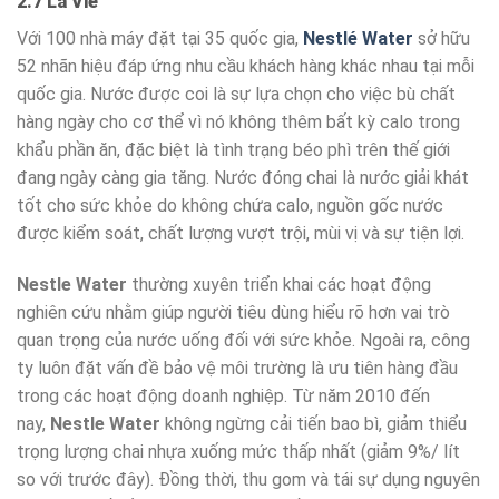
2.7 La Vie
Với 100 nhà máy đặt tại 35 quốc gia,
Nestlé Water
sở hữu
52 nhãn hiệu đáp ứng nhu cầu khách hàng khác nhau tại mỗi
quốc gia. Nước được coi là sự lựa chọn cho việc bù chất
hàng ngày cho cơ thể vì nó không thêm bất kỳ calo trong
khẩu phần ăn, đặc biệt là tình trạng béo phì trên thế giới
đang ngày càng gia tăng. Nước đóng chai là nước giải khát
tốt cho sức khỏe do không chứa calo, nguồn gốc nước
được kiểm soát, chất lượng vượt trội, mùi vị và sự tiện lợi.
Nestle Water
thường xuyên triển khai các hoạt động
nghiên cứu nhằm giúp người tiêu dùng hiểu rõ hơn vai trò
quan trọng của nước uống đối với sức khỏe. Ngoài ra, công
ty luôn đặt vấn đề bảo vệ môi trường là ưu tiên hàng đầu
trong các hoạt động doanh nghiệp. Từ năm 2010 đến
nay,
Nestle Water
không ngừng cải tiến bao bì, giảm thiểu
trọng lượng chai nhựa xuống mức thấp nhất (giảm 9%/ lít
so với trước đây). Đồng thời, thu gom và tái sự dụng nguyên