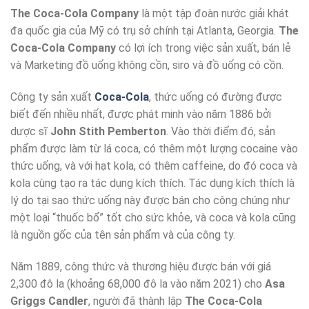
The Coca-Cola Company
là một tập đoàn nước giải khát
đa quốc gia của Mỹ có trụ sở chính tại Atlanta, Georgia.
The
Coca-Cola Company
có lợi ích trong việc sản xuất, bán lẻ
và Marketing đồ uống không cồn, siro và đồ uống có cồn.
Công ty sản xuất
Coca-Cola
, thức uống có đường được
biết đến nhiều nhất, được phát minh vào năm 1886 bởi
dược sĩ
John Stith Pemberton
. Vào thời điểm đó, sản
phẩm được làm từ lá coca, có thêm một lượng cocaine vào
thức uống, và với hạt kola, có thêm caffeine, do đó coca và
kola cùng tạo ra tác dụng kích thích. Tác dụng kích thích là
lý do tại sao thức uống này được bán cho công chúng như
một loại “thuốc bổ” tốt cho sức khỏe, và coca và kola cũng
là nguồn gốc của tên sản phẩm và của công ty.
Năm 1889, công thức và thương hiệu được bán với giá
2,300 đô la (khoảng 68,000 đô la vào năm 2021) cho
Asa
Griggs Candler
, người đã thành lập
The Coca-Cola