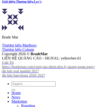
Giới thiệu Thương hiệu Lay’s
Brade Mar
Thương hiệu Marlboro
Thương hiệu Colgate
Copyright 2026 ©
BradeMar
LIÊN HỆ QUẢNG CÁO - SIGNAL: yellowbee.61
Giải Trí
https://brademar.com/vung-tau-diem-den-ly-tuong-ngan-ngay/
dls kits real madrid 2027
dls kits barcelona 2026 2027
Home
News
Marketing
Branding