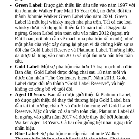
Green Label
: Được giới thiệu lần đầu tiên vào năm 1997 với
tên Johnnie Walker Pure Malt 15 Year Old, nó được đổi tên
thành Johnnie Walker Green Label vào năm 2004. Green
Label là một loại whisky mạch nha pha trộn. Tất cả các loại
whisky được sử dụng tối thiểu là 15 năm tuổi. Diageo đã
ngừng Green Label trên toàn cầu vào năm 2012 (ngoại trừ
Đài Loan, nơi nhu cầu về mạch nha pha trộn rất mạnh), như
một phần của việc xây dựng lại phạm vi đã chứng kiến sự ra
đời của Gold Label Reserve và Platinum Label. Thương hiệu
đã được tái tung vào năm 2016 và một lần nữa bán trên toàn
cầu.
Gold Label
: Một sự pha trộn của hơn 15 loại mạch nha đơn.
Ban đầu, Gold Label được đóng chai sau 18 năm tuổi và
được dán nhãn “The Centenary blend”. Năm 2013, Gold
Label được đổi tên thành “Gold Label Reserve”, và hiện
không có công bố về tuổi đời.
Aged 18 Years
: Ban đầu được giới thiệu là Platinum Label,
nó được giới thiệu để thay thế thương hiệu Gold Label ban
đầu tại thị trường châu Á và được bán cùng với Gold Label
Reserve. Mặc dù vẫn có sẵn trên toàn cầu, Platinum Label đã
bị ngừng vào giữa năm 2017 và được thay thế bởi Johnnie
Walker Aged 18 Years. Cả hai đều giống hệt nhau ngoại trừ
nhãn hiệu.
Blue Label
: Sự pha trộn cao cấp của Johnnie Walker.