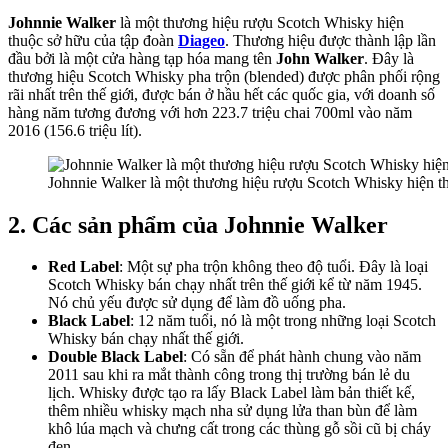
Johnnie Walker
là một thương hiệu rượu Scotch Whisky hiện
thuộc sở hữu của tập đoàn
Diageo
. Thương hiệu được thành lập lần
đầu bởi là một cửa hàng tạp hóa mang tên
John Walker
. Đây là
thương hiệu Scotch Whisky pha trộn (blended) được phân phối rộng
rãi nhất trên thế giới, được bán ở hầu hết các quốc gia, với doanh số
hàng năm tương đương với hơn 223.7 triệu chai 700ml vào năm
2016 (156.6 triệu lít).
Johnnie Walker là một thương hiệu rượu Scotch Whisky hiện t
2. Các sản phẩm của Johnnie Walker
Red Label
: Một sự pha trộn không theo độ tuổi. Đây là loại
Scotch Whisky bán chạy nhất trên thế giới kể từ năm 1945.
Nó chủ yếu được sử dụng để làm đồ uống pha.
Black Label
: 12 năm tuổi, nó là một trong những loại Scotch
Whisky bán chạy nhất thế giới.
Double Black Label
: Có sẵn để phát hành chung vào năm
2011 sau khi ra mắt thành công trong thị trường bán lẻ du
lịch. Whisky được tạo ra lấy Black Label làm bản thiết kế,
thêm nhiều whisky mạch nha sử dụng lửa than bùn để làm
khô lúa mạch và chưng cất trong các thùng gỗ sồi cũ bị cháy
đen.