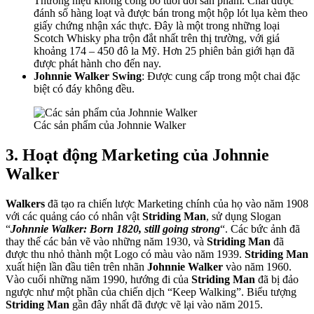
Thương hiệu không công bố tuổi đời sản phẩm. Chai được
đánh số hàng loạt và được bán trong một hộp lót lụa kèm theo
giấy chứng nhận xác thực. Đây là một trong những loại
Scotch Whisky pha trộn đắt nhất trên thị trường, với giá
khoảng 174 – 450 đô la Mỹ. Hơn 25 phiên bản giới hạn đã
được phát hành cho đến nay.
Johnnie Walker Swing
: Được cung cấp trong một chai đặc
biệt có đáy không đều.
Các sản phẩm của Johnnie Walker
3. Hoạt động Marketing của Johnnie
Walker
Walkers
đã tạo ra chiến lược Marketing chính của họ vào năm 1908
với các quảng cáo có nhân vật
Striding Man
, sử dụng Slogan
“
Johnnie Walker: Born 1820, still going strong
“. Các bức ảnh đã
thay thế các bản vẽ vào những năm 1930, và
Striding Man
đã
được thu nhỏ thành một Logo có màu vào năm 1939.
Striding Man
xuất hiện lần đầu tiên trên nhãn
Johnnie Walker
vào năm 1960.
Vào cuối những năm 1990, hướng đi của
Striding Man
đã bị đảo
ngược như một phần của chiến dịch “Keep Walking”. Biểu tượng
Striding Man
gần đây nhất đã được vẽ lại vào năm 2015.