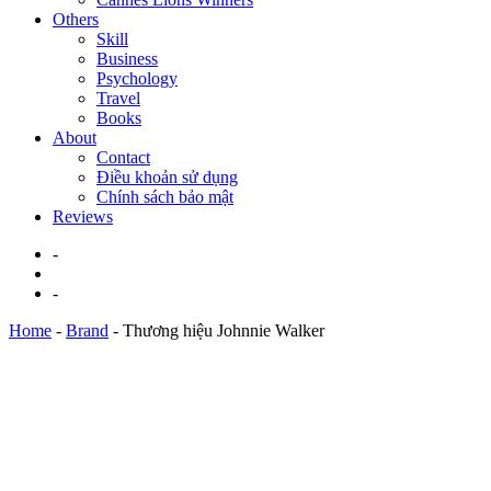
Others
Skill
Business
Psychology
Travel
Books
About
Contact
Điều khoản sử dụng
Chính sách bảo mật
Reviews
-
-
Home
-
Brand
-
Thương hiệu Johnnie Walker