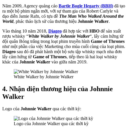
Năm 2009, Agency quảng cáo
Bartle Bogle Hegarty (BBH)
đã tạo
ra một bộ phim ngắn mới, với sự tham gia của Robert Carlyle và
đạo diễn Jamie Rafn, có tựa đề
The Man Who Walked Around the
World
, phác thảo lịch sử của thương hiệu
Johnnie Walker
.
Vào tháng 10 năm 2018,
Diageo
đã hợp tác với
HBO
để sản xuất
rượu whisky “
White Walker by Johnnie Walker
“, lấy cảm hứng từ
đội quân Bóng trắng trong loạt phim truyền hình
Game of Thrones
như một phần của việc Marketing cho mùa cuối cùng của loạt phim.
Diageo
sau đó đã phát hành một bộ sưu tập whisky mạch nha đơn
lấy cảm hứng từ
Game of Thrones
, tiếp theo là hai loại whisky
khác của
Johnnie Walker
vào giữa năm 2019.
White Walker by Johnnie Walker
4. Nhận diện thương hiệu của Johnnie
Walker
Logo của
Johnnie Walker
qua các thời kỳ:
Logo của Johnnie Walker qua các thời kỳ