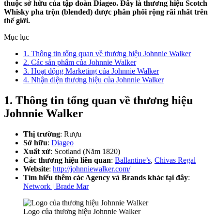
thuộc sở hữu của tập đoàn Diageo. Đây là thương hiệu Scotch
Whisky pha trộn (blended) được phân phối rộng rãi nhất trên
thế giới.
Mục lục
1. Thông tin tổng quan về thương hiệu Johnnie Walker
2. Các sản phẩm của Johnnie Walker
3. Hoạt động Marketing của Johnnie Walker
4. Nhận diện thương hiệu của Johnnie Walker
1. Thông tin tổng quan về thương hiệu
Johnnie Walker
Thị trường
: Rượu
Sở hữu
:
Diageo
Xuất xứ
: Scotland (Năm 1820)
Các thương hiệu liên quan
:
Ballantine’s
,
Chivas Regal
Website
:
http://johnniewalker.com/
Tìm hiểu thêm các Agency và Brands khác tại đây
:
Network | Brade Mar
Logo của thương hiệu Johnnie Walker