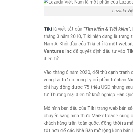
Lazada Vi
Tiki
là viết tắt của “
Tìm kiếm & Tiết kiệm
”,
tháng 3 năm 2010,
Tiki
hiện đang là trang 
Nam Á. Khởi đầu của
Tiki
chỉ là một websit
Ventures Inc
đã quyết định đầu tư vào
Tik
điện tử.
Vào tháng 6 năm 2020, đối thủ cạnh tranh
vòng tài trợ do công ty cổ phần tư nhân
No
chỉ huy động được 75 triệu USD nhưng sau
tư Thương mại điện tử khởi nghiệp Hàn Qu
Mô hình ban đầu của
Tiki
trang web bán sác
chuyển sang hình thức Marketplace cung cấ
khách hàng trên toàn quốc, đồng thời ra mắ
tốt hơn để các Nhà Bán mở rộng kênh bán hà