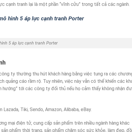
lực cạnh tranh lại là một phần “vĩnh cửu” trong tất cả các ngành.
 mô hình 5 áp lực cạnh tranh Porter
hình 5 áp lực cạnh tranh Porter
ành
 công ty thường thu hút khách hàng bằng việc tung ra các chươn
ch quảng cáo rầm rộ. Tuy nhiên, việc này vẫn có thể khiến các kh
ển hướng” tới các công ty đối thủ nếu họ cảm thấy không nhận đ
 Lazada, Tiki, Sendo, Amazon, Alibaba, eBay.
ơng mại điện tử, cung cấp sản phẩm trên nhiều ngành hàng khác
g, sản phẩm thời trang, sản phẩm chăm sóc sức khỏe, làm đẹp, đồ