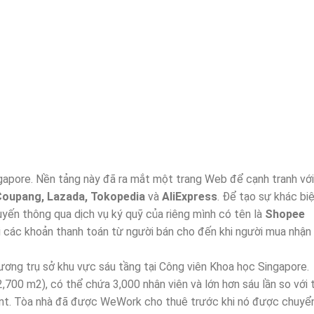
ngapore. Nền tảng này đã ra mắt một trang Web để cạnh tranh với
Coupang, Lazada, Tokopedia
và
AliExpress
. Để tạo sự khác biệ
ến thông qua dịch vụ ký quỹ của riêng mình có tên là
Shopee
i các khoản thanh toán từ người bán cho đến khi người mua nhận
ương trụ sở khu vực sáu tầng tại Công viên Khoa học Singapore.
,700 m2), có thể chứa 3,000 nhân viên và lớn hơn sáu lần so với 
ent. Tòa nhà đã được WeWork cho thuê trước khi nó được chuyể