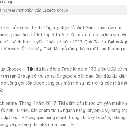
ệt Nam là một phần của Lazada Group
 là tên của website thương mại điện tử Việt Nam. Thành lập từ
thương mại điện tử lọt top 3 tại Việt Nam và top 6 tại khu vực Đ
e bán sách trực tuyến. Tháng 3 năm 2012, Quỹ đầu tư
CyberAg
i
. Với việc đầu tư này,
Tiki
dần mở rộng thành một sàn thương m
 của Shopee –
Tiki
đã huy động được khoảng 130 triệu USD từ 
rthstar Group
có trụ sở tại Singapore dẫn đầu. Ban đầu dự kiến
 đó vòng gọi vốn được tăng quy mô nhờ sự hỗ trợ từ các nhà đầ
ốc.
h online. Tháng 4 năm 2017, Tiki đánh dấu bước chuyển mình kh
p hơn 10 triệu sản phẩm từ 16 ngành hàng lớn, phục vụ hàng tri
t dịch vụ TikiNow, giao hàng nhanh trong 2h. Đây là cơ hội không
ng và gia tăng thu nhập trên sàn Tiki.