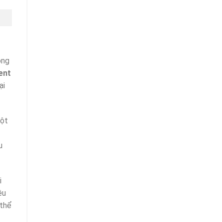
ông
ent
ại
một
u
i
ệu
 thể