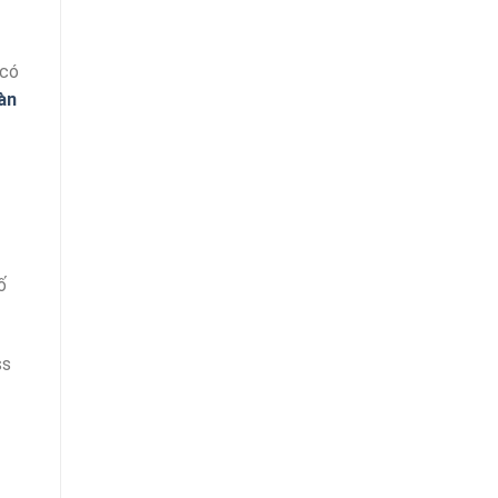
 có
àn
ố
ss