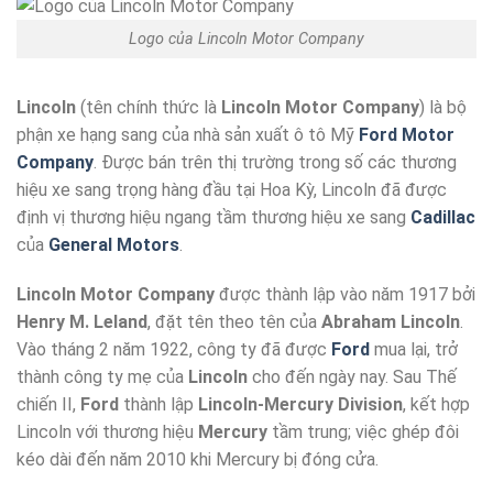
Logo của Lincoln Motor Company
Lincoln
(tên chính thức là
Lincoln Motor Company
) là bộ
phận xe hạng sang của nhà sản xuất ô tô Mỹ
Ford Motor
Company
. Được bán trên thị trường trong số các thương
hiệu xe sang trọng hàng đầu tại Hoa Kỳ, Lincoln đã được
định vị thương hiệu ngang tầm thương hiệu xe sang
Cadillac
của
General Motors
.
Lincoln Motor Company
được thành lập vào năm 1917 bởi
Henry M. Leland
, đặt tên theo tên của
Abraham Lincoln
.
Vào tháng 2 năm 1922, công ty đã được
Ford
mua lại, trở
thành công ty mẹ của
Lincoln
cho đến ngày nay. Sau Thế
chiến II,
Ford
thành lập
Lincoln-Mercury Division
, kết hợp
Lincoln với thương hiệu
Mercury
tầm trung; việc ghép đôi
kéo dài đến năm 2010 khi Mercury bị đóng cửa.