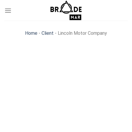
Skip
to
content
Home
-
Client
-
Lincoln Motor Company