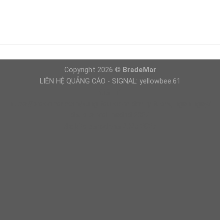
Copyright 2026 ©
BradeMar
LIÊN HỆ QUẢNG CÁO - SIGNAL: yellowbee.61
Giải Trí
https://brademar.com/vung-tau-diem-den-ly-tuong-ngan-ngay/
dls kits real madrid 2027
dls kits barcelona 2026 2027