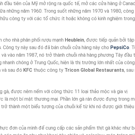
h đầu tiên của Mỹ mở rộng ra quốc tế, mở các cửa hàng ở Canad
iữa những năm 1960. Trong suốt những năm 1970 và 1980, công 
 hữu công ty với các tổ chức ít hoặc không có kinh nghiệm trong
 cho nhà phân phối rượu mạnh
Heublein
, được tiếp quản bởi tập
s
. Công ty này sau đó đã bán chuỗi cửa hàng này cho
PepsiCo
. 
i, và vào năm 1987, nó trở thành chuỗi nhà hàng phương Tây đầu t
 nhanh chóng ở Trung Quốc, hiện là thị trường lớn nhất của công
h và sau đó
KFC
thuộc công ty
Tricon Global Restaurants
, sau
 gà, được nêm nếm với công thức 11 loại thảo mộc và gia vị
ức là một bí mật thương mại. Phần lớn gà rán được đựng trong 
ã trở thành một biểu tượng của chuỗi kể từ khi nó được giới thiệu
hực đơn của mình để cung cấp các sản phẩm thịt gà khác như b