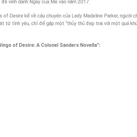
ỉ để vinh danh Ngày của Mẹ vào năm 2017.
 of Desire kể về câu chuyện của Lady Madeline Parker, người c
t từ tình yêu, chỉ để gặp một “thủy thủ đẹp trai với một quá khứ
ings of Desire: A Colonel Sanders Novella”: