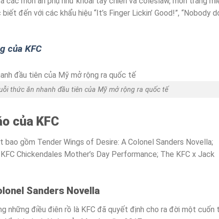
và các món ăn phụ như khoai tây chiên và coleslaw, món tráng m
biết đến với các khẩu hiệu “It’s Finger Lickin’ Good!”, “Nobody 
ng của KFC
uỗi thức ăn nhanh đầu tiên của Mỹ mở rộng ra quốc tế
cáo của KFC
t bao gồm Tender Wings of Desire: A Colonel Sanders Novella;
y; KFC Chickendales Mother’s Day Performance; The KFC x Jack
olonel Sanders Novella
g những điều điên rồ là KFC đã quyết định cho ra đời một cuốn 