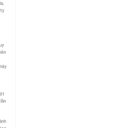
a,
ty
Tuy
iên
 này
một
 lần
ánh