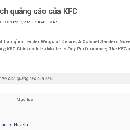
ịch quảng cáo của KFC
TED ON
09/03/2025
BY
BRADE MAR
ật bao gồm Tender Wings of Desire: A Colonel Sanders Novel
 Day; KFC Chickendales Mother’s Day Performance; The KFC 
hiến dịch quảng cáo của KFC
Mục lục
anders Novella