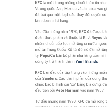
KFC
là một trong những chuỗi thức ăn nhan
Vương quốc Anh, Mexico và Jamaica vào g
đã trải qua một loạt các thay đổi quyền sở
kinh doanh nhà hàng.
Vào đầu những năm 1970,
KFC
đã được bán
đoàn thực phẩm và thuốc lá
R. J. Reynold
nhiên, chuỗi tiếp tục mở rộng ra nước ngoà
mở tại Trung Quốc. Kể từ đó, nó đã mở rộng
ty.
PepsiCo
bán bộ phận nhà hàng của mìn
công ty trở thành thành
Yum! Brands
.
KFC
ban đầu của tập trung vào những miếng
của
Sanders
. Các thành phần của công th
chiếc bao bì hình cái “xô” bằng bìa cứng, đ
đầu tiên bởi
Pete Harman
vào năm 1957.
Từ đầu những năm 1990,
KFC
đã mở rộng t