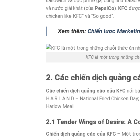
sandwich và bọc phi lê gà, cũng như salad 
và nước giải khát (của
PepsiCo
).
KFC
được 
chicken like KFC” và “So good”.
Xem thêm:
Chiến lược Marketi
KFC là một trong những ch
2. Các chiến dịch quảng 
Các chiến dịch quảng cáo của KFC
nổi bậ
H.A.R.L.A.N.D – National Fried Chicken Da
Harlow Meal.
2.1 Tender Wings of Desire: A C
Chiến dịch quảng cáo của KFC
– Một tron