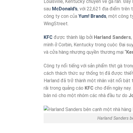
Louisville, Kentucky chuyên về gà rán. Đây 
sau
McDonald’s
, với 22,621 địa điểm trên
công ty con của
Yum! Brands
, một công t
WingStreet.
KFC
được thành lập bởi
Harland Sanders
mình ở Corbin, Kentucky trong cuộc Đại suy
và cửa hàng nhượng quyền thương mại “
Ke
Công ty nổi tiếng với sản phẩm thịt gà tro
cách thách thức sự thống trị đã được thiết
Harland đã trở thành một nhân vật nổi bật 
rãi trong quảng cáo
KFC
cho đến ngày nay. 
bán nó cho một nhóm các nhà đầu tư do
J
Harland Sanders b