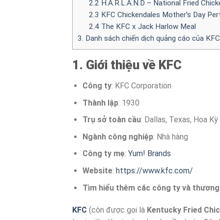
2.2 H.A.R.L.A.N.D – National Fried Chic
2.3 KFC Chickendales Mother’s Day Pe
2.4 The KFC x Jack Harlow Meal
3. Danh sách chiến dịch quảng cáo của KFC
1. Giới thiệu về KFC
Công ty
: KFC Corporation
Thành lập
: 1930
Trụ sở toàn cầu
: Dallas, Texas, Hoa Kỳ
Ngành công nghiệp
: Nhà hàng
Công ty mẹ
:
Yum! Brands
Website
:
https://www.kfc.com/
Tìm hiểu thêm các công ty và thương 
KFC
(còn được gọi là
Kentucky Fried Chi