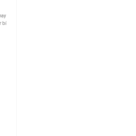
hạy
 bí