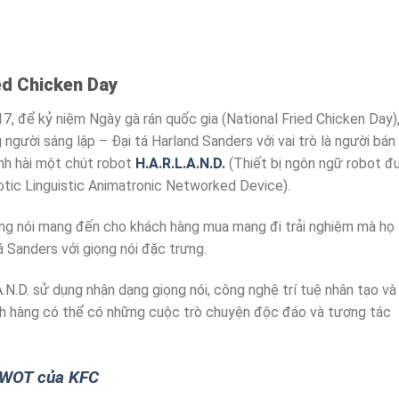
ied Chicken Day
, để kỷ niệm Ngày gà rán quốc gia (National Fried Chicken Day)
gười sáng lập – Đại tá Harland Sanders với vai trò là người bán
nh hài một chút robot
H.A.R.L.A.N.D.
(Thiết bị ngôn ngữ robot đ
tic Linguistic Animatronic Networked Device).
iọng nói mang đến cho khách hàng mua mang đi trải nghiệm mà họ
 Sanders với giọng nói đặc trưng.
A.N.D. sử dụng nhận dạng giọng nói, công nghệ trí tuệ nhân tạo và
ch hàng có thể có những cuộc trò chuyện độc đáo và tương tác
SWOT của KFC