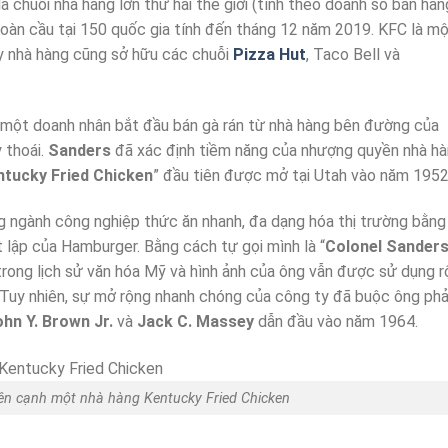
là chuỗi nhà hàng lớn thứ hai thế giới (tính theo doanh số bán hàn
 toàn cầu tại 150 quốc gia tính đến tháng 12 năm 2019. KFC là m
y nhà hàng cũng sở hữu các chuỗi
Pizza Hut
, Taco Bell và
, một doanh nhân bắt đầu bán gà rán từ nhà hàng bên đường của
 thoái.
Sanders
đã xác định tiềm năng của nhượng quyền nhà h
ntucky Fried Chicken
” đầu tiên được mở tại Utah vào năm 1952
ng ngành công nghiệp thức ăn nhanh, đa dạng hóa thị trường bằng
 lập của Hamburger. Bằng cách tự gọi mình là “
Colonel Sander
trong lịch sử văn hóa Mỹ và hình ảnh của ông vẫn được sử dụng 
Tuy nhiên, sự mở rộng nhanh chóng của công ty đã buộc ông phả
ohn Y. Brown Jr.
và
Jack C. Massey
dẫn đầu vào năm 1964.
ên cạnh một nhà hàng Kentucky Fried Chicken