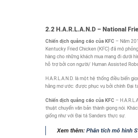
2.2 H.A.R.L.A.N.D – National Fr
Chiến dịch quảng cáo của KFC
– Năm 2017
Kentucky Fried Chicken (KFC) đã mô phỏng n
hàng cho những khách mua mang đi dưới hì
hỗ trợ bởi con người/ Human Assisted Robo
H.A.R.L.A.N.D. là một hệ thống điều biến g
hằng mơ ước: được phục vụ bởi chính Đại tá
Chiến dịch quảng cáo của KFC
– H.A.R.L.
thuật chuyển văn bản thành giọng nói. Khá
giống như với Đại tá Sanders thực sự.
Xem thêm:
Phân tích mô hình 