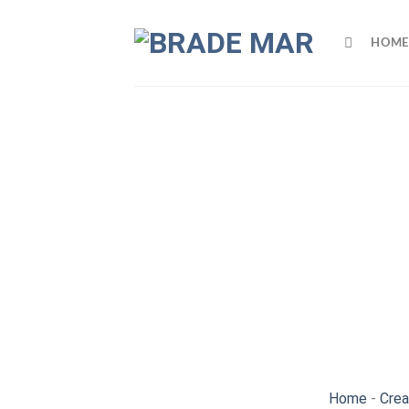
Skip
to
HOME
content
Home
-
Crea