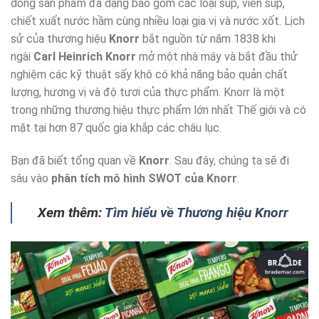
dòng sản phẩm đa dạng bao gồm các loại súp, viên súp,
chiết xuất nước hầm cùng nhiều loại gia vị và nước xốt. Lịch
sử của thương hiệu
Knorr
bắt nguồn từ năm 1838 khi
ngài
Carl Heinrich Knorr
mở một nhà máy và bắt đầu thử
nghiệm các kỹ thuật sấy khô có khả năng bảo quản chất
lượng, hương vị và độ tươi của thực phẩm. Knorr là một
trong những thương hiệu thực phẩm lớn nhất Thế giới và có
mặt tại hơn 87 quốc gia khắp các châu lục.
Bạn đã biết tổng quan về
Knorr
. Sau đây, chúng ta sẽ đi
sâu vào
phân tích mô hình SWOT của Knorr
.
Xem thêm:
Tìm hiểu về Thương hiệu Knorr