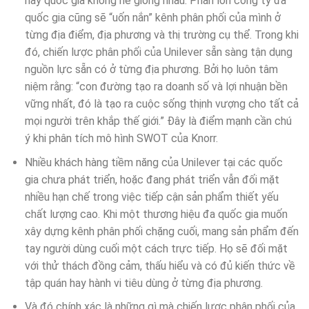
hay quốc gia không hề giống nhau. Phần lớn công ty đa
quốc gia cũng sẽ “uốn nắn” kênh phân phối của mình ở
từng địa điểm, địa phương và thị trường cụ thể. Trong khi
đó, chiến lược phân phối của Unilever sẵn sàng tận dụng
nguồn lực sẵn có ở từng địa phương. Bởi họ luôn tâm
niệm rằng: “con đường tạo ra doanh số và lợi nhuận bền
vững nhất, đó là tạo ra cuộc sống thịnh vượng cho tất cả
mọi người trên khắp thế giới.” Đây là điểm mạnh cần chú
ý khi phân tích mô hình SWOT của Knorr.
Nhiều khách hàng tiềm năng của Unilever tại các quốc
gia chưa phát triển, hoặc đang phát triển vẫn đối mặt
nhiều hạn chế trong việc tiếp cận sản phẩm thiết yếu
chất lượng cao. Khi một thương hiệu đa quốc gia muốn
xây dựng kênh phân phối chặng cuối, mang sản phẩm đến
tay người dùng cuối một cách trực tiếp. Họ sẽ đối mặt
với thử thách đồng cảm, thấu hiểu và có đủ kiến thức về
tập quán hay hành vi tiêu dùng ở từng địa phương.
Và đó chính xác là những gì mà chiến lược phân phối của