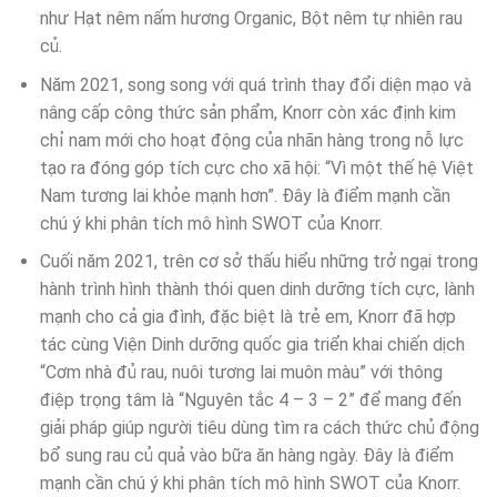
như Hạt nêm nấm hương Organic, Bột nêm tự nhiên rau
củ.
Năm 2021, song song với quá trình thay đổi diện mạo và
nâng cấp công thức sản phẩm, Knorr còn xác định kim
chỉ nam mới cho hoạt động của nhãn hàng trong nỗ lực
tạo ra đóng góp tích cực cho xã hội: “Vì một thế hệ Việt
Nam tương lai khỏe mạnh hơn”. Đây là điểm mạnh cần
chú ý khi phân tích mô hình SWOT của Knorr.
Cuối năm 2021, trên cơ sở thấu hiểu những trở ngại trong
hành trình hình thành thói quen dinh dưỡng tích cực, lành
mạnh cho cả gia đình, đặc biệt là trẻ em, Knorr đã hợp
tác cùng Viện Dinh dưỡng quốc gia triển khai chiến dịch
“Cơm nhà đủ rau, nuôi tương lai muôn màu” với thông
điệp trọng tâm là “Nguyên tắc 4 – 3 – 2” để mang đến
giải pháp giúp người tiêu dùng tìm ra cách thức chủ động
bổ sung rau củ quả vào bữa ăn hàng ngày. Đây là điểm
mạnh cần chú ý khi phân tích mô hình SWOT của Knorr.