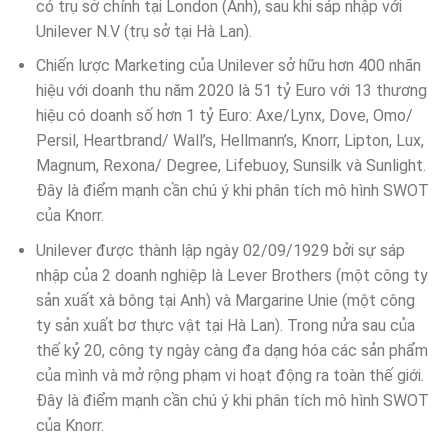
có trụ sở chính tại London (Anh), sau khi sáp nhập với
Unilever N.V (trụ sở tại Hà Lan).
Chiến lược Marketing của Unilever sở hữu hơn 400 nhãn
hiệu với doanh thu năm 2020 là 51 tỷ Euro với 13 thương
hiệu có doanh số hơn 1 tỷ Euro: Axe/Lynx, Dove, Omo/
Persil, Heartbrand/ Wall’s, Hellmann’s, Knorr, Lipton, Lux,
Magnum, Rexona/ Degree, Lifebuoy, Sunsilk và Sunlight.
Đây là điểm mạnh cần chú ý khi phân tích mô hình SWOT
của Knorr.
Unilever được thành lập ngày 02/09/1929 bởi sự sáp
nhập của 2 doanh nghiệp là Lever Brothers (một công ty
sản xuất xà bông tại Anh) và Margarine Unie (một công
ty sản xuất bơ thực vật tại Hà Lan). Trong nửa sau của
thế kỷ 20, công ty ngày càng đa dạng hóa các sản phẩm
của mình và mở rộng phạm vi hoạt động ra toàn thế giới.
Đây là điểm mạnh cần chú ý khi phân tích mô hình SWOT
của Knorr.