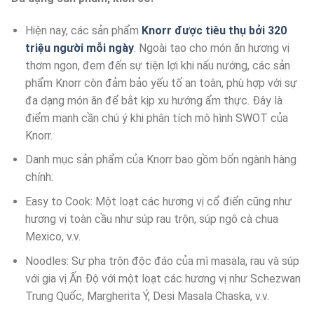
Hiện nay, các sản phẩm
Knorr được tiêu thụ bởi 320
triệu người mỗi ngày
. Ngoài tạo cho món ăn hương vị
thơm ngon, đem đến sự tiện lợi khi nấu nướng, các sản
phẩm Knorr còn đảm bảo yếu tố an toàn, phù hợp với sự
đa dạng món ăn để bắt kịp xu hướng ẩm thực. Đây là
điểm mạnh cần chú ý khi phân tích mô hình SWOT của
Knorr.
Danh mục sản phẩm của Knorr bao gồm bốn ngành hàng
chính:
Easy to Cook: Một loạt các hương vị cổ điển cũng như
hương vị toàn cầu như súp rau trộn, súp ngô cà chua
Mexico, v.v.
Noodles: Sự pha trộn độc đáo của mì masala, rau và súp
với gia vị Ấn Độ với một loạt các hương vị như Schezwan
Trung Quốc, Margherita Ý, Desi Masala Chaska, v.v.