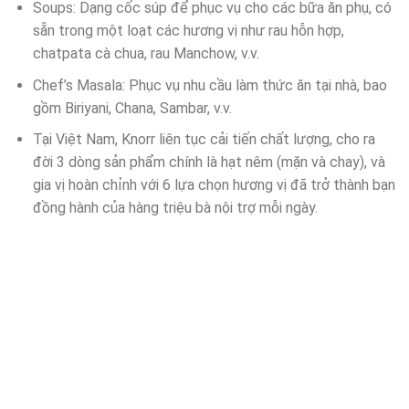
Soups: Dạng cốc súp để phục vụ cho các bữa ăn phụ, có
sẵn trong một loạt các hương vị như rau hỗn hợp,
chatpata cà chua, rau Manchow, v.v.
Chef’s Masala: Phục vụ nhu cầu làm thức ăn tại nhà, bao
gồm Biriyani, Chana, Sambar, v.v.
Tại Việt Nam, Knorr liên tục cải tiến chất lượng, cho ra
đời 3 dòng sản phẩm chính là hạt nêm (mặn và chay), và
gia vị hoàn chỉnh với 6 lựa chọn hương vị đã trở thành bạn
đồng hành của hàng triệu bà nội trợ mỗi ngày.