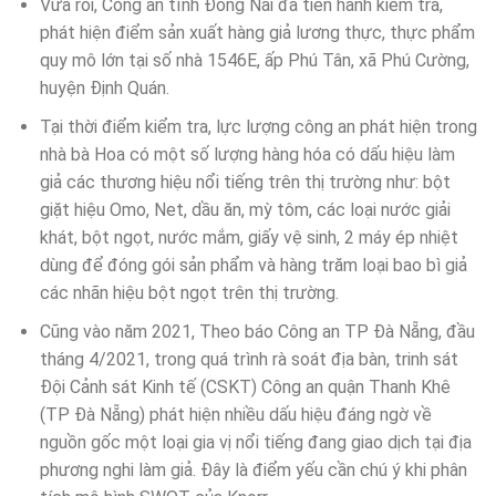
Vừa rồi, Công an tỉnh Đồng Nai đã tiến hành kiểm tra,
phát hiện điểm sản xuất hàng giả lương thực, thực phẩm
quy mô lớn tại số nhà 1546E, ấp Phú Tân, xã Phú Cường,
huyện Định Quán.
Tại thời điểm kiểm tra, lực lượng công an phát hiện trong
nhà bà Hoa có một số lượng hàng hóa có dấu hiệu làm
giả các thương hiệu nổi tiếng trên thị trường như: bột
giặt hiệu Omo, Net, dầu ăn, mỳ tôm, các loại nước giải
khát, bột ngọt, nước mắm, giấy vệ sinh, 2 máy ép nhiệt
dùng để đóng gói sản phẩm và hàng trăm loại bao bì giả
các nhãn hiệu bột ngọt trên thị trường.
Cũng vào năm 2021, Theo báo Công an TP Đà Nẵng, đầu
tháng 4/2021, trong quá trình rà soát địa bàn, trinh sát
Đội Cảnh sát Kinh tế (CSKT) Công an quận Thanh Khê
(TP Đà Nẵng) phát hiện nhiều dấu hiệu đáng ngờ về
nguồn gốc một loại gia vị nổi tiếng đang giao dịch tại địa
phương nghi làm giả. Đây là điểm yếu cần chú ý khi phân