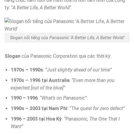
hàng chục năm tuổi để minh họa rõ hơn tầm nhìn của công
ty: “
A Better Life, A Better World
“.
Slogan nổi tiếng của Panasonic ‘A Better Life, A Better World’
Slogan
của Panasonic Corporation qua các thời kỳ:
1970s – 1990s
:
“Just slightly ahead of our time”
1970s – 1996 tại Australia
:
“Even more than you
expected [out of the blue]”
1990 – 1996
:
“What’s on Panasonic”
1990s – 2003 tại Nam Phi
:
“The quest for zero defect”
1996 – 2003 tại Hoa Kỳ
:
“Panasonic, The One That I
Want”