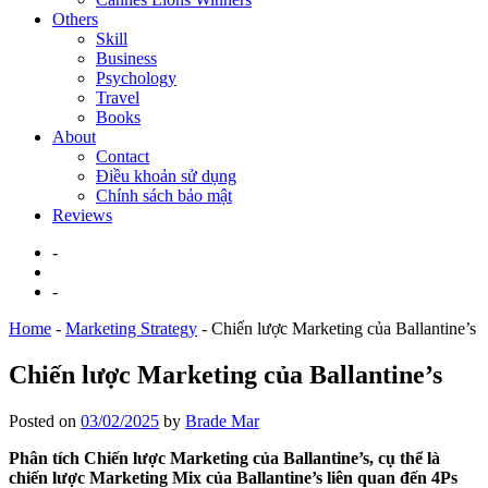
Others
Skill
Business
Psychology
Travel
Books
About
Contact
Điều khoản sử dụng
Chính sách bảo mật
Reviews
-
-
Home
-
Marketing Strategy
-
Chiến lược Marketing của Ballantine’s
Chiến lược Marketing của Ballantine’s
Posted on
03/02/2025
by
Brade Mar
Phân tích Chiến lược Marketing của Ballantine’s, cụ thể là
chiến lược Marketing Mix của Ballantine’s liên quan đến 4Ps