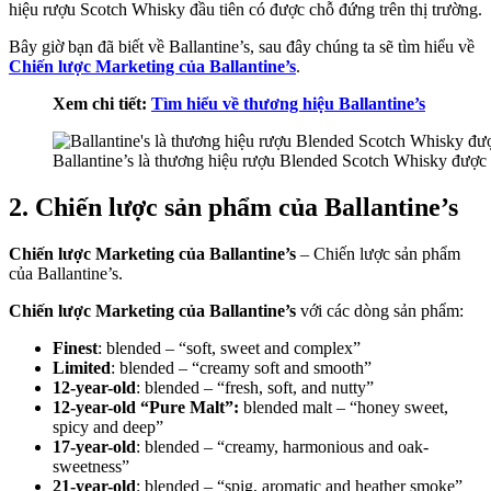
hiệu rượu Scotch Whisky đầu tiên có được chỗ đứng trên thị trường.
Bây giờ bạn đã biết về Ballantine’s, sau đây chúng ta sẽ tìm hiểu về
Chiến lược Marketing của Ballantine’s
.
Xem chi tiết:
Tìm hiểu về thương hiệu Ballantine’s
Ballantine’s là thương hiệu rượu Blended Scotch Whisky được 
2. Chiến lược sản phẩm của Ballantine’s
Chiến lược Marketing của Ballantine’s
– Chiến lược sản phẩm
của Ballantine’s.
Chiến lược Marketing của Ballantine’s
với các dòng sản phẩm:
Finest
: blended – “soft, sweet and complex”
Limited
: blended – “creamy soft and smooth”
12-year-old
: blended – “fresh, soft, and nutty”
12-year-old “Pure Malt”:
blended malt – “honey sweet,
spicy and deep”
17-year-old
: blended – “creamy, harmonious and oak-
sweetness”
21-year-old
: blended – “spig, aromatic and heather smoke”