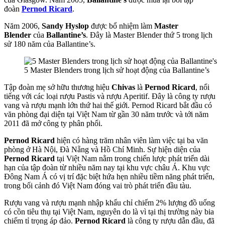
đoàn
Pernod Ricard
.
Năm 2006,
Sandy Hyslop
được bổ nhiệm làm
Master
Blender
của
Ballantine’s
. Đây là Master Blender thứ 5 trong lịch
sử 180 năm của Ballantine’s.
5 Master Blenders trong lịch sử hoạt động của Ballantine’s
Tập đoàn mẹ sở hữu thương hiệu
Chivas
là
Pernod Ricard
, nổi
tiếng với các loại rượu Pastis và rượu Aperitif. Đây là công ty rượu
vang và rượu mạnh lớn thứ hai thế giới. Pernod Ricard bắt đầu có
văn phòng đại diện tại Việt Nam từ gần 30 năm trước và tới năm
2011 đã mở công ty phân phối.
Pernod Ricard
hiện có hàng trăm nhân viên làm việc tại ba văn
phòng ở Hà Nội, Đà Nẵng và Hồ Chí Minh. Sự hiện diện của
Pernod Ricard
tại Việt Nam nằm trong chiến lược phát triển dài
hạn của tập đoàn từ nhiều năm nay tại khu vực châu Á. Khu vực
Đông Nam Á có vị trí đặc biệt hứa hẹn nhiều tiềm năng phát triển,
trong bối cảnh đó Việt Nam đóng vai trò phát triển đầu tàu.
Rượu vang và rượu mạnh nhập khẩu chỉ chiếm 2% lượng đồ uống
có cồn tiêu thụ tại Việt Nam, nguyên do là vì tại thị trường này bia
chiếm tỉ trọng áp đảo.
Pernod Ricard
là công ty rượu dẫn đầu, đã