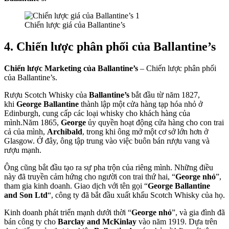
Chiến lược giá của Ballantine’s
4. Chiến lược phân phối của Ballantine’s
Chiến lược Marketing của Ballantine’s
– Chiến lược phân phối
của Ballantine’s.
Rượu Scotch Whisky của
Ballantine’s
bắt đầu từ năm 1827,
khi
George Ballantine
thành lập một cửa hàng tạp hóa nhỏ ở
Edinburgh, cung cấp các loại whisky cho khách hàng của
mình.Năm 1865,
George
ủy quyền hoạt động cửa hàng cho con trai
cả của mình,
Archibald
, trong khi ông mở một cơ sở lớn hơn ở
Glasgow. Ở đây, ông tập trung vào việc buôn bán rượu vang và
rượu mạnh.
Ông cũng bắt đầu tạo ra sự pha trộn của riêng mình. Những điều
này đã truyền cảm hứng cho người con trai thứ hai, “
George nhỏ
”,
tham gia kinh doanh. Giao dịch với tên gọi “
George Ballantine
and Son Ltd
“, công ty đã bắt đầu xuất khẩu Scotch Whisky của họ.
Kinh doanh phát triển mạnh dưới thời “
George nhỏ
”, và gia đình đã
bán công ty cho
Barclay and McKinlay
vào năm 1919. Dựa trên