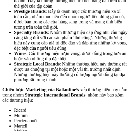
doanh. Đây là những thương hiệu ưu tiên hàng đầu trên toàn
thế giới của tập đoàn.
Prestige Brands
: Đây là danh mục các thương hiệu xa xỉ
toàn cầu, nhắm mục tiêu đến nhóm người tiêu dùng giàu có,
được bán trong các cửa hàng sang trọng và mang tính biểu
tượng trên toàn thế giới.
Specialty Brands
: Nhóm thương hiệu đáp ứng nhu cầu ngày
càng tăng đối với các sản phẩm ‘thủ công’. Những thương
hiệu này cung cấp giá trị độc đáo và đáp ứng những kỳ vọng
đặc biệt của người tiêu dùng.
Wines
: Các thương hiệu rượu vang, được dùng trong bữa ăn
hoặc vào những dịp đặc biệt.
Strategic Local Brands
: Những thương hiệu này thường rất
được ưa chuộng tại một hoặc một vài thị trường nhất định.
Những thương hiệu này thường có lượng người dùng tại địa
phương rất trung thành.
Chiến lược Marketing của Ballantine’s
xếp thương hiệu này nằm
trong nhóm
Strategic International Brands
, nhóm này bao gồm
các thương hiệu:
Ricard
Mumm
Perrier-Jouët
Martell