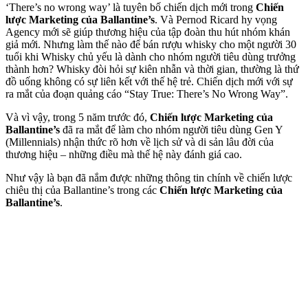
‘There’s no wrong way’ là tuyên bố chiến dịch mới trong
Chiến
lược Marketing của Ballantine’s
. Và Pernod Ricard hy vọng
Agency mới sẽ giúp thương hiệu của tập đoàn thu hút nhóm khán
giả mới. Nhưng làm thế nào để bán rượu whisky cho một người 30
tuổi khi Whisky chủ yếu là dành cho nhóm người tiêu dùng trưởng
thành hơn? Whisky đòi hỏi sự kiên nhẫn và thời gian, thường là thứ
đồ uống không có sự liên kết với thế hệ trẻ. Chiến dịch mới với sự
ra mắt của đoạn quảng cáo “Stay True: There’s No Wrong Way”.
Và vì vậy, trong 5 năm trước đó,
Chiến lược Marketing của
Ballantine’s
đã ra mắt để làm cho nhóm người tiêu dùng Gen Y
(Millennials) nhận thức rõ hơn về lịch sử và di sản lâu đời của
thương hiệu – những điều mà thế hệ này đánh giá cao.
Như vậy là bạn đã nắm được những thông tin chính về chiến lược
chiêu thị của Ballantine’s trong các
Chiến lược Marketing của
Ballantine’s
.