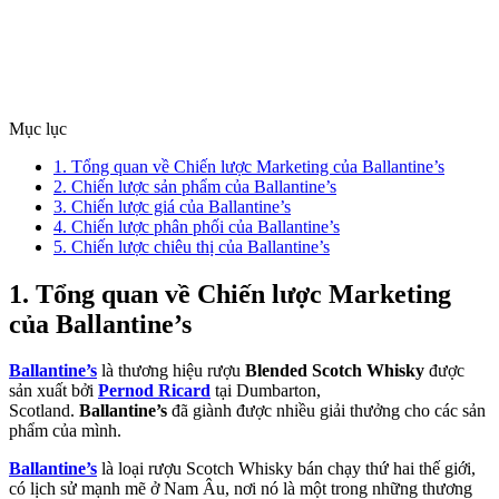
Mục lục
1. Tổng quan về Chiến lược Marketing của Ballantine’s
2. Chiến lược sản phẩm của Ballantine’s
3. Chiến lược giá của Ballantine’s
4. Chiến lược phân phối của Ballantine’s
5. Chiến lược chiêu thị của Ballantine’s
1. Tổng quan về Chiến lược Marketing
của Ballantine’s
Ballantine’s
là thương hiệu rượu
Blended Scotch Whisky
được
sản xuất bởi
Pernod Ricard
tại Dumbarton,
Scotland.
Ballantine’s
đã giành được nhiều giải thưởng cho các sản
phẩm của mình.
Ballantine’s
là loại rượu Scotch Whisky bán chạy thứ hai thế giới,
có lịch sử mạnh mẽ ở Nam Âu, nơi nó là một trong những thương