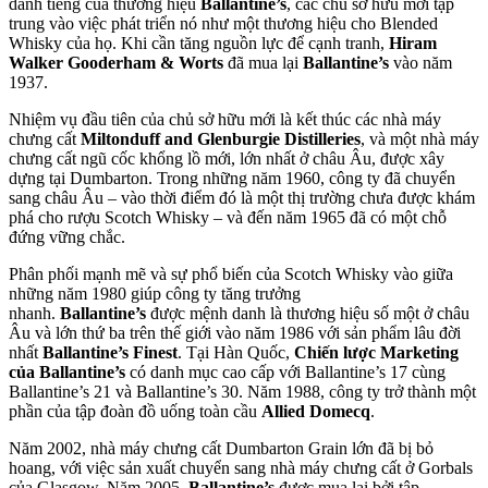
danh tiếng của thương hiệu
Ballantine’s
, các chủ sở hữu mới tập
trung vào việc phát triển nó như một thương hiệu cho Blended
Whisky của họ. Khi cần tăng nguồn lực để cạnh tranh,
Hiram
Walker Gooderham & Worts
đã mua lại
Ballantine’s
vào năm
1937.
Nhiệm vụ đầu tiên của chủ sở hữu mới là kết thúc các nhà máy
chưng cất
Miltonduff and Glenburgie Distilleries
, và một nhà máy
chưng cất ngũ cốc khổng lồ mới, lớn nhất ở châu Âu, được xây
dựng tại Dumbarton. Trong những năm 1960, công ty đã chuyển
sang châu Âu – vào thời điểm đó là một thị trường chưa được khám
phá cho rượu Scotch Whisky – và đến năm 1965 đã có một chỗ
đứng vững chắc.
Phân phối mạnh mẽ và sự phổ biến của Scotch Whisky vào giữa
những năm 1980 giúp công ty tăng trưởng
nhanh.
Ballantine’s
được mệnh danh là thương hiệu số một ở châu
Âu và lớn thứ ba trên thế giới vào năm 1986 với sản phẩm lâu đời
nhất
Ballantine’s Finest
. Tại Hàn Quốc,
Chiến lược Marketing
của Ballantine’s
có danh mục cao cấp với Ballantine’s 17 cùng
Ballantine’s 21 và Ballantine’s 30. Năm 1988, công ty trở thành một
phần của tập đoàn đồ uống toàn cầu
Allied Domecq
.
Năm 2002, nhà máy chưng cất Dumbarton Grain lớn đã bị bỏ
hoang, với việc sản xuất chuyển sang nhà máy chưng cất ở Gorbals
của Glasgow. Năm 2005,
Ballantine’s
được mua lại bởi tập