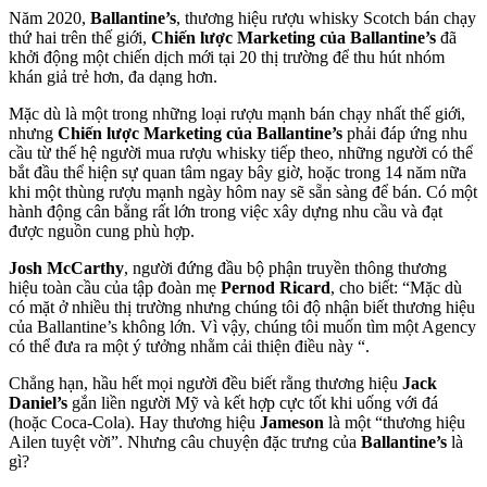
Năm 2020,
Ballantine’s
, thương hiệu rượu whisky Scotch bán chạy
thứ hai trên thế giới,
Chiến lược Marketing của Ballantine’s
đã
khởi động một chiến dịch mới tại 20 thị trường để thu hút nhóm
khán giả trẻ hơn, đa dạng hơn.
Mặc dù là một trong những loại rượu mạnh bán chạy nhất thế giới,
nhưng
Chiến lược Marketing của Ballantine’s
phải đáp ứng nhu
cầu từ thế hệ người mua rượu whisky tiếp theo, những người có thể
bắt đầu thể hiện sự quan tâm ngay bây giờ, hoặc trong 14 năm nữa
khi một thùng rượu mạnh ngày hôm nay sẽ sẵn sàng để bán. Có một
hành động cân bằng rất lớn trong việc xây dựng nhu cầu và đạt
được nguồn cung phù hợp.
Josh McCarthy
, người đứng đầu bộ phận truyền thông thương
hiệu toàn cầu của tập đoàn mẹ
Pernod Ricard
, cho biết: “Mặc dù
có mặt ở nhiều thị trường nhưng chúng tôi độ nhận biết thương hiệu
của Ballantine’s không lớn. Vì vậy, chúng tôi muốn tìm một Agency
có thể đưa ra một ý tưởng nhằm cải thiện điều này “.
Chẳng hạn, hầu hết mọi người đều biết rằng thương hiệu
Jack
Daniel’s
gắn liền người Mỹ và kết hợp cực tốt khi uống với đá
(hoặc Coca-Cola). Hay thương hiệu
Jameson
là một “thương hiệu
Ailen tuyệt vời”. Nhưng câu chuyện đặc trưng của
Ballantine’s
là
gì?