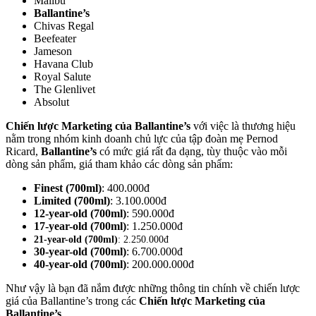
Malibu
Ballantine’s
Chivas Regal
Beefeater
Jameson
Havana Club
Royal Salute
The Glenlivet
Absolut
Chiến lược Marketing của Ballantine’s
với việc là thương hiệu
nằm trong nhóm kinh doanh chủ lực của tập đoàn mẹ Pernod
Ricard,
Ballantine’s
có mức giá rất đa dạng, tùy thuộc vào mỗi
dòng sản phẩm, giá tham khảo các dòng sản phẩm:
Finest (700ml)
: 400.000đ
Limited (700ml)
: 3.100.000đ
12-year-old (700ml)
: 590.000đ
17-year-old (700ml)
: 1.250.000đ
21-year-old
(700ml)
: 2.250.000đ
30-year-old (700ml)
: 6.700.000đ
40-year-old (700ml)
: 200.000.000đ
Như vậy là bạn đã nắm được những thông tin chính về chiến lược
giá của Ballantine’s trong các
Chiến lược Marketing của
Ballantine’s
.