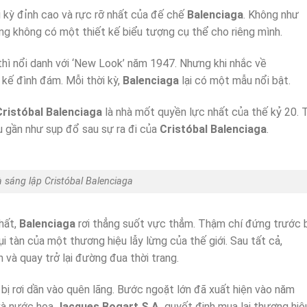
đỉnh cao và rực rỡ nhất của đế chế
Balenciaga
. Không như
 không có một thiết kế biểu tượng cụ thể cho riêng mình.
hì nổi danh với ‘New Look’ năm 1947. Nhưng khi nhắc về
t kế đình đám. Mỗi thời kỳ,
Balenciaga
lại có một mẫu nổi bật.
Cristóbal Balenciaga
là nhà mốt quyền lực nhất của thế kỷ 20. 
u gần như sụp đổ sau sự ra đi của
Cristóbal Balenciaga
.
 sáng lập Cristóbal Balenciaga
ất,
Balenciaga
rơi thẳng suốt vực thẳm. Thậm chí đứng trước b
ụi tàn của một thương hiệu lẫy lừng của thế giới. Sau tất cả,
 và quay trở lại đường đua thời trang.
u bị rơi dần vào quên lãng. Bước ngoặt lớn đã xuất hiện vào năm
và nước hoa
Jacques Bogart S.A.
quyết định mua lại thương hiệ