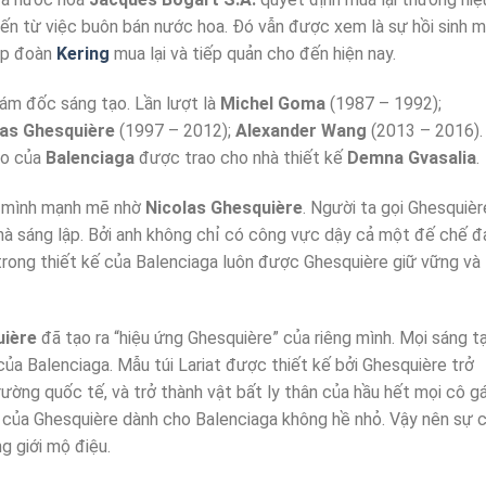
́n từ việc buôn bán nước hoa. Đó vẫn được xem là sự hồi sinh m
ập đoàn
Kering
mua lại và tiếp quản cho đến hiện nay.
giám đốc sáng tạo. Lần lượt là
Michel Goma
(1987 – 1992);
las Ghesquière
(1997 – 2012);
Alexander Wang
(2013 – 2016).
ạo của
Balenciaga
được trao cho nhà thiết kế
Demna Gvasalia
.
 mình mạnh mẽ nhờ
Nicolas Ghesquière
. Người ta gọi Ghesquière
 nhà sáng lập. Bởi anh không chỉ có công vực dậy cả một đế chế 
ỉ trong thiết kế của Balenciaga luôn được Ghesquière giữ vững và
ière
đã tạo ra “hiệu ứng Ghesquière” của riêng mình. Mọi sáng ta
̃i của Balenciaga. Mẫu túi Lariat được thiết kế bởi Ghesquière trở
̛ờng quốc tế, và trở thành vật bất ly thân của hầu hết mọi cô gá
̂ của Ghesquière dành cho Balenciaga không hề nhỏ. Vậy nên sự 
g giới mộ điệu.