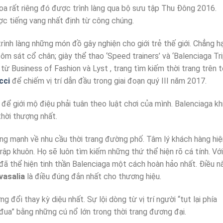
hoa rất riêng đó được trình làng qua bộ sưu tập Thu Đông 2016.
c tiếng vang nhất định từ công chúng.
ình làng những món đồ gây nghiện cho giới trẻ thế giới. Chẳng h
n ôm sát cổ chân; giày thể thao ‘Speed trainers’ và ‘Balenciaga Tr
ừ Business of Fashion và Lyst , trang tìm kiếm thời trang trên t
cci
để chiếm vị trí dẫn đầu trong giai đoạn quý III năm 2017.
 để giới mộ điệu phải tuân theo luật chơi của mình. Balenciaga k
hời thượng nhất.
ởng mạnh về nhu cầu thời trang đường phố. Tâm lý khách hàng hiẹ
rập khuôn. Họ sẽ luôn tìm kiếm những thứ thể hiện rõ cá tính. Vớ
đã thể hiện tinh thần Balenciaga một cách hoàn hảo nhất. Điều n
vasalia
là điều đúng đắn nhất cho thương hiệu.
 đổi thay kỳ diệu nhất. Sự lội dòng từ vị trí người “tụt lại phía
 đua” bằng những cú nổ lớn trong thời trang đương đại.