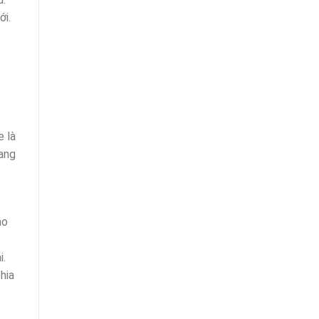
ới.
 là
đang
̣o
i.
chia