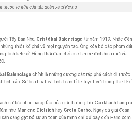
ện thuộc sở hữu của tập đoàn xa xỉ Kering
gười Tây Ban Nha,
Cristóbal Balenciaga
từ năm 1919. Nhắc đến
về những thiết kế phá vỡ mọi nguyên tắc. Ông xóa bỏ các phom da
ang tính lịch sử. Đồng thời đem đến một cuộc định hình mới về
50.
bal Balenciaga
chính là những đường cắt ráp phá cách đi trước
ắt tinh xảo. Sự linh hoạt và tính toán tỉ lệ tuyệt vời trong thiết kế
thành sự lựa chọn hàng đầu của giới thượng lưu. Các khách hàng r
h đám như
Marlene Dietrich
hay
Greta Garbo
. Ngay cả giai đoạn
u sẵn sàng gạt bỏ sự an toàn của mình chỉ để bay đến Paris xem 