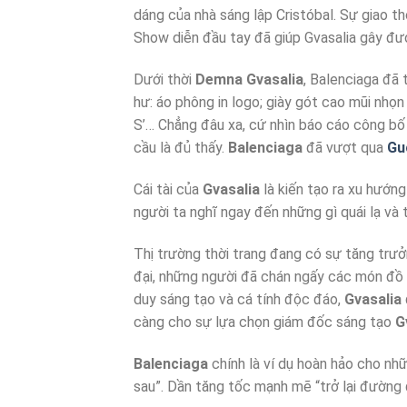
dáng của nhà sáng lập Cristóbal. Sự giao t
Show diễn đầu tay đã giúp Gvasalia gây đượ
Dưới thời
Demna Gvasalia
, Balenciaga đã tr
hư: áo phông in logo; giày gót cao mũi nhọ
S’… Chẳng đâu xa, cứ nhìn báo cáo công bố t
cầu là đủ thấy.
Balenciaga
đã vượt qua
Gu
Cái tài của
Gvasalia
là kiến tạo ra xu hướng
người ta nghĩ ngay đến những gì quái lạ và t
Thị trường thời trang đang có sự tăng trư
đại, những người đã chán ngấy các món đồ 
duy sáng tạo và cá tính độc đáo,
Gvasalia
càng cho sự lựa chọn giám đốc sáng tạo
G
Balenciaga
chính là ví dụ hoàn hảo cho những
sau”. Dần tăng tốc mạnh mẽ “trở lại đường