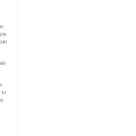
ạn
iple
oàn
hiến
̂n
i tư
ày