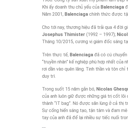
Khi ấy doanh thu chủ yếu của
Balenciaga
đê
Năm 2001,
Balenciaga
chính thức được t
Cho tới nay, thương hiệu đã trải qua 4 đời 
Josephus Thimister
(1992 – 1997);
Nico
Tháng 10/2015, cương vị giám đốc sáng t
Trên thực tế,
Balenciaga
đã có cú chuyển
“truyền nhân” kế nghiệp phù hợp nhất của
rơi dần vào quên lãng. Tinh thần và tôn ch
duy trì.
Trong suốt 15 năm gắn bó,
Nicolas Ghesqu
của anh luôn giữ được những giá trị cốt lo
thành “IT bag”. Nó được săn lùng ở cả thị tru
Sự cống hiến sáng tạo, tận tâm và đam me
tay của anh đã để lại nhiều sự tiếc nuối tron