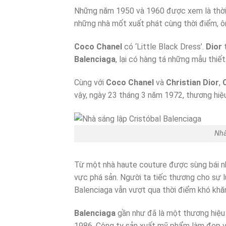
Những năm 1950 và 1960 được xem là thời kỳ 
những nhà mốt xuất phát cùng thời điểm, ông
Coco Chanel
có ‘Little Black Dress’.
Dior
t
Balenciaga
, lại có hàng tá những mẫu thiế
Cùng với
Coco Chanel
và
Christian Dior
,
vậy, ngày 23 tháng 3 năm 1972, thương hiệ
Nhà
Từ một nhà haute couture được sùng bái nh
vực phá sản. Người ta tiếc thương cho sự l
Balenciaga vẫn vượt qua thời điểm khó khăn
Balenciaga
gần như đã là một thương hiệ
1986. Công ty sản xuất mỹ phẩm làm đẹp 