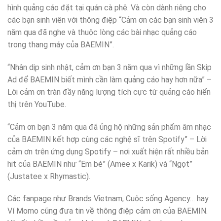
hình quảng cáo đặt tại quán cà phê. Và còn dành riêng cho
các bạn sinh viên với thông điệp “Cảm ơn các bạn sinh viên 3
năm qua đã nghe và thuộc lòng các bài nhạc quảng cáo
trong thang máy của BAEMIN”.
“Nhân dịp sinh nhật, cảm ơn bạn 3 năm qua vì những lần Skip
Ad để BAEMIN biết mình cần làm quảng cáo hay hơn nữa” –
Lời cảm ơn tràn đầy năng lượng tích cực từ quảng cáo hiển
thị trên YouTube.
“Cảm ơn bạn 3 năm qua đã ủng hộ những sản phẩm âm nhạc
của BAEMIN kết hợp cùng các nghệ sĩ trên Spotify” – Lời
cảm ơn trên ứng dụng Spotify – nơi xuất hiện rất nhiều bản
hit của BAEMIN như “Em bé” (Amee x Karik) và “Ngọt”
(Justatee x Rhymastic).
Các fanpage như Brands Vietnam, Cuộc sống Agency… hay
Ví Momo cũng đưa tin về thông điệp cảm ơn của BAEMIN.