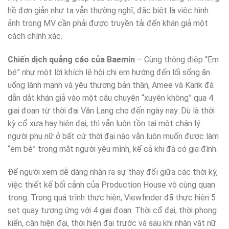
hề đơn giản như ta vẫn thường nghĩ, đặc biệt là việc hình
ảnh trong MV cần phải được truyền tải đến khán giả một
cách chính xác.
Chiến dịch quảng cáo của Baemin
– Cùng thông điệp “Em
bé” như một lời khích lệ hội chị em hướng đến lối sống ăn
uống lành mạnh và yêu thương bản thân, Amee và Karik đã
dẫn dắt khán giả vào một câu chuyện “xuyên không” qua 4
giai đoạn từ thời đại Văn Lang cho đến ngày nay. Dù là thời
kỳ cổ xưa hay hiện đại, thì vẫn luôn tồn tại một chân lý:
người phụ nữ ở bất cứ thời đại nào vẫn luôn muốn được làm
“em bé” trong mắt người yêu mình, kể cả khi đã có gia đình.
Để người xem dễ dàng nhận ra sự thay đổi giữa các thời kỳ,
việc thiết kế bối cảnh của Production House vô cùng quan
trọng. Trong quá trình thực hiện, Viewfinder đã thực hiện 5
set quay tương ứng với 4 giai đoạn: Thời cổ đại, thời phong
kiến, cận hiện đại, thời hiện đại trước và sau khi nhân vật nữ