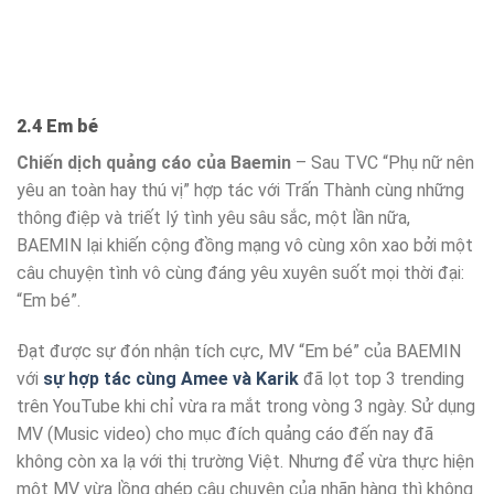
2.4 Em bé
Chiến dịch quảng cáo của Baemin
– Sau TVC “Phụ nữ nên
yêu an toàn hay thú vị” hợp tác với Trấn Thành cùng những
thông điệp và triết lý tình yêu sâu sắc, một lần nữa,
BAEMIN lại khiến cộng đồng mạng vô cùng xôn xao bởi một
câu chuyện tình vô cùng đáng yêu xuyên suốt mọi thời đại:
“Em bé”.
Đạt được sự đón nhận tích cực, MV “Em bé” của BAEMIN
với
sự hợp tác cùng Amee và Karik
đã lọt top 3 trending
trên YouTube khi chỉ vừa ra mắt trong vòng 3 ngày. Sử dụng
MV (Music video) cho mục đích quảng cáo đến nay đã
không còn xa lạ với thị trường Việt. Nhưng để vừa thực hiện
một MV vừa lồng ghép câu chuyện của nhãn hàng thì không