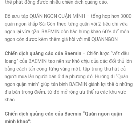
thể phát động được nhiều chiến dịch quảng cáo.
Bộ sưu tập QUÁN NGON QUẬN MÌNH – tổng hợp hơn 3000
quán ngon khắp Sài Gòn theo từng quận với 2 tiêu chí vừa
ngon lại vừa gần. BAEMIN còn hào hứng khao 60% để món
ngon còn được kèm thêm giá hời với mã QUANNGON.
Chiến dịch quảng cáo của Baemin
– Chiến lược “vết dầu
loang” của BAEMIN tạo nên sự khó chịu của các đối thủ lớn
bằng cách tấn công từng vùng một, tập trung thu hút cả
người mua lẫn người bán ở địa phương đó. Hướng đi “Quán
ngon quận mình” giúp tân binh BAEMIN giành lợi thế ở những
địa bàn trọng điểm, từ đó mở rộng ưu thế ra các khu vực
khác.
Chiến dịch quảng cáo của Baemin “Quán ngon quận
mình khao”: