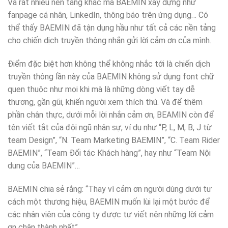
Và rất nhiều nền tảng khác mà BAEMIN xây dựng như
fanpage cá nhân, LinkedIn, thông báo trên ứng dụng… Có
thể thấy BAEMIN đã tận dụng hầu như tất cả các nền tảng
cho chiến dịch truyền thông nhắn gửi lời cảm ơn của mình.
Điểm đặc biệt hơn không thể không nhắc tới là chiến dịch
truyền thông lần này của BAEMIN không sử dụng font chữ
quen thuộc như mọi khi mà là những dòng viết tay dễ
thương, gần gũi, khiến người xem thích thú. Và để thêm
phần chân thực, dưới mỗi lời nhắn cảm ơn, BEAMIN còn để
tên viết tắt của đội ngũ nhân sự, ví dụ như “P, L, M, B, J từ
team Design”, “N. Team Marketing BAEMIN”, “C. Team Rider
BAEMIN”, “Team Đối tác Khách hàng”, hay như “Team Nội
dung của BAEMIN”…
BAEMIN chia sẻ rằng: “Thay vì cảm ơn người dùng dưới tư
cách một thương hiệu, BAEMIN muốn lùi lại một bước để
các nhân viên của công ty được tự viết nên những lời cảm
ơn chân thành nhất”.