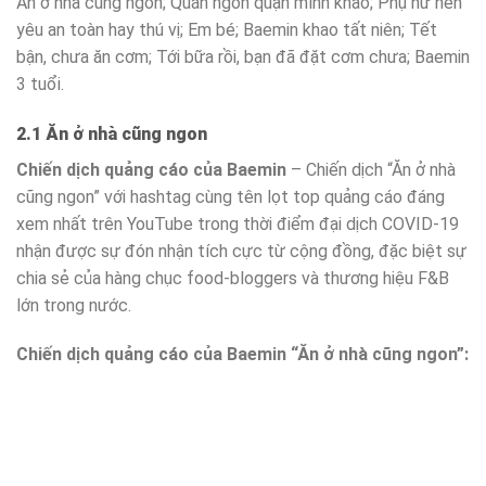
Ăn ở nhà cũng ngon; Quán ngon quận mình khao; Phụ nữ nên
yêu an toàn hay thú vị; Em bé; Baemin khao tất niên; Tết
bận, chưa ăn cơm; Tới bữa rồi, bạn đã đặt cơm chưa; Baemin
3 tuổi.
2.1 Ăn ở nhà cũng ngon
Chiến dịch quảng cáo của Baemin
– Chiến dịch “Ăn ở nhà
cũng ngon” với hashtag cùng tên lọt top quảng cáo đáng
xem nhất trên YouTube trong thời điểm đại dịch COVID-19
nhận được sự đón nhận tích cực từ cộng đồng, đặc biệt sự
chia sẻ của hàng chục food-bloggers và thương hiệu F&B
lớn trong nước.
Chiến dịch quảng cáo của Baemin “Ăn ở nhà cũng ngon”: