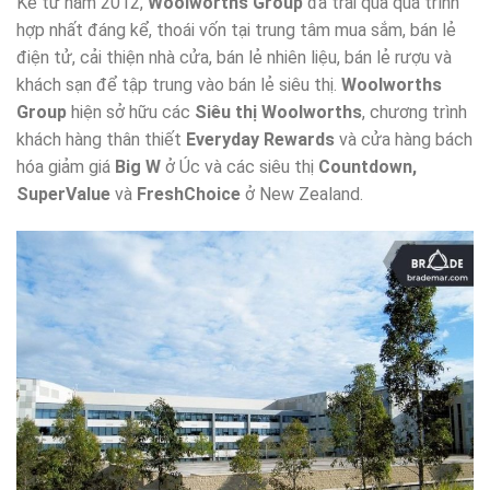
Kể từ năm 2012,
Woolworths Group
đã trải qua quá trình
hợp nhất đáng kể, thoái vốn tại trung tâm mua sắm, bán lẻ
điện tử, cải thiện nhà cửa, bán lẻ nhiên liệu, bán lẻ rượu và
khách sạn để tập trung vào bán lẻ siêu thị.
Woolworths
Group
hiện sở hữu các
Siêu thị Woolworths
, chương trình
khách hàng thân thiết
Everyday Rewards
và cửa hàng bách
hóa giảm giá
Big W
ở Úc và các siêu thị
Countdown,
SuperValue
và
FreshChoice
ở New Zealand.