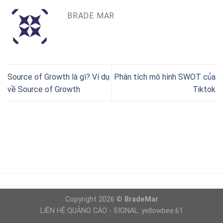
BRADE MAR
Source of Growth là gì? Ví dụ
Phân tích mô hình SWOT của
về Source of Growth
Tiktok
Copyright 2026 ©
BradeMar
LIÊN HỆ QUẢNG CÁO - SIGNAL: yellowbee.61
Giải Trí