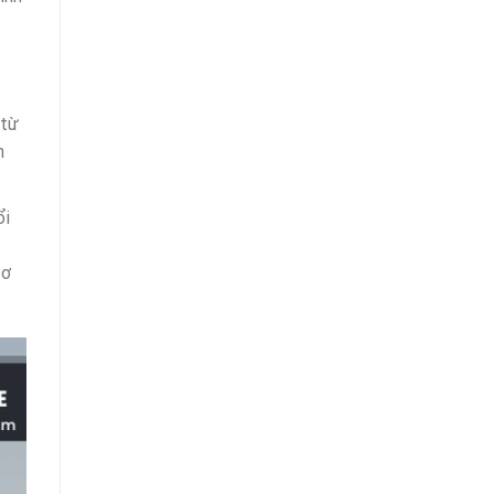
 từ
n
ổi
cơ