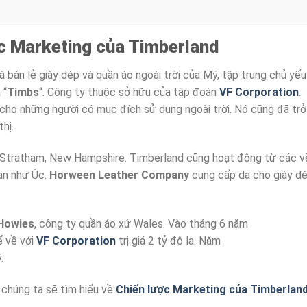
ợc Marketing của Timberland
 bán lẻ giày dép và quần áo ngoài trời của Mỹ, tập trung chủ yếu
 “
Timbs
“. Công ty thuộc sở hữu của tập đoàn
VF Corporation
.
cho những người có mục đích sử dụng ngoài trời. Nó cũng đã trở
hị.
 Stratham, New Hampshire. Timberland cũng hoạt động từ các v
hạn như Úc.
Horween Leather Company
cung cấp da cho giày d
Howies
, công ty quần áo xứ Wales. Vào tháng 6 năm
ể về với
VF Corporation
trị giá 2 tỷ đô la. Năm
.
 chúng ta sẽ tìm hiểu về
Chiến lược Marketing của Timberlan