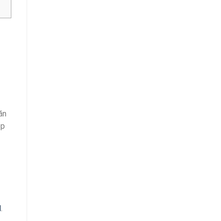
ăn
ép
d
.