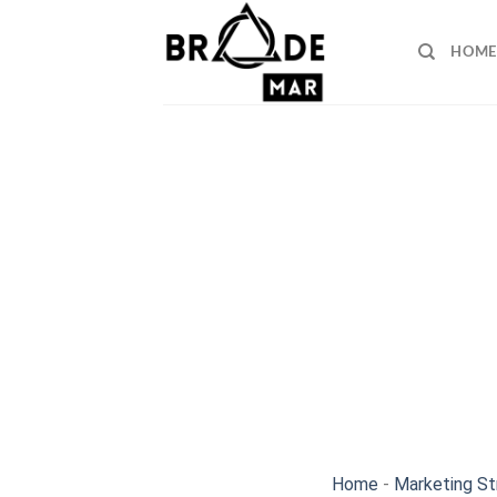
Skip
to
HOME
content
Home
-
Marketing St