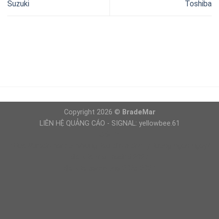
Suzuki
Toshiba
Copyright 2026 ©
BradeMar
LIÊN HỆ QUẢNG CÁO - SIGNAL: yellowbee.61
Giải Trí
https://brademar.com/vung-tau-diem-den-ly-tuong-ngan-ngay/
dls kits real madrid 2027
dls kits barcelona 2026 2027