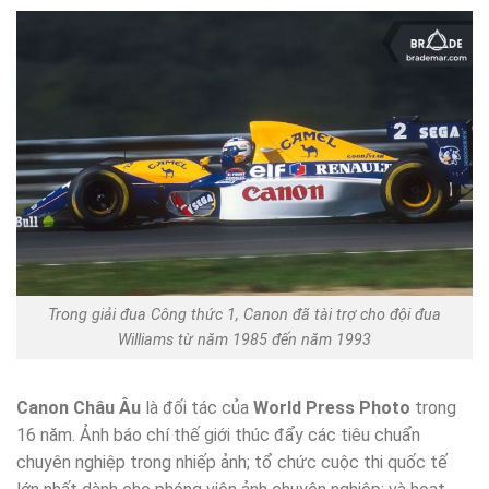
Trong giải đua Công thức 1, Canon đã tài trợ cho đội đua
Williams từ năm 1985 đến năm 1993
Canon Châu Âu
là đối tác của
World Press Photo
trong
16 năm. Ảnh báo chí thế giới thúc đẩy các tiêu chuẩn
chuyên nghiệp trong nhiếp ảnh; tổ chức cuộc thi quốc tế