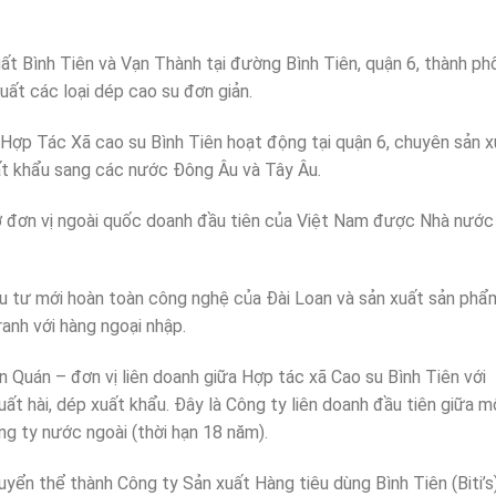
xuất Bình Tiên và Vạn Thành tại đường Bình Tiên, quận 6, thành ph
uất các loại dép cao su đơn giản.
h Hợp Tác Xã cao su Bình Tiên hoạt động tại quận 6, chuyên sản x
xuất khẩu sang các nước Đông Âu và Tây Âu.
rở đơn vị ngoài quốc doanh đầu tiên của Việt Nam được Nhà nước
ầu tư mới hoàn toàn công nghệ của Đài Loan và sản xuất sản phẩ
anh với hàng ngoại nhập.
ơn Quán – đơn vị liên doanh giữa Hợp tác xã Cao su Bình Tiên với
t hài, dép xuất khẩu. Đây là Công ty liên doanh đầu tiên giữa m
ng ty nước ngoài (thời hạn 18 năm).
uyển thể thành Công ty Sản xuất Hàng tiêu dùng Bình Tiên (Biti’s)