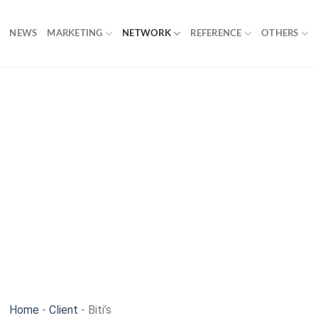
NEWS
MARKETING
NETWORK
REFERENCE
OTHERS
Home
-
Client
-
Biti’s