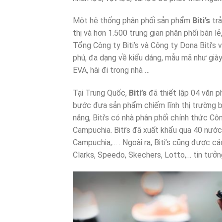
Một hệ thống phân phối sản phẩm
Biti’s
trả
thị và hơn 1.500 trung gian phân phối bán l
Tổng Công ty Biti’s và Công ty Dona Biti’s 
phú, đa dạng về kiểu dáng, mẫu mã như giày 
EVA, hài đi trong nhà …
Tại Trung Quốc,
Biti’s
đã thiết lập 04 văn p
bước đưa sản phẩm chiếm lĩnh thị trường b
năng, Biti’s có nhà phân phối chính thức C
Campuchia. Biti’s đã xuất khẩu qua 40 nước
Campuchia,… . Ngoài ra, Biti’s cũng được c
Clarks, Speedo, Skechers, Lotto,… tin tưởng