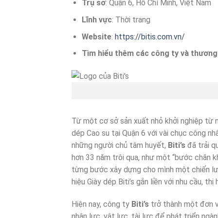
Trụ sở
: Quận 6, Hồ Chí Minh, Việt Nam
Lĩnh vực
: Thời trang
Website
:
https://bitis.com.vn/
Tìm hiểu thêm các công ty và thương 
Từ một cơ sở sản xuất nhỏ khởi nghiệp từ
dép Cao su tại Quận 6 với vài chục công nhâ
những người chủ tâm huyết,
Biti’s
đã trải q
hơn 33 năm trôi qua, như một “bước chân k
từng bước xây dựng cho mình một chiến lượ
hiệu Giày dép Biti’s gắn liền với nhu cầu, thị
Hiện nay, công ty
Biti’s
trở thành một đơn v
nhân lực, vật lực, tài lực để phát triển 