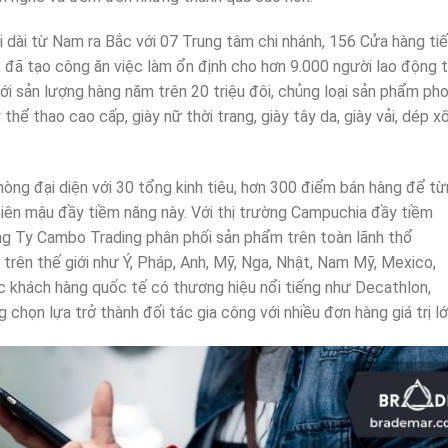
i dài từ Nam ra Bắc với 07 Trung tâm chi nhánh, 156 Cửa hàng ti
ẻ, đã tạo công ăn việc làm ổn định cho hơn 9.000 người lao động ta
với sản lượng hàng năm trên 20 triệu đôi, chủng loại sản phẩm ph
thể thao cao cấp, giày nữ thời trang, giày tây da, giày vải, dép x
hòng đại diện với 30 tổng kinh tiêu, hơn 300 điểm bán hàng để t
iên mậu đầy tiềm năng này. Với thị trường Campuchia đầy tiềm
ông Ty Cambo Trading phân phối sản phẩm trên toàn lãnh thổ
 trên thế giới như Ý, Pháp, Anh, Mỹ, Nga, Nhật, Nam Mỹ, Mexico,
ác khách hàng quốc tế có thương hiệu nổi tiếng như Decathlon,
 chọn lựa trở thành đối tác gia công với nhiều đơn hàng giá trị lớ