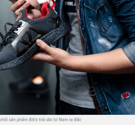
hối sản phẩm Biti’s trải dài từ Nam ra Bắc