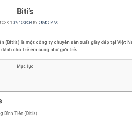
Biti’s
TED ON
27/12/2024
BY
BRADE MAR
n (Biti’s) là một công ty chuyên sản xuất giày dép tại Việt N
 dành cho trẻ em cũng như giới trẻ.
Mục lục
s
 Bình Tiên (Biti’s)