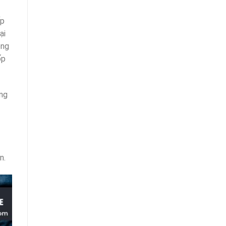
ếp
̣i
ong
ốp
ừng
n.