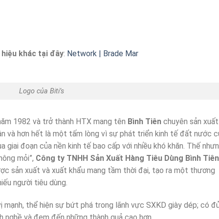
hiệu khác tại đây
:
Network | Brade Mar
Logo của Biti’s
 năm 1982 và trở thành HTX mang tên
Bình Tiên
chuyên sản xuất
n và hơn hết là một tấm lòng vì sự phát triển kinh tế đất nước c
ua giai đoạn của nền kinh tế bao cấp với nhiều khó khăn. Thế nhưn
hông mỏi”,
Công ty TNHH Sản Xuất Hàng Tiêu Dùng Bình Tiên
c sản xuất và xuất khẩu mang tầm thời đại, tạo ra một thương
 hiếu người tiêu dùng.
ị mạnh, thể hiện sự bứt phá trong lãnh vực SXKD giày dép; có đ
ngành nghề và đem đến những thành quả cao hơn.