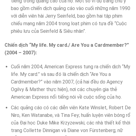
tiếng trong quảng cáo của họ. Một số ví dụ đáng chú ý
bao gồm chiến dịch quảng cáo vào cuối những năm 1990
với diễn viên hài Jerry Seinfeld, bao gồm hai tập phim
chiếu mạng năm 2004 trong loạt phim có tựa đề “Cuộc
phiêu lưu của Seinfeld & Siêu nhân”.
Chiến dịch “My life. My card./ Are You a Cardmember?”
(2004 – 2007):
Cuối năm 2004, American Express tung ra chiến dịch “My
life. My card.” và sau đó là chiến dịch “Are You a
Cardmember?” vào năm 2007, (cả hai đều do Agency
Ogilvy & Mather thực hiện), nơi các chuyên gia thẻ
American Express nổi tiếng nói về cuộc sống của họ.
Các quảng cáo có các diễn viên Kate Winslet, Robert De
Niro, Ken Watanabe, và Tina Fey; huấn luyện viên bóng rổ
của Đại học Duke Mike Krzyzewski; các nhà thiết kế thời
trang Collette Dinnigan và Diane von Fürstenberg; nữ