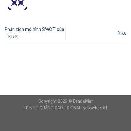
Phân tích mô hình SWOT của
Nike
Tiktok
Copyright 2026 ©
BradeMar
LIÊN HỆ QUẢNG CÁO - SIGNAL: yellowbee.61
Giải Trí
https://brademar.com/vung-tau-diem-den-ly-tuong-ngan-ngay/
dls kits real madrid 2027