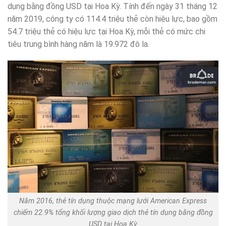
dụng bằng đồng USD tại Hoa Kỳ. Tính đến ngày 31 tháng 12
năm 2019, công ty có 114.4 triệu thẻ còn hiệu lực, bao gồm
54.7 triệu thẻ có hiệu lực tại Hoa Kỳ, mỗi thẻ có mức chi
tiêu trung bình hàng năm là 19.972 đô la.
Năm 2016, thẻ tín dụng thuộc mạng lưới American Express
chiếm 22.9% tổng khối lượng giao dịch thẻ tín dụng bằng đồng
USD tại Hoa Kỳ