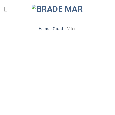
Skip
to
content
Home
-
Client
-
Vifon