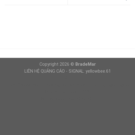
Copyright 2026 ©
BradeMar
LIÊN HỆ QUẢNG CÁO - SIGNAL: yellowbee.61
Giải Trí
https://brademar.com/vung-tau-diem-den-ly-tuong-ngan-ngay/
dls kits real madrid 2027
dls kits barcelona 2026 2027