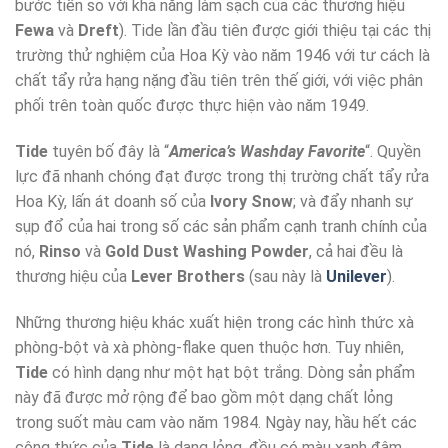
bước tiến so với khả năng làm sạch của các thương hiệu
Fewa
và
Dreft
). Tide lần đầu tiên được giới thiệu tại các thị
trường thử nghiệm của Hoa Kỳ vào năm 1946 với tư cách là
chất tẩy rửa hạng nặng đầu tiên trên thế giới, với việc phân
phối trên toàn quốc được thực hiện vào năm 1949.
Tide
tuyên bố đây là “
America’s Washday Favorite
“. Quyền
lực đã nhanh chóng đạt được trong thị trường chất tẩy rửa
Hoa Kỳ, lấn át doanh số của
Ivory Snow
; và đẩy nhanh sự
sụp đổ của hai trong số các sản phẩm cạnh tranh chính của
nó,
Rinso
và
Gold Dust Washing Powder
, cả hai đều là
thương hiệu của
Lever Brothers
(sau này là
Unilever
).
Những thương hiệu khác xuất hiện trong các hình thức xà
phòng-bột và xà phòng-flake quen thuộc hơn. Tuy nhiên,
Tide
có hình dạng như một hạt bột trắng. Dòng sản phẩm
này đã được mở rộng để bao gồm một dạng chất lỏng
trong suốt màu cam vào năm 1984. Ngày nay, hầu hết các
công thức của
Tide
là dạng lỏng, đều có màu xanh đậm,