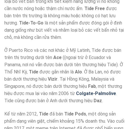
loại bỏ vết bẩn trong khi tiết kiệm năng lượng vì nó không
cần nước nóng hoặc thậm chí nước ấm.
Tide Free
được
bán trên thị trường là không màu hoặc không có hạt lưu
hương.
Tide-To-Go
là một sản phẩm được đóng gói ở định
dạng giống như bút viết và nhằm loại bỏ các vết bẩn nhỏ tại
chỗ, mà không cần rửa thêm.
Ở Puerto Rico và các nơi khác ở Mỹ Latinh, Tide được bán
trên thị trường dưới tên
Ace
((ngoại trừ ở Ecuador và
Panama, nơi nó vẫn được bán dưới tên thương hiệu Tide). Ở
Thổ Nhĩ Kỳ,
Tide
được gắn nhãn là
Alo
. Ở Ba Lan, nó được
bán dưới thương hiệu
Vizir
. Tại Hồng Kông, Malaysia và
Singapore, nó được bán dưới thương hiệu
Fab
, một thương
hiệu được mua lại vào năm 2006 từ
Colgate-Palmolive
.
Tide cũng được bán ở Anh dưới thương hiệu
Daz
.
Kể từ năm 2012,
Tide
đã bán
Tide Pods
, một dòng sản
phẩm dạng viên giặt, chiếm khoảng 15% doanh thu. Vào cuối
năm 2017, một meme trên Internet đã được phổ biến xung