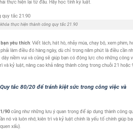
i thực hiện lại từ đầu. Hãy học tính kỷ luật.
ìa khóa thực hiện thành công quy tắc 21.90
bạn yêu thích
: Viết lách, hát hò, nhảy múa, chạy bộ, xem phim, 
 phải làm điều đó hàng ngày, dù chỉ trong năm phút là điều cần n
ơi dậy niềm vui và cũng sẽ giúp bạn có động lực cho những công v
trì và kỷ luật, nâng cao khả năng thành công trong chuỗi 21 hoặc
uy tắc 80/20 để tránh kiệt sức trong công việc và
21/90
cũng như những lưu ý quan trọng để áp dụng thành công q
 nó và luôn nhớ, kiên trì và kỷ luật chính là yếu tố chính giúp b
 quen xấu).