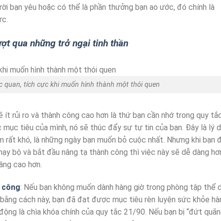
i bạn yêu hoặc có thể là phần thưởng bạn ao ước, đó chính là
ực.
ợt qua những trở ngại tinh thần
c quan, tích cực khi muốn hình thành một thói quen
ẽ ít rủi ro và thành công cao hơn là thứ bạn cần nhớ trong quy tắ
mục tiêu của mình, nó sẽ thúc đẩy sự tự tin của bạn. Đây là lý 
m rất khó, là những ngày bạn muốn bỏ cuộc nhất. Nhưng khi bạn 
ạy bộ và bắt đầu nâng tạ thành công thì việc này sẽ dễ dàng hơ
âng cao hơn.
h công
: Nếu bạn không muốn dành hàng giờ trong phòng tập thể 
t bằng cách này, bạn đã đạt được mục tiêu rèn luyện sức khỏe hà
 động là chìa khóa chính của quy tắc 21/90. Nếu bạn bị “đứt quã