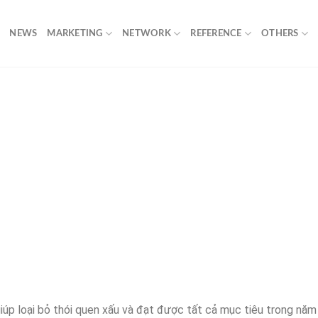
NEWS
MARKETING
NETWORK
REFERENCE
OTHERS
úp loại bỏ thói quen xấu và đạt được tất cả mục tiêu trong năm