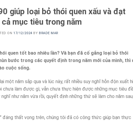
0 giúp loại bỏ thói quen xấu và đạt
 cả mục tiêu trong năm
TED ON
17/12/2024
BY
BRADE MAR
hói quen tốt bao nhiêu lần? Và bạn đã cố gắng loại bỏ thói
hùn bước trong các quyết định trong năm mới của mình, thì
vào cuộc sống.
i một năm sắp qua và lúc này, rất nhiều suy nghĩ hỗn độn xuất hi
ồi chưa làm được gì, vẫn chưa thực hiện được những mục tiêu đề
uy nghĩ như năm vừa rồi, quyết định những thứ sẽ làm cho năm sau
ặp” đáng thất vọng trên, chúng tôi đã có công thức giúp bạn thực