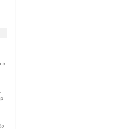
 có
.
ập
ào