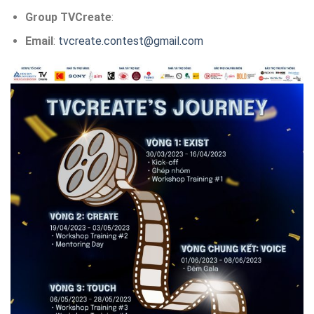
Group TVCreate
:
Email
:
tvcreate.contest@gmail.com