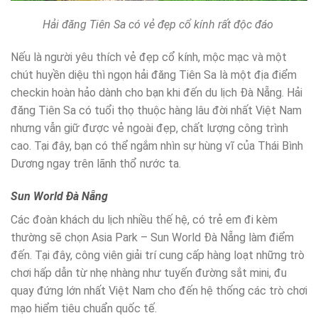
Hải đăng Tiên Sa có vẻ đẹp cổ kính rất độc đáo
Nếu là người yêu thích vẻ đẹp cổ kính, mộc mạc và một
chút huyền diệu thì ngọn hải đăng Tiên Sa là một địa điểm
checkin hoàn hảo dành cho bạn khi đến du lịch Đà Nẵng. Hải
đăng Tiên Sa có tuổi thọ thuộc hàng lâu đời nhất Việt Nam
nhưng vẫn giữ được vẻ ngoài đẹp, chất lượng công trình
cao. Tại đây, bạn có thể ngắm nhìn sự hùng vĩ của Thái Bình
Dương ngay trên lãnh thổ nước ta.
Sun World Đà Nẵng
Các đoàn khách du lịch nhiều thế hệ, có trẻ em đi kèm
thường sẽ chọn Asia Park – Sun World Đà Nẵng làm điểm
đến. Tại đây, công viên giải trí cung cấp hàng loạt những trò
chơi hấp dẫn từ nhẹ nhàng như tuyến đường sắt mini, đu
quay đứng lớn nhất Việt Nam cho đến hệ thống các trò chơi
mạo hiểm tiêu chuẩn quốc tế.