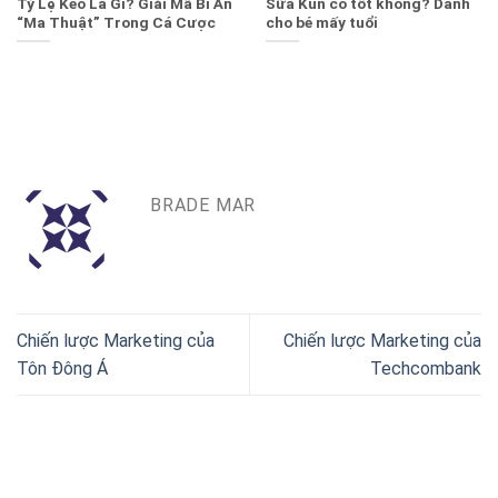
Tỷ Lệ Kèo Là Gì? Giải Mã Bí Ẩn
Sữa Kun có tốt không? Dành
“Ma Thuật” Trong Cá Cược
cho bé mấy tuổi
BRADE MAR
Chiến lược Marketing của
Chiến lược Marketing của
Tôn Đông Á
Techcombank