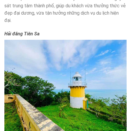
sát trung tâm thành phố, giúp du khách vừa thưởng thức vẻ
đẹp đại dương, vừa tận hưởng những dịch vụ du lịch hiện
đại.
Hải đăng Tiên Sa