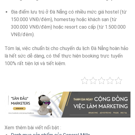
Địa điểm lưu trú ở Đà Nẵng có nhiều mức giá hostel (từ
150.000 VNĐ/đêm), homestay hoặc khách sạn (từ
300.000 VNĐ/đêm) hoặc resort cao cấp (từ 1.500.000
VNĐ/đêm).
Tóm lại, việc chuẩn bị cho chuyến du lịch Đà Nẵng hoàn hảo
là hết sức dễ dàng, có thể thực hiện booking trực tuyến
100% rất tiện lợi và tiết kiệm.
Xem thêm bài viết nổi bật :