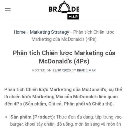
Skip
to
content
Home
-
Marketing Strategy
-
Phân tích Chiến lược
Marketing của McDonald’s (4Ps)
Phân tích Chiến lược Marketing của
McDonald’s (4Ps)
POSTED ON
25/01/2025
BY
BRADE MAR
Phân tích Chiến lược Marketing của McDonald’s, cụ thể
là chiến lược Marketing Mix của McDonald’s liên quan
đến 4Ps (Sản phẩm, Giá cả, Phân phối và Chiêu thị).
Sản phẩm (Product):
Thực đơn đa dạng, tập trung vào
burger, khoai tây chiên, đồ uống, món ăn sáng và món ăn