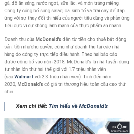
gà, đồ ăn sáng, nước ngọt, sữa lắc, và món tráng miệng.
Công ty cũng bổ sung salad, cá, sinh tố và trái cây để đáp
ứng với sự thay đổi thị hiếu của người tiêu dùng và phản ứng
tiêu cực vì sự không lành mạnh của thực phẩm ăn nhanh.
Doanh thu của
McDonald’s
đến từ tiền cho thuê bất động
sản, tiền nhượng quyền, cũng như doanh thu tại các nhà
hàng do công ty trực tiếp điều hành. Theo hai báo cáo
được công bố vào năm 2018, McDonald’s là nhà tuyển dụng
tư nhân lớn thứ hai thế giới với 1.7 triệu nhân viên
(sau
Walmart
với 2.3 triệu nhân viên). Tính đến năm
2020,
McDonald’s
có giá trị thương hiệu toàn cầu cao thứ
chín.
Xem chi tiết:
Tìm hiểu về McDonald’s