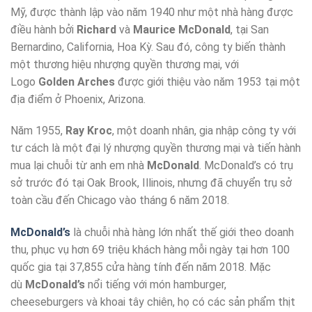
Mỹ, được thành lập vào năm 1940 như một nhà hàng được
điều hành bởi
Richard
và
Maurice McDonald
, tại San
Bernardino, California, Hoa Kỳ. Sau đó, công ty biến thành
một thương hiệu nhượng quyền thương mại, với
Logo
Golden Arches
được giới thiệu vào năm 1953 tại một
địa điểm ở Phoenix, Arizona.
Năm 1955,
Ray Kroc
, một doanh nhân, gia nhập công ty với
tư cách là một đại lý nhượng quyền thương mại và tiến hành
mua lại chuỗi từ anh em nhà
McDonald
. McDonald’s có trụ
sở trước đó tại Oak Brook, Illinois, nhưng đã chuyển trụ sở
toàn cầu đến Chicago vào tháng 6 năm 2018.
McDonald’s
là chuỗi nhà hàng lớn nhất thế giới theo doanh
thu, phục vụ hơn 69 triệu khách hàng mỗi ngày tại hơn 100
quốc gia tại 37,855 cửa hàng tính đến năm 2018. Mặc
dù
McDonald’s
nổi tiếng với món hamburger,
cheeseburgers và khoai tây chiên, họ có các sản phẩm thịt