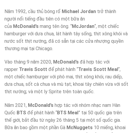
Năm 1992, cầu thủ bóng rổ
Michael Jordan
trở thành
người nổi tiếng đầu tiên có một bữa ăn
của
McDonald’s
mang tên ông. “
McJordan
“, một chiếc
hamburger với dưa chua, lát hành tây sống, thịt xông khói và
nước sốt thịt nướng, đã có sẵn tại các cửa nhượng quyền
thương mại tại Chicago.
Vào tháng 9 năm 2020,
McDonald’s
đã hợp tác với
rapper
Travis Scott
để phát hành “
Travis Scott Meal
“,
một chiếc hamburger với phô mai, thịt xông khói, rau diếp,
dưa chua, sốt cà chua và mù tạt; khoai tây chiên vừa với sốt
thịt nướng; và một ly Sprite trên toàn quốc.
Năm 2021,
McDonald’s
hợp tác với nhóm nhạc nam Hàn
Quốc
BTS
để phát hành “
BTS Meal
” tại 50 quốc gia trên
thế giới, bắt đầu từ ngày 26 tháng 5 tại một số quốc gia.
Bữa ăn bao gồm một phần Gà
McNuggets
10 miếng, khoai