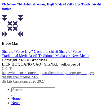
Chiến lược Thách thức thị trường là gì? Ví dụ về chiến lược Thách thức thị
trường
Brade Mar
Share of Voice là gì? Cách tính chỉ số Share of Voice
Traditional Media là gì? Traditional Media với New Media
Copyright 2026 ©
BradeMar
LIÊN HỆ QUẢNG CÁO - SIGNAL: yellowbee.61
Giải Trí
https://brademar.com/vung-tau-diem-den-ly-tuong-ngan-ngay/
dls kits real madrid 2027
dls kits barcelona 2026 2027
Home
News