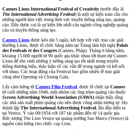
Cannes Lions International Festival of Creativity
(trước đây là
The International Advertising Festival
) là một sự kiện toàn cầu cho
những người làm việc trong lĩnh vực truyền thông sáng tạo, quảng
cáo. Đây được coi là sự kiện lớn nhất của ngành công nghiệp quảng
cáo và truyền thông sáng tạo.
Cannes Lions
được kéo dài 5 ngày, kết hợp với việc trao các giải
thưởng Lions, được tổ chức hàng năm tại Trung tâm hội nghị
Palais
des Festivals et des Congrès
(Cannes, Pháp). Tháng 6 hàng năm,
khoảng 15.000 người từ 90 quốc gia khác nhau tới tham dự Cannes
Lions để tôn vinh những ý tưởng sáng tạo tốt nhất trong truyền
thông thương hiệu, thảo luận về các vấn đề trong ngành và kết nối
với nhau. Các hoạt động của Festival bao gồm nhiều lễ trao giải
cũng như Opening và Closing Gala.
Lấy cảm hứng từ
Cannes Film Festival
, được tổ chức tại
Cannes
từ cuối những năm 1940, một nhóm các ông trùm quảng cáo thuộc
Screen Advertising World Association (SAWA)
nhận thấy rằng
các nhà sản xuất phim quảng cáo nên được công nhận tương tự. Họ
thành lập
The International Advertising Festival
, lần đầu diễn ra
tại Venice, Ý vào 09/1954 với 187 tác phẩm đến từ 14 quốc gia.
Bức tượng The Lion Venice tại quảng trường San Marco (Venice) là
nguồn cảm hứng cho chiếc cup Lion.