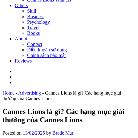
Others
Skill
Business
Psychology
Travel
Books
About
Contact
Điều khoản sử dụng
Chính sách bảo mật
Reviews
-
-
Home
-
Advertising
-
Cannes Lions là gì? Các hạng mục giải
thưởng của Cannes Lions
Cannes Lions là gì? Các hạng mục giải
thưởng của Cannes Lions
Posted on
13/02/2025
by
Brade Mar