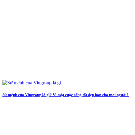
Sứ mệnh của Vingroup là gì? Vì một cuộc sống tốt đẹp hơn cho mọi người?