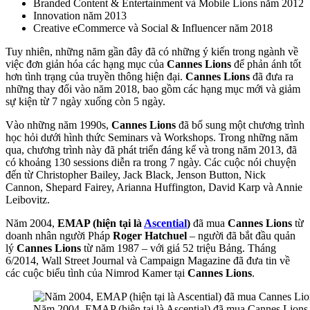
Branded Content & Entertainment và Mobile Lions năm 2012
Innovation năm 2013
Creative eCommerce và Social & Influencer năm 2018
Tuy nhiên, những năm gần đây đã có những ý kiến trong ngành về
việc đơn giản hóa các hạng mục của
Cannes Lions
để phản ánh tốt
hơn tình trạng của truyền thông hiện đại.
Cannes Lions
đã đưa ra
những thay đổi vào năm 2018, bao gồm các hạng mục mới và giảm
sự kiện từ 7 ngày xuống còn 5 ngày.
Vào những năm 1990s,
Cannes Lions
đã bổ sung một chương trình
học hỏi dưới hình thức Seminars và Workshops. Trong những năm
qua, chương trình này đã phát triển đáng kể và trong năm 2013, đã
có khoảng 130 sessions diễn ra trong 7 ngày. Các cuộc nói chuyện
đến từ Christopher Bailey, Jack Black, Jenson Button, Nick
Cannon, Shepard Fairey, Arianna Huffington, David Karp và Annie
Leibovitz.
Năm 2004,
EMAP (hiện tại là
Ascential
)
đã mua
Cannes Lions
từ
doanh nhân người Pháp
Roger Hatchuel
– người đã bắt đầu quản
lý
Cannes Lions
từ năm 1987 – với giá 52 triệu Bảng. Tháng
6/2014, Wall Street Journal và Campaign Magazine đã đưa tin về
các cuộc biểu tình của Nimrod Kamer tại
Cannes Lions
.
Năm 2004, EMAP (hiện tại là Ascential) đã mua Cannes Lions