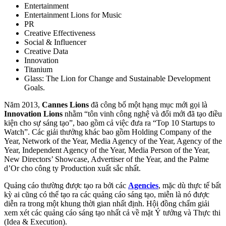
Entertainment
Entertainment Lions for Music
PR
Creative Effectiveness
Social & Influencer
Creative Data
Innovation
Titanium
Glass: The Lion for Change and Sustainable Development
Goals.
Năm 2013,
Cannes Lions
đã công bố một hạng mục mới gọi là
Innovation Lions
nhằm “tôn vinh công nghệ và đổi mới đã tạo điều
kiện cho sự sáng tạo”, bao gồm cả việc đưa ra “Top 10 Startups to
Watch”. Các giải thưởng khác bao gồm Holding Company of the
Year, Network of the Year, Media Agency of the Year, Agency of the
Year, Independent Agency of the Year, Media Person of the Year,
New Directors’ Showcase, Advertiser of the Year, and the Palme
d’Or cho công ty Production xuất sắc nhất.
Quảng cáo thường được tạo ra bởi các
Agencies
, mặc dù thực tế bất
kỳ ai cũng có thể tạo ra các quảng cáo sáng tạo, miễn là nó được
diễn ra trong một khung thời gian nhất định. Hội đồng chấm giải
xem xét các quảng cáo sáng tạo nhất cả về mặt Ý tưởng và Thực thi
(Idea & Execution).