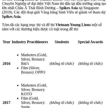
Chuyên Nghiệp sẽ đại diện Việt Nam thi đấu tại đấu trường sáng tạo
lớn nhất Châu Á Thái Bình Dương –
Spikes Asia
tại Singapore
(2019). Các đội đoạt giải Vàng bảng Sinh Viên sẽ giành vé tham dự
Spikes Asia
.
Tóm tắt các hạng mục thi và để thi
Vietnam Young Lions
một số
năm với các thương hiệu được có mặt trong đề thi:
Year
Industry Practitioners
Students
Special Awards
Marketers (Gold,
Silver, Bronze):
2016
Biti’s
(không tổ chức)
(không tổ chức)
Film (Sliver,
Bronze): OPPO
Marketers (Gold,
Silver, Bronze):
KOTO
Film (Gold,
2017
Silver, Bronze):
(không tổ chức)
(không tổ chức)
Sprite