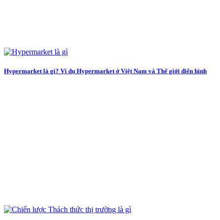
Hypermarket là gì? Ví dụ Hypermarket ở Việt Nam và Thế giới điển hình