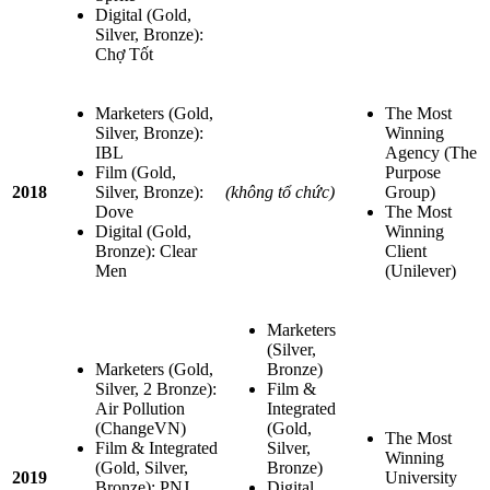
Digital (Gold,
Silver, Bronze):
Chợ Tốt
Marketers (Gold,
The Most
Silver, Bronze):
Winning
IBL
Agency (The
Film (Gold,
Purpose
2018
Silver, Bronze):
(không tổ chức)
Group)
Dove
The Most
Digital (Gold,
Winning
Bronze): Clear
Client
Men
(Unilever)
Marketers
(Silver,
Marketers (Gold,
Bronze)
Silver, 2 Bronze):
Film &
Air Pollution
Integrated
(ChangeVN)
(Gold,
The Most
Film & Integrated
Silver,
Winning
(Gold, Silver,
Bronze)
2019
University
Bronze): PNJ
Digital