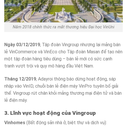
Năm 2018 chính thức ra mắt thương hiệu Đại học VinUni
Ngày 03/12/2019
, Tập đoàn Vingroup nhượng lại mảng bán
lẻ VinCommerce và VinEco cho Tập đoàn Masan để tạo nên
một tập đoàn hàng tiêu dùng – bán lẻ mới có sức cạnh
tranh vượt trội và quy mô hàng đầu Việt Nam.
Tháng 12/2019
, Adayroi thông báo dừng hoạt động, sáp
nhập vào VinID, chuỗi bán lẻ điện máy VinPro tuyên bố giải
thể. Vingroup rút chân khỏi mảng thương mại điện tử và bán
lẻ điện máy.
3. Lĩnh vực hoạt động của Vingroup
Vinhomes
(Bất động sản nhà ở, biệt thự và dịch vụ):