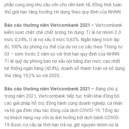
phần cung ứng nhu cầu vốn cho nền kinh tế, đồng thời tuân
thủ giới hạn tăng trưởng tín dụng theo quy định của NHNN.
Báo cáo thường niên Vietcombank 2021 –
Vietcombank
kiểm soát chặt chẽ chất lượng tín dụng: Tỉ lệ nợ nhóm 2 ở
mức 0,34%; tỉ lệ nợ xấu ở mức 0,63%. Ngân hàng trích lập
đủ 100% dự phòng cụ thể của dư nợ cơ cấu theo Thông tư
03 – sớm trước 2 năm so với thời hạn quy định của NHNN.
Tỉ lệ quỹ dự phòng bao nợ xấu nội bảng đạt mức cao nhất
hệ thống ngân hàng (424%); doanh số thanh toán và sử dụng
thẻ tăng 19,2% so với 2020…
Báo cáo thường niên Vietcombank 2021 –
Đáng chú ý,
trong năm 2021, Vietcombank tiếp tục triển khai đồng bộ
các giải pháp hỗ trợ, đồng hành cùng doanh nghiệp, cá nhân
và hộ gia đình chịu tác động của dịch COVID-19. Tổng dư
nợ khách hàng vay vốn bị ảnh hưởng bởi dịch bệnh COVID-
19 được cơ cấu lại thời hạn trả nợ, giữ nguyên nhóm nợ là