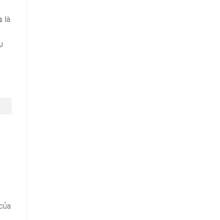
s
là
ụ
 của