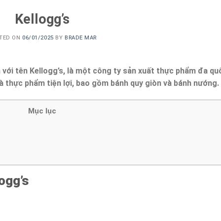
Kellogg’s
TED ON
06/01/2025
BY
BRADE MAR
với tên Kellogg’s, là một công ty sản xuất thực phẩm đa qu
và thực phẩm tiện lợi, bao gồm bánh quy giòn và bánh nướng.
Mục lục
logg’s