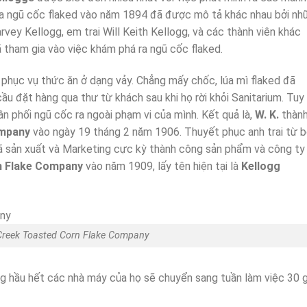
của ngũ cốc flaked vào năm 1894 đã được mô tả khác nhau bởi nh
arvey Kellogg, em trai Will Keith Kellogg, và các thành viên khác
ã tham gia vào việc khám phá ra ngũ cốc flaked.
 phục vụ thức ăn ở dạng vảy. Chẳng mấy chốc, lúa mì flaked đã
 đặt hàng qua thư từ khách sau khi họ rời khỏi Sanitarium. Tuy
n phối ngũ cốc ra ngoài phạm vi của mình. Kết quả là,
W. K.
thàn
ompany
vào ngày 19 tháng 2 năm 1906. Thuyết phục anh trai từ 
 sản xuất và Marketing cực kỳ thành công sản phẩm và công ty
n Flake Company
vào năm 1909, lấy tên hiện tại là
Kellogg
 Creek Toasted Corn Flake Company
g hầu hết các nhà máy của họ sẽ chuyển sang tuần làm việc 30 g