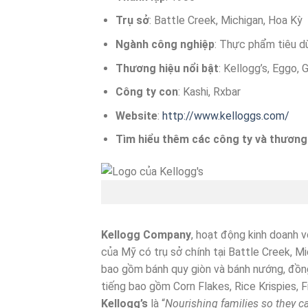
Trụ sở
: Battle Creek, Michigan, Hoa Kỳ
Ngành công nghiệp
: Thực phẩm tiêu d
Thương hiệu nổi bật
: Kellogg’s, Eggo, 
Công ty con
: Kashi, Rxbar
Website
:
http://www.kelloggs.com/
Tìm hiểu thêm các công ty và thương 
Kellogg Company
, hoạt động kinh doanh v
của Mỹ có trụ sở chính tại Battle Creek, Mi
bao gồm bánh quy giòn và bánh nướng, đồn
tiếng bao gồm Corn Flakes, Rice Krispies, 
Kellogg’s
là “
Nourishing families so they ca