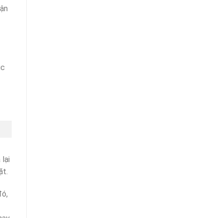
cận
ục
lại
ặt.
đó,