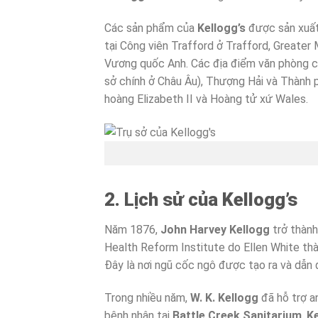
Các sản phẩm của
Kellogg’s
được sản xuất
tại Công viên Trafford ở Trafford, Greater 
Vương quốc Anh. Các địa điểm văn phòng cô
sở chính ở Châu Âu), Thượng Hải và Thành 
hoàng Elizabeth II và Hoàng tử xứ Wales.
2. Lịch sử của Kellogg’s
Năm 1876,
John Harvey Kellogg
trở thàn
Health Reform Institute do Ellen White thàn
Đây là nơi ngũ cốc ngô được tạo ra và dẫn
Trong nhiều năm,
W. K. Kellogg
đã hỗ trợ a
bệnh nhân tại
Battle Creek Sanitarium
.
K