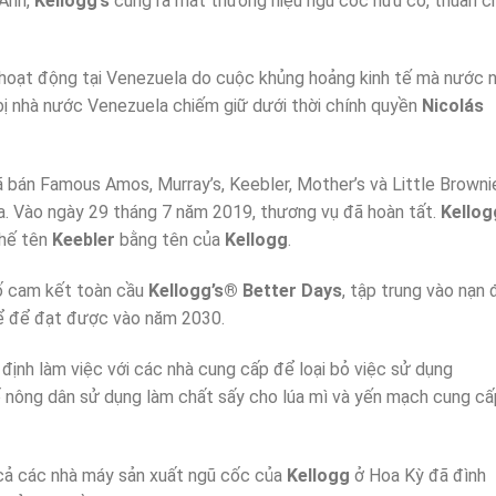
 Anh,
Kellogg’s
cũng ra mắt thương hiệu ngũ cốc hữu cơ, thuần c
hoạt động tại Venezuela do cuộc khủng hoảng kinh tế mà nước 
bị nhà nước Venezuela chiếm giữ dưới thời chính quyền
Nicolás
 bán Famous Amos, Murray’s, Keebler, Mother’s và Little Browni
 la. Vào ngày 29 tháng 7 năm 2019, thương vụ đã hoàn tất.
Kellog
thế tên
Keebler
bằng tên của
Kellogg
.
 cam kết toàn cầu
Kellogg’s® Better Days
, tập trung vào nạn đ
hể để đạt được vào năm 2030.
định làm việc với các nhà cung cấp để loại bỏ việc sử dụng
nông dân sử dụng làm chất sấy cho lúa mì và yến mạch cung cấ
 cả các nhà máy sản xuất ngũ cốc của
Kellogg
ở Hoa Kỳ đã đình