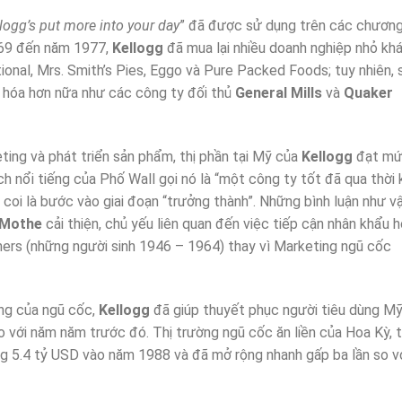
logg’s put more into your day
” đã được sử dụng trên các chươn
1969 đến năm 1977,
Kellogg
đã mua lại nhiều doanh nghiệp nhỏ kh
onal, Mrs. Smith’s Pies, Eggo và Pure Packed Foods; tuy nhiên, 
g hóa hơn nữa như các công ty đối thủ
General Mills
và
Quaker
ting và phát triển sản phẩm, thị phần tại Mỹ của
Kellogg
đạt m
 nổi tiếng của Phố Wall gọi nó là “một công ty tốt đã qua thời 
coi là bước vào giai đoạn “trưởng thành”. Những bình luận như v
aMothe
cải thiện, chủ yếu liên quan đến việc tiếp cận nhân khẩu 
ers (những người sinh 1946 – 1964) thay vì Marketing ngũ cốc
ưỡng của ngũ cốc,
Kellogg
đã giúp thuyết phục người tiêu dùng Mỹ
 với năm năm trước đó. Thị trường ngũ cốc ăn liền của Hoa Kỳ, t
g 5.4 tỷ USD vào năm 1988 và đã mở rộng nhanh gấp ba lần so v