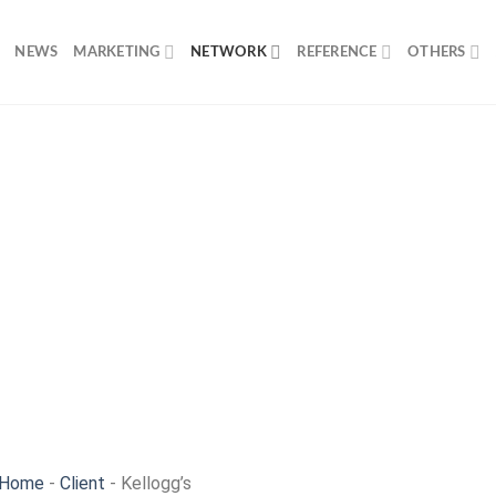
NEWS
MARKETING
NETWORK
REFERENCE
OTHERS
Home
-
Client
-
Kellogg’s