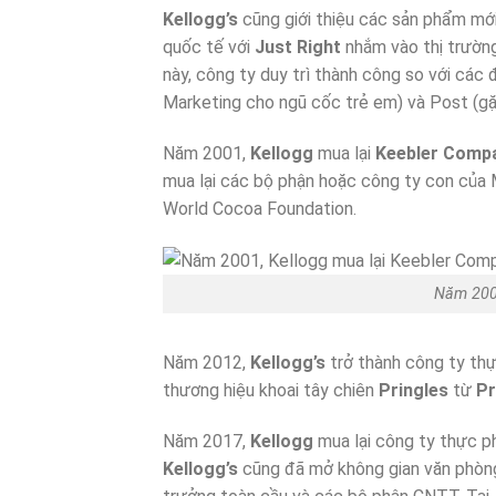
Kellogg’s
cũng giới thiệu các sản phẩm mới 
quốc tế với
Just Right
nhắm vào thị trườn
này, công ty duy trì thành công so với các 
Marketing cho ngũ cốc trẻ em) và Post (gặp
Năm 2001,
Kellogg
mua lại
Keebler Comp
mua lại các bộ phận hoặc công ty con của M
World Cocoa Foundation.
Năm 2001
Năm 2012,
Kellogg’s
trở thành công ty thự
thương hiệu khoai tây chiên
Pringles
từ
Pr
Năm 2017,
Kellogg
mua lại công ty thực 
Kellogg’s
cũng đã mở không gian văn phòng