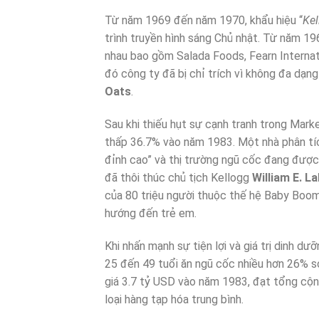
Từ năm 1969 đến năm 1970, khẩu hiệu “
Kel
trình truyền hình sáng Chủ nhật. Từ năm 
nhau bao gồm Salada Foods, Fearn Internati
đó công ty đã bị chỉ trích vì không đa dạn
Oats
.
Sau khi thiếu hụt sự cạnh tranh trong Marke
thấp 36.7% vào năm 1983. Một nhà phân tích
đỉnh cao” và thị trường ngũ cốc đang được 
đã thôi thúc chủ tịch Kellogg
William E. L
của 80 triệu người thuộc thế hệ Baby Boom
hướng đến trẻ em.
Khi nhấn mạnh sự tiện lợi và giá trị dinh d
25 đến 49 tuổi ăn ngũ cốc nhiều hơn 26% so
giá 3.7 tỷ USD vào năm 1983, đạt tổng cộn
loại hàng tạp hóa trung bình.