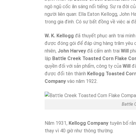
ngô ngũ cốc ăn sáng nổi tiếng. Sự ra đời 
người liên quan: Ella Eaton Kellogg, John H
trong gia đình. Có sự bất đồng về việc ai đ
W. K. Kellogg
đã thuyết phục anh trai mình
được đóng gói để đáp ứng hàng trăm yêu cầu
nhiên,
John Harvey
đã cấm anh trai
Will
phâ
lập
Battle Creek Toasted Corn Flake C
quyền đối với sản phẩm, công ty của
Will
đã
được đổi tên thành
Kellogg Toasted Cor
Company
vào năm 1922.
Battle
Năm 1931,
Kellogg Company
tuyên bố rằn
thay vì 40 giờ như thông thường.