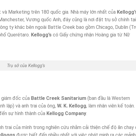
 và Marketing trên 180 quốc gia. Nhà máy lớn nhất của
Kellogg’
Manchester, Vương quốc Anh, đây cũng là nơi đặt trụ sở chính tại
ng ty khác bên ngoài Battle Creek bao gồm Chicago, Dublin (Tr
phố Querétaro.
Kellogg’s
có Giấy chứng nhận Hoàng gia từ Nữ
Trụ sở của Kellogg’s
h giám đốc của
Battle Creek Sanitarium
(ban đầu là Western
h lập) và anh trai của ông,
W. K. Kellogg
, làm nhân viên kế toán.
 đến sự hình thành của
Kellogg Company
.
nh trai của mình trong nghiên cứu nhằm cải thiện chế độ ăn chay
elloggs
được biết đến nhiều nhất với việc phát minh ra các mảnh