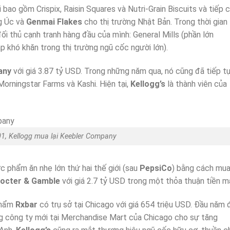
bao gồm Crispix, Raisin Squares và Nutri-Grain Biscuits và tiếp 
g Úc và
Genmai
Flakes
cho thị trường Nhật Bản. Trong thời gian
đối thủ cạnh tranh hàng đầu của mình: General Mills (phần lớn
 khó khăn trong thị trường ngũ cốc người lớn).
any
với giá 3.87 tỷ USD. Trong những năm qua, nó cũng đã tiếp t
orningstar Farms và Kashi. Hiện tại,
Kellogg’s
là thành viên của
, Kellogg mua lại Keebler Company
c phẩm ăn nhẹ lớn thứ hai thế giới (sau
PepsiCo
) bằng cách mua 
octer & Gamble
với giá 2.7 tỷ USD trong một thỏa thuận tiền m
phẩm
Rxbar
có trụ sở tại Chicago với giá 654 triệu USD. Đầu năm 
 công ty mới tại Merchandise Mart của Chicago cho sự tăng