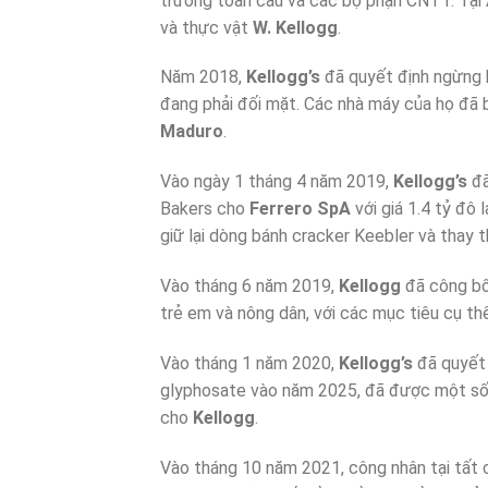
trưởng toàn cầu và các bộ phận CNTT. Tại
và thực vật
W. Kellogg
.
Năm 2018,
Kellogg’s
đã quyết định ngừng 
đang phải đối mặt. Các nhà máy của họ đã 
Maduro
.
Vào ngày 1 tháng 4 năm 2019,
Kellogg’s
đã
Bakers cho
Ferrero SpA
với giá 1.4 tỷ đô
giữ lại dòng bánh cracker Keebler và thay 
Vào tháng 6 năm 2019,
Kellogg
đã công bố
trẻ em và nông dân, với các mục tiêu cụ t
Vào tháng 1 năm 2020,
Kellogg’s
đã quyết 
glyphosate vào năm 2025, đã được một số 
cho
Kellogg
.
Vào tháng 10 năm 2021, công nhân tại tất