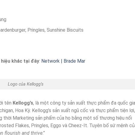
ùng
Gardenburger, Pringles, Sunshine Biscuits
hiệu khác tại đây
:
Network | Brade Mar
Logo của Kellogg’s
ới tên
Kellogg’s
, là một công ty sản xuất thực phẩm đa quốc gi
chigan, Hoa Kỳ. Kellogg’s sản xuất ngũ cốc và thực phẩm tiện lợi,
g thời Marketing sản phẩm của họ bằng một số thương hiệu nổi
Frosted Flakes, Pringles, Eggo và Cheez-It. Tuyên bố sứ mệnh củ
n flourish and thrive
.”