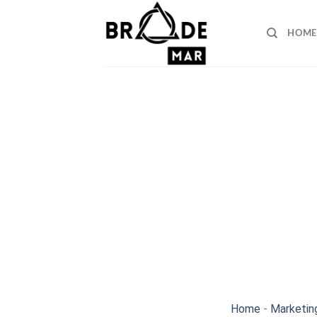
Skip
to
HOME
content
Home
-
Marketin