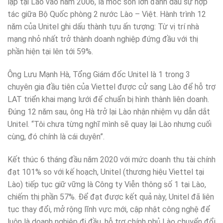
lập tại Lào vào năm 2006, là mốc son lớn đánh dấu sự hợp
tác giữa Bộ Quốc phòng 2 nước Lào – Việt. Hành trình 12
năm của Unitel ghi dấu thành tựu ấn tượng: Từ vị trí nhà
mạng nhỏ nhất trở thành doanh nghiệp đứng đầu với thị
phần hiện tại lên tới 59%.
Ông Lưu Mạnh Hà, Tổng Giám đốc Unitel là 1 trong 3
chuyên gia đầu tiên của Viettel được cử sang Lào để hỗ trợ
LAT triển khai mạng lưới để chuẩn bị hình thành liên doanh.
Đúng 12 năm sau, ông Hà trở lại Lào nhận nhiệm vụ dẫn dắt
Unitel. “Tôi chưa từng nghĩ mình sẽ quay lại Lào nhưng cuối
cùng, đó chính là cái duyên”.
Kết thúc 6 tháng đầu năm 2020 với mức doanh thu tài chính
đạt 101% so với kế hoạch, Unitel (thương hiệu Viettel tại
Lào) tiếp tục giữ vững là Công ty Viễn thông số 1 tại Lào,
chiếm thị phần 57%. Để đạt được kết quả này, Unitel đã liên
tục thay đổi, mở rộng lĩnh vực mới, cập nhật công nghệ để
luôn là doanh nghiệp đi đầu, hỗ trợ chính phủ Lào chuyển đổi