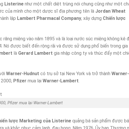
ng
Listerine
như một chất diệt trùng nói chung cũng như một ch
hức của mình cho một dược sĩ địa phương tên là
Jordan Wheat
hành lập
Lambert Pharmacal Company
, xây dựng
Chiến lược
 răng miệng vào năm 1895 và là loại nước súc miệng không kê 
. Nó được biết đến rộng rãi và được sử dụng phổ biến trong gia
mbert
là
Gerard Lambert
gia nhập công ty và thúc đẩy một ch
với
Warner-Hudnut
có trụ sở tại New York và trở thành
Warner-
 2000,
Pfizer
mua lại
Warner-Lambert
.
00, Pfizer mua lại Warner-Lambert
iến lược Marketing của Listerine
quảng bá sản phẩm được b
ừa và khắc phục cảm lạnh, đau họng. Năm 1976, Ủy ban Thương 