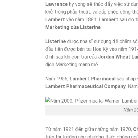
Lawrence
hy vọng sẽ thúc đẩy việc sử dụ
khử trùng phẫu thuật, và cấp phép công t
Lambert
vào năm 1881.
Lambert
sau đó t
Marketing của Listerine
.
Listerine
được nha sĩ sử dụng để chăm sóc
đầu tiên được bán tại Hoa Kỳ vào năm 1914
đình sau khi con trai của
Jordan Wheat La
dịch Marketing mạnh mẽ.
Năm 1955,
Lambert Pharmacal
sáp nhập 
Lambert Pharmaceutical Company
. Năm
Năm 20
Từ năm 1921 đến giữa những năm 1970,
Ch
trên thị trường như phương thức phòng ng