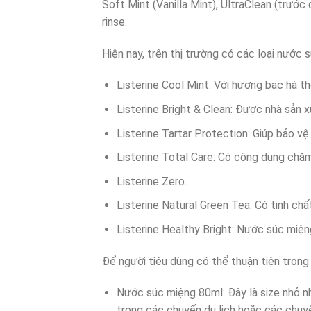
Soft Mint (Vanilla Mint), UltraClean (trướ
rinse.
Hiện nay, trên thị trường có các loại nước
Listerine Cool Mint: Với hương bạc hà t
Listerine Bright & Clean: Được nhà sản 
Listerine Tartar Protection: Giúp bảo vệ
Listerine Total Care: Có công dụng chă
Listerine Zero.
Listerine Natural Green Tea: Có tinh chất
Listerine Healthy Bright: Nước súc miện
Để người tiêu dùng có thể thuận tiện trong
Nước súc miệng 80ml: Đây là size nhỏ nh
trong các chuyến du lịch hoặc các chuyế