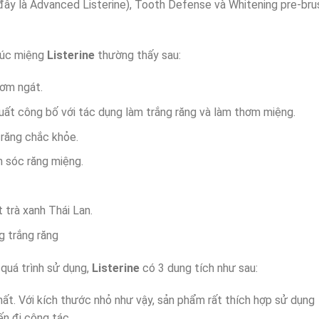
c đây là Advanced Listerine), Tooth Defense và Whitening pre-bru
 súc miệng
Listerine
thường thấy sau:
hơm ngát.
xuất công bố với tác dụng làm trắng răng và làm thơm miệng.
 răng chắc khỏe.
m sóc răng miệng.
 trà xanh Thái Lan.
g trắng răng
 quá trình sử dụng,
Listerine
có 3 dung tích như sau:
ất. Với kích thước nhỏ như vậy, sản phẩm rất thích hợp sử dụng
n đi công tác.