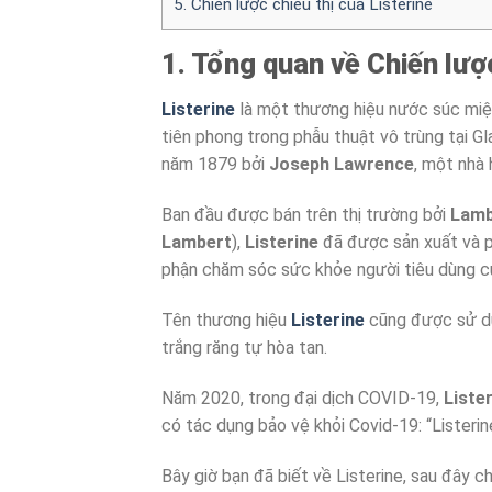
5. Chiến lược chiêu thị của Listerine
1. Tổng quan về Chiến lượ
Listerine
là một thương hiệu nước súc miệ
tiên phong trong phẫu thuật vô trùng tại G
năm 1879 bởi
Joseph Lawrence
, một nhà 
Ban đầu được bán trên thị trường bởi
Lamb
Lambert
),
Listerine
đã được sản xuất và p
phận chăm sóc sức khỏe người tiêu dùng 
Tên thương hiệu
Listerine
cũng được sử dụ
trắng răng tự hòa tan.
Năm 2020, trong đại dịch COVID-19,
Liste
có tác dụng bảo vệ khỏi Covid-19: “Lister
Bây giờ bạn đã biết về Listerine, sau đây c