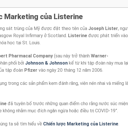
c Marketing của Listerine
ng sát trùng của Mỹ được đặt theo tên của
Joseph Lister
, ngư
lasgow Royal Infirmary ở Scotland.
Listerine
được phát triển vào
hóa học tại St. Louis.
ert Pharmacal Company
(sau này trở thành
Warner-
hân phối bởi
Johnson & Johnson
kể từ khi tập đoàn này mua lạ
của tập đoàn
Pfizer
vào ngày 20 tháng 12 năm 2006.
ng trong các sản phẩm kem đánh răng, viên nén nhai và miếng 
rine
đã tuyên bố trước những quan điểm cho rằng nước súc miệ
ine không nhằm mục đích ngăn ngừa hoặc điều trị COVID-19”.
húng ta sẽ tìm hiểu về
Chiến lược Marketing của Listerine
.