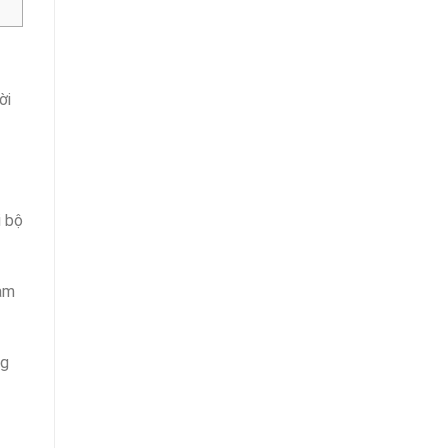
ời
i bộ
làm
ng