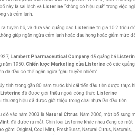
ố này là sai lệch và
Listerine
“không có hiệu quả” trong việc ng
ng và cảm lạnh.
ra tuyên bố, và đưa vào quảng cáo
Listerine
trị giá 10.2 triệu đô
ẽ không giúp ngăn ngừa cảm lạnh hoặc đau họng hoặc giảm mức đ
1927,
Lambert Pharmaceutical Company
đã quảng bá
Listeri
g năm 1950,
Chiến lược Marketing của Listerine
có các quảng
ên da đầu có thể ngăn ngừa “gàu truyền nhiễm”.
y tinh trong gần 80 năm trước khi cải tiến đầu tiên được thực h
Listerine
đã được giới thiệu ngoài công thức
Listerine
 thương hiệu đã được giới thiệu trong chai nhựa lần đầu tiên.
u đó vào năm 2003 là
Natural Citrus
. Năm 2006, một bổ sung m
Mint
, đã được ra mắt. Chín loại Listerine khác nhau đang có mặt
o gồm: Original, Cool Mint, FreshBurst, Natural Citrus, Naturals,