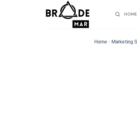
Skip
to
HOME
content
Home
-
Marketing 