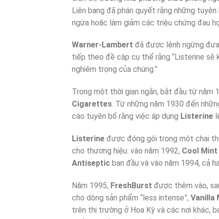
Liên bang đã phán quyết rằng những tuyên b
ngừa hoặc làm giảm các triệu chứng đau họ
Warner-Lambert
đã được lệnh ngừng đưa 
tiếp theo đề cập cụ thể rằng “Listerine s
nghiêm trọng của chúng.”
Trong một thời gian ngắn, bắt đầu từ năm 
Cigarettes
. Từ những năm 1930 đến nhữn
cáo tuyên bố rằng việc áp dụng
Listerine
l
Listerine
được đóng gói trong một chai thủ
cho thương hiệu: vào năm 1992,
Cool Mint 
Antiseptic
ban đầu và vào năm 1994, cả hai
Năm 1995,
FreshBurst
được thêm vào, sa
cho dòng sản phẩm “less intense”,
Vanilla 
trên thị trường ở Hoa Kỳ và các nơi khác, ba