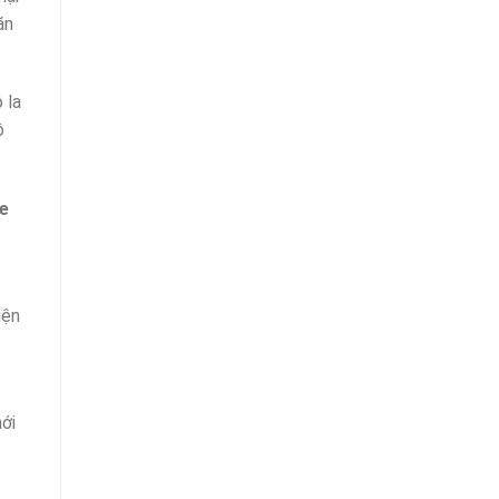
ăn
 la
ộ
ne
iện
ới