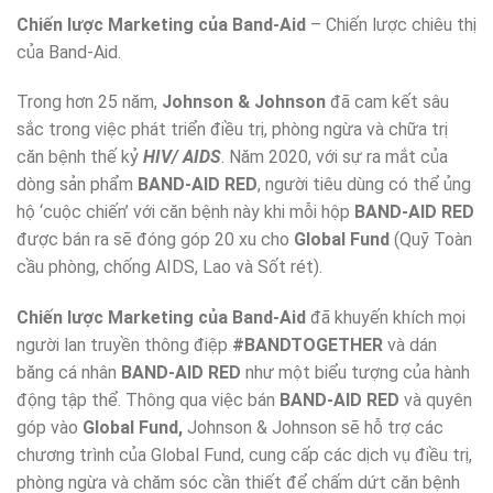
Chiến lược Marketing của Band-Aid
– Chiến lược chiêu thị
của Band-Aid.
Trong hơn 25 năm,
Johnson & Johnson
đã cam kết sâu
sắc trong việc phát triển điều trị, phòng ngừa và chữa trị
căn bệnh thế kỷ
HIV/ AIDS
. Năm 2020, với sự ra mắt của
dòng sản phẩm
BAND-AID RED
, người tiêu dùng có thể ủng
hộ ‘cuộc chiến’ với căn bệnh này khi mỗi hộp
BAND-AID RED
được bán ra sẽ đóng góp 20 xu cho
Global Fund
(Quỹ Toàn
cầu phòng, chống AIDS, Lao và Sốt rét).
Chiến lược Marketing của Band-Aid
đã khuyến khích mọi
người lan truyền thông điệp
#BANDTOGETHER
và dán
băng cá nhân
BAND-AID RED
như một biểu tượng của hành
động tập thể. Thông qua việc bán
BAND-AID RED
và quyên
góp vào
Global Fund,
Johnson & Johnson sẽ hỗ trợ các
chương trình của Global Fund, cung cấp các dịch vụ điều trị,
phòng ngừa và chăm sóc cần thiết để chấm dứt căn bệnh