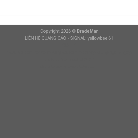
Copyright 2026 ©
BradeMar
LIÊN HỆ QUẢNG CÁO - SIGNAL: yellowbee.61
Giải Trí
https://brademar.com/vung-tau-diem-den-ly-tuong-ngan-ngay/
dls kits real madrid 2027
dls kits barcelona 2026 2027