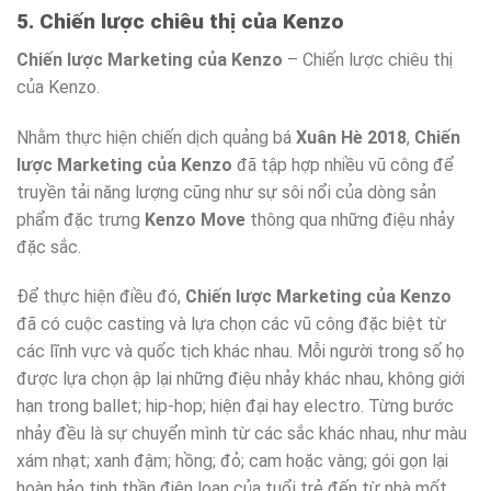
5. Chiến lược chiêu thị của Kenzo
Chiến lược Marketing của Kenzo
– Chiến lược chiêu thị
của Kenzo.
Nhằm thực hiện chiến dịch quảng bá
Xuân Hè 2018
,
Chiến
lược Marketing của Kenzo
đã tập hợp nhiều vũ công để
truyền tải năng lượng cũng như sự sôi nổi của dòng sản
phẩm đặc trưng
Kenzo Move
thông qua những điệu nhảy
đặc sắc.
Để thực hiện điều đó,
Chiến lược Marketing của Kenzo
đã có cuộc casting và lựa chọn các vũ công đặc biệt từ
các lĩnh vực và quốc tịch khác nhau. Mỗi người trong số họ
được lựa chọn ập lại những điệu nhảy khác nhau, không giới
hạn trong ballet; hip-hop; hiện đại hay electro. Từng bước
nhảy đều là sự chuyển mình từ các sắc khác nhau, như màu
xám nhạt; xanh đậm; hồng; đỏ; cam hoặc vàng; gói gọn lại
hoàn hảo tinh thần điên loạn của tuổi trẻ đến từ nhà mốt