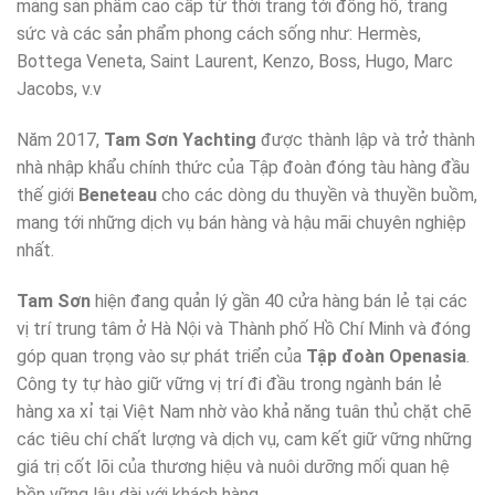
mảng sản phẩm cao cấp từ thời trang tới đồng hồ, trang
sức và các sản phẩm phong cách sống như: Hermès,
Bottega Veneta, Saint Laurent, Kenzo, Boss, Hugo, Marc
Jacobs, v.v
Năm 2017,
Tam Sơn Yachting
được thành lập và trở thành
nhà nhập khẩu chính thức của Tập đoàn đóng tàu hàng đầu
thế giới
Beneteau
cho các dòng du thuyền và thuyền buồm,
mang tới những dịch vụ bán hàng và hậu mãi chuyên nghiệp
nhất.
Tam Sơn
hiện đang quản lý gần 40 cửa hàng bán lẻ tại các
vị trí trung tâm ở Hà Nội và Thành phố Hồ Chí Minh và đóng
góp quan trọng vào sự phát triển của
Tập đoàn Openasia
.
Công ty tự hào giữ vững vị trí đi đầu trong ngành bán lẻ
hàng xa xỉ tại Việt Nam nhờ vào khả năng tuân thủ chặt chẽ
các tiêu chí chất lượng và dịch vụ, cam kết giữ vững những
giá trị cốt lõi của thương hiệu và nuôi dưỡng mối quan hệ
bền vững lâu dài với khách hàng.