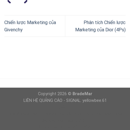
Chiến lược Marketing của
Phân tích Chiến lược
Givenchy
Marketing của Dior (4Ps)
Copyright 2026 ©
BradeMar
LIÊN HỆ QUẢNG CÁO - SIGNAL: yellowbee.61
Giải Trí
https://brademar.com/vung-tau-diem-den-ly-tuong-ngan-ngay/
dls kits real madrid 2027
dls kits barcelona 2026 2027