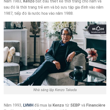
Năm 1983,
Kenzo
bắt đầu thiết kế thời trang cho nam và
sau đó là thời trang trẻ em và bộ sưu tập gia đình vào năm
1987, tiếp đó là nước hoa vào năm 1988.
Nhà sáng lập Kenzo Takada
Năm 1993,
LVMH
đã mua lại
Kenzo
từ
SEBP
và
Financière